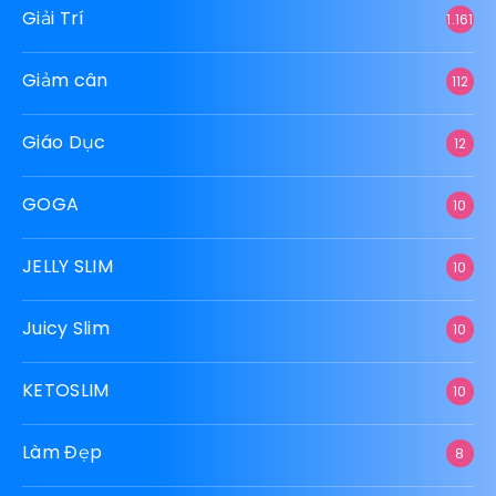
Giải Trí
1.161
Giảm cân
112
Giáo Dục
12
GOGA
10
JELLY SLIM
10
Juicy Slim
10
KETOSLIM
10
Làm Đẹp
8