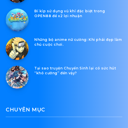
Bí kíp sử dụng vũ khí đặc biệt trong
OPEN88 để x2 lợi nhuận
Những bộ anime nữ cường: Khi phái đẹp làm
chủ cuộc chơi.
Tại sao truyện Chuyển Sinh lại có sức hút
“khó cưỡng” đến vậy?
CHUYÊN MỤC