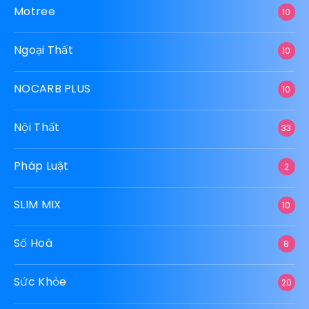
Motree
10
Ngoại Thất
10
NOCARB PLUS
10
Nội Thất
33
Pháp Luật
2
SLIM MIX
10
Số Hoá
8
Sức Khỏe
20