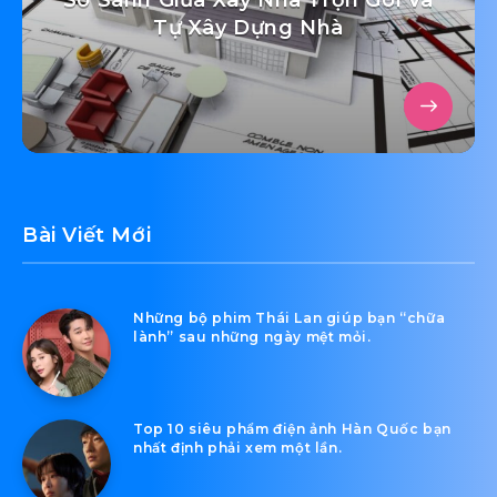
Tự Xây Dựng Nhà
Bài Viết Mới
Những bộ phim Thái Lan giúp bạn “chữa
lành” sau những ngày mệt mỏi.
Top 10 siêu phẩm điện ảnh Hàn Quốc bạn
nhất định phải xem một lần.