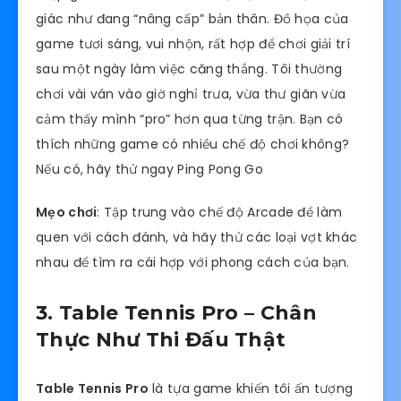
giác như đang “nâng cấp” bản thân. Đồ họa của
game tươi sáng, vui nhộn, rất hợp để chơi giải trí
sau một ngày làm việc căng thẳng. Tôi thường
chơi vài ván vào giờ nghỉ trưa, vừa thư giãn vừa
cảm thấy mình “pro” hơn qua từng trận. Bạn có
thích những game có nhiều chế độ chơi không?
Nếu có, hãy thử ngay Ping Pong Go
Mẹo chơi
: Tập trung vào chế độ Arcade để làm
quen với cách đánh, và hãy thử các loại vợt khác
nhau để tìm ra cái hợp với phong cách của bạn.
3. Table Tennis Pro – Chân
Thực Như Thi Đấu Thật
Table Tennis Pro
là tựa game khiến tôi ấn tượng