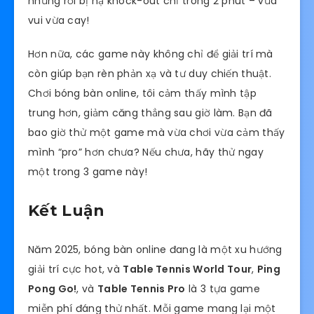
nhưng rồi bị hạ knock-out chỉ trong 2 phút – vừa
vui vừa cay!
Hơn nữa, các game này không chỉ để giải trí mà
còn giúp bạn rèn phản xạ và tư duy chiến thuật.
Chơi bóng bàn online, tôi cảm thấy mình tập
trung hơn, giảm căng thẳng sau giờ làm. Bạn đã
bao giờ thử một game mà vừa chơi vừa cảm thấy
mình “pro” hơn chưa? Nếu chưa, hãy thử ngay
một trong 3 game này!
Kết Luận
Năm 2025, bóng bàn online đang là một xu hướng
giải trí cực hot, và
Table Tennis World Tour
,
Ping
Pong Go!
, và
Table Tennis Pro
là 3 tựa game
miễn phí đáng thử nhất. Mỗi game mang lại một