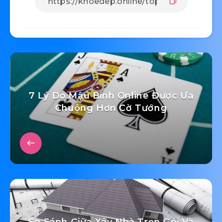
7 Lý Do Mậu Binh Online Được Ưa
Chuộng Hơn Cờ Tướng
So Sánh Giữa Xây Nhà Trọn Gói Và