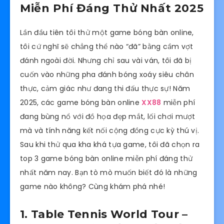
Miễn Phí Đáng Thử Nhất 2025
Lần đầu tiên tôi thử một game bóng bàn online,
tôi cứ nghĩ sẽ chẳng thể nào “đã” bằng cầm vợt
đánh ngoài đời. Nhưng chỉ sau vài ván, tôi đã bị
cuốn vào những pha đánh bóng xoáy siêu chân
thực, cảm giác như đang thi đấu thực sự! Năm
2025, các game bóng bàn online
XX88
miễn phí
đang bùng nổ với đồ họa đẹp mắt, lối chơi mượt
mà và tính năng kết nối cộng đồng cực kỳ thú vị.
Sau khi thử qua kha khá tựa game, tôi đã chọn ra
top 3 game bóng bàn online miễn phí đáng thử
nhất năm nay. Bạn tò mò muốn biết đó là những
game nào không? Cùng khám phá nhé!
1. Table Tennis World Tour –