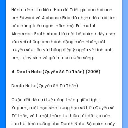
Hành trình tìm kiếm Hòn đá Triết gia của hai anh
em Edward và Alphonse Elric đã chạm đến trái tim
của hàng triệu người hâm mộ. Fullmetal
Alchemist: Brotherhood là một bộ anime đầy cảm
xúc với những pha hành động mãn nhãn, cốt
truyện sâu sắc và thông điệp ý nghĩa về tình anh
em, sự hy sinh và giá trị của cuộc sống.
4. Death Note (Quyển Sổ Tử Thần) (2006)
Death Note (Quyển Sổ Tử Thần)
Cuộc đối đầu trí tuệ căng thẳng giữa Light
Yagami, một học sinh trung học sở hữu Quyển sổ
Tử thần, và L, một thám tử thiên tài, đã tạo nên
sức hút khó cưỡng cho Death Note. Bộ anime này