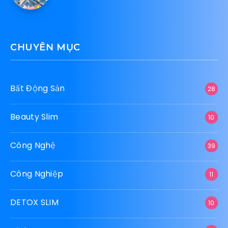
CHUYÊN MỤC
Bất Động Sản
28
Beauty Slim
10
Công Nghệ
39
Công Nghiệp
11
DETOX SLIM
10