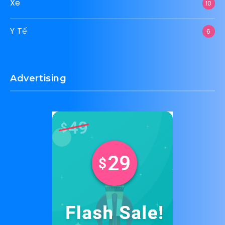
Xe
10
Y Tế
6
Advertising