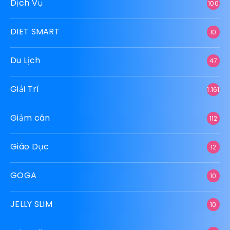
Dịch Vụ
100
DIET SMART
10
Du Lịch
47
Giải Trí
1.161
Giảm cân
112
Giáo Dục
12
GOGA
10
JELLY SLIM
10