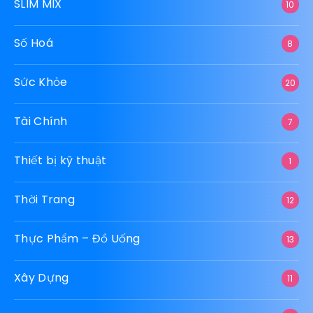
SLIM MIX
10
Số Hoá
8
Sức Khỏe
20
Tài Chính
7
Thiết bị kỹ thuật
1
Thời Trang
12
Thực Phẩm – Đồ Uống
13
Xây Dựng
11