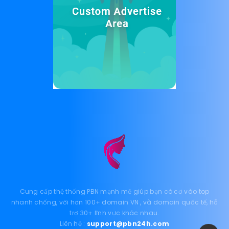
Cung cấp thệ thống PBN mạnh mẽ giúp bạn có cơ vào top
nhanh chống, với hơn 100+ domain VN , và domain quốc tế, hỗ
trợ 30+ lĩnh vực khác nhau.
Liên hệ :
support@pbn24h.com