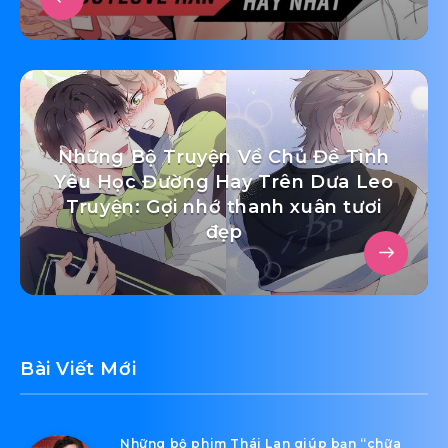
Những Bộ Truyện Về Chủ Đề Tình
Yêu Học Đường Hay Trên Dưa Leo
Truyện: Gợi nhớ thanh xuân tươi
đẹp
Bài Viết Mới
Những bộ phim Thái Lan giúp bạn “chữa