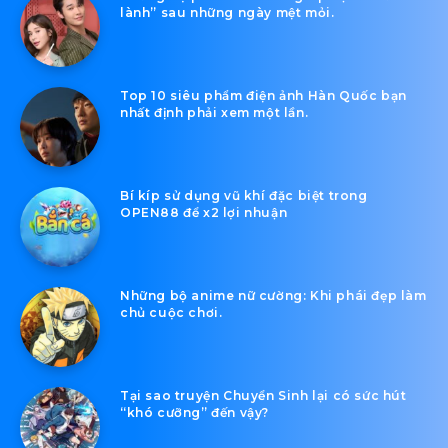
lành” sau những ngày mệt mỏi.
Top 10 siêu phẩm điện ảnh Hàn Quốc bạn
nhất định phải xem một lần.
Bí kíp sử dụng vũ khí đặc biệt trong
OPEN88 để x2 lợi nhuận
Những bộ anime nữ cường: Khi phái đẹp làm
chủ cuộc chơi.
Tại sao truyện Chuyển Sinh lại có sức hút
“khó cưỡng” đến vậy?