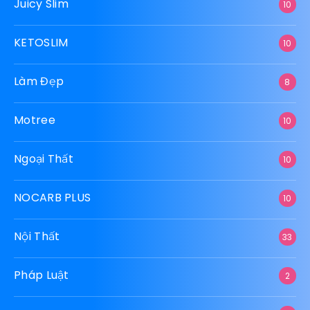
Juicy Slim
10
KETOSLIM
10
Làm Đẹp
8
Motree
10
Ngoại Thất
10
NOCARB PLUS
10
Nội Thất
33
Pháp Luật
2