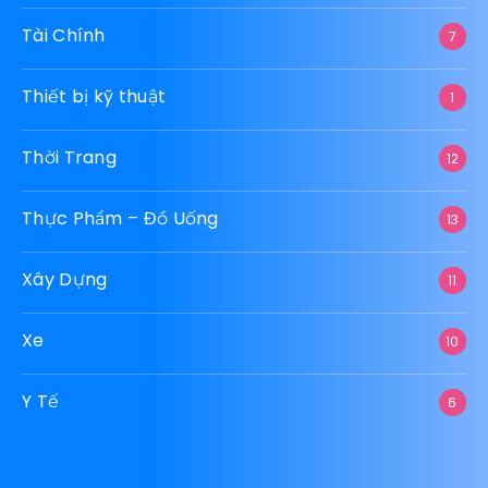
Tài Chính
7
Thiết bị kỹ thuật
1
Thời Trang
12
Thực Phẩm – Đồ Uống
13
Xây Dựng
11
Xe
10
Y Tế
6