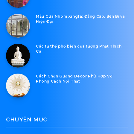
Mẫu Cửa Nhôm Xingfa: Đẳng Cấp, Bền Bỉ và
Hiện Đại
Các tư thế phổ biến của tượng Phật Thích
Ca
Cách Chọn Gương Decor Phù Hợp Với
Phong Cách Nội Thất
CHUYÊN MỤC