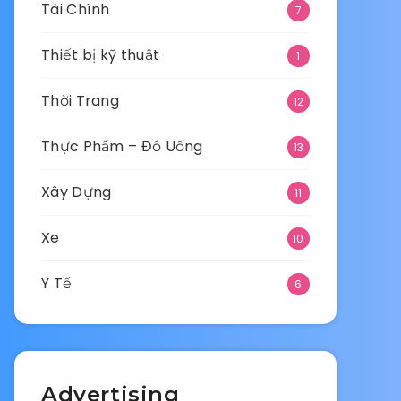
Tài Chính
7
Thiết bị kỹ thuật
1
Thời Trang
12
Thực Phẩm – Đồ Uống
13
Xây Dựng
11
Xe
10
Y Tế
6
Advertising