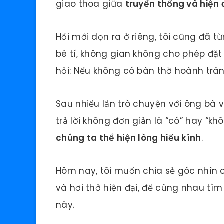
giao thoa giữa
truyền thống và hiện 
Hồi mới dọn ra ở riêng, tôi cũng đã 
bé tí, không gian không cho phép đặt 
hỏi: Nếu không có bàn thờ hoành tráng
Sau nhiều lần trò chuyện với ông bà v
trả lời không đơn giản là “có” hay “
chúng ta thể hiện lòng hiếu kính
.
Hôm nay, tôi muốn chia sẻ góc nhìn c
và hơi thở hiện đại, để cùng nhau tìm
này.