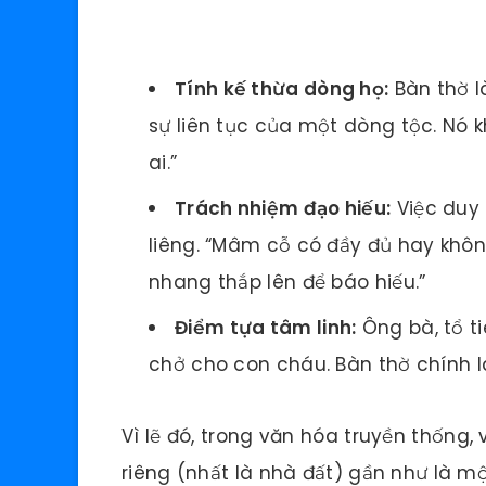
Tính kế thừa dòng họ:
Bàn thờ là
sự liên tục của một dòng tộc. Nó k
ai.”
Trách nhiệm đạo hiếu:
Việc duy 
liêng. “Mâm cỗ có đầy đủ hay khô
nhang thắp lên để báo hiếu.”
Điểm tựa tâm linh:
Ông bà, tổ t
chở cho con cháu. Bàn thờ chính là
Vì lẽ đó, trong văn hóa truyền thống,
riêng (nhất là nhà đất) gần như là m