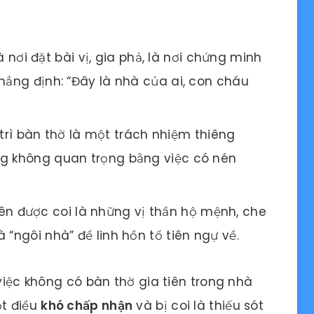
 nơi đặt bài vị, gia phả, là nơi chứng minh
hẳng định: “Đây là nhà của ai, con cháu
trì bàn thờ là một trách nhiệm thiêng
ng không quan trọng bằng việc có nén
iên được coi là những vị thần hộ mệnh, che
 “ngôi nhà” để linh hồn tổ tiên ngự về.
 việc không có bàn thờ gia tiên trong nhà
ột điều
khó chấp nhận
và bị coi là thiếu sót