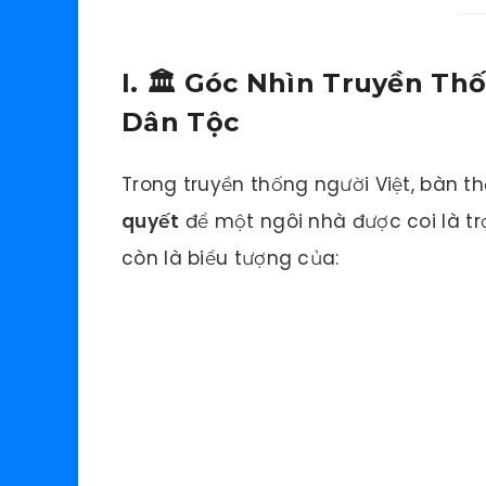
I. 🏛️ Góc Nhìn Truyền T
Dân Tộc
Trong truyền thống người Việt, bàn t
quyết
để một ngôi nhà được coi là tr
còn là biểu tượng của: