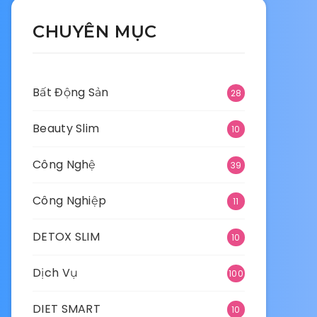
CHUYÊN MỤC
Bất Động Sản
28
Beauty Slim
10
Công Nghệ
39
Công Nghiệp
11
DETOX SLIM
10
Dịch Vụ
100
DIET SMART
10