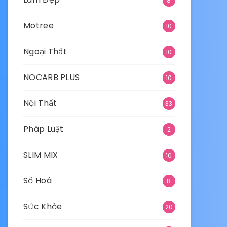
8
Motree
10
Ngoại Thất
10
NOCARB PLUS
10
Nội Thất
33
Pháp Luật
2
SLIM MIX
10
Số Hoá
8
Sức Khỏe
20