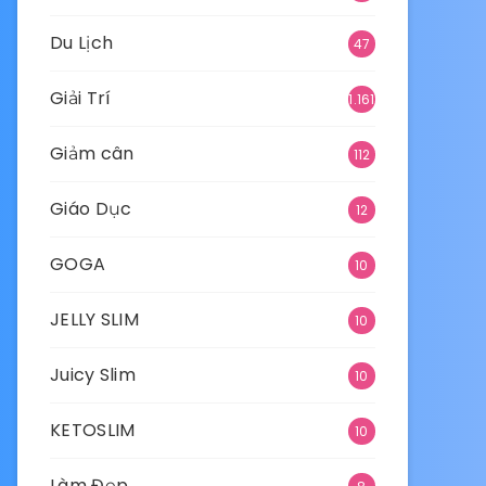
Du Lịch
47
Giải Trí
1.161
Giảm cân
112
Giáo Dục
12
GOGA
10
JELLY SLIM
10
Juicy Slim
10
KETOSLIM
10
Làm Đẹp