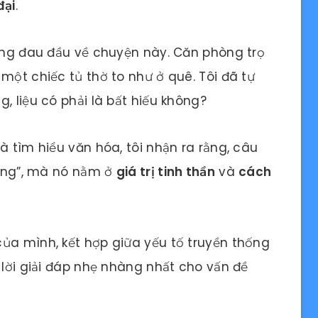
đại
.
từng đau đầu về chuyện này. Căn phòng trọ
một chiếc tủ thờ to như ở quê. Tôi đã tự
, liệu có phải là bất hiếu không?
à tìm hiểu văn hóa, tôi nhận ra rằng, câu
không”, mà nó nằm ở
giá trị tinh thần
và
cách
ủa mình, kết hợp giữa yếu tố truyền thống
 lời giải đáp nhẹ nhàng nhất cho vấn đề