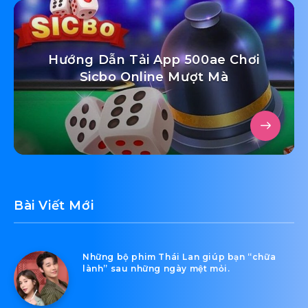
Hướng Dẫn Tải App 500ae Chơi
Sicbo Online Mượt Mà
Bài Viết Mới
Những bộ phim Thái Lan giúp bạn “chữa
lành” sau những ngày mệt mỏi.