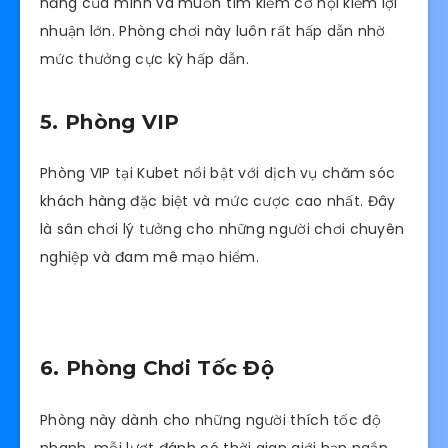
năng của mình và muốn tìm kiếm cơ hội kiếm lợi
nhuận lớn. Phòng chơi này luôn rất hấp dẫn nhờ
mức thưởng cực kỳ hấp dẫn.
5. Phòng VIP
Phòng VIP tại Kubet nổi bật với dịch vụ chăm sóc
khách hàng đặc biệt và mức cược cao nhất. Đây
là sân chơi lý tưởng cho những người chơi chuyên
nghiệp và đam mê mạo hiểm.
6. Phòng Chơi Tốc Độ
Phòng này dành cho những người thích tốc độ
nhanh, mỗi lượt đánh có thời gian giới hạn ngắn,