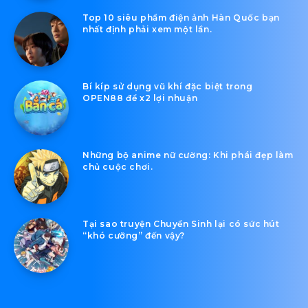
Top 10 siêu phẩm điện ảnh Hàn Quốc bạn
nhất định phải xem một lần.
Bí kíp sử dụng vũ khí đặc biệt trong
OPEN88 để x2 lợi nhuận
Những bộ anime nữ cường: Khi phái đẹp làm
chủ cuộc chơi.
Tại sao truyện Chuyển Sinh lại có sức hút
“khó cưỡng” đến vậy?