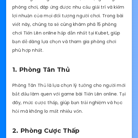
phòng chơi, đáp ứng được nhu cầu giải trí và kiếm
lợi nhuận của mọi đối tượng người chơi. Trong bài
viết này, chúng ta sẽ cùng khám phá 15 phòng
chơi Tiến Lên online hấp dẫn nhất tại Kubet, giúp
bạn dễ dàng lựa chọn và tham gia phòng chơi
phù hợp nhất.
1. Phòng Tân Thủ
Phòng Tân Thủ là lựa chọn lý tưởng cho người mới
bắt đầu làm quen với game bài Tiến Lên online. Tại
đây, mức cược thấp, giúp bạn trải nghiệm và học
hỏi mà không lo mất nhiều vốn.
2. Phòng Cược Thấp