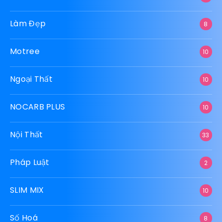
Làm Đẹp
8
Motree
10
Ngoại Thất
10
NOCARB PLUS
10
Nội Thất
33
Pháp Luật
2
SLIM MIX
10
Số Hoá
8