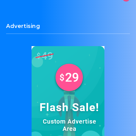
Advertising