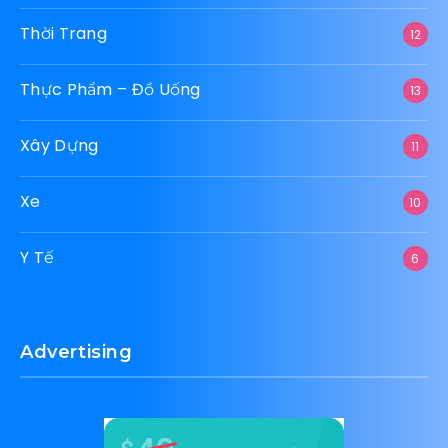
Thời Trang
12
Thực Phẩm – Đồ Uống
13
Xây Dựng
11
Xe
10
Y Tế
6
Advertising