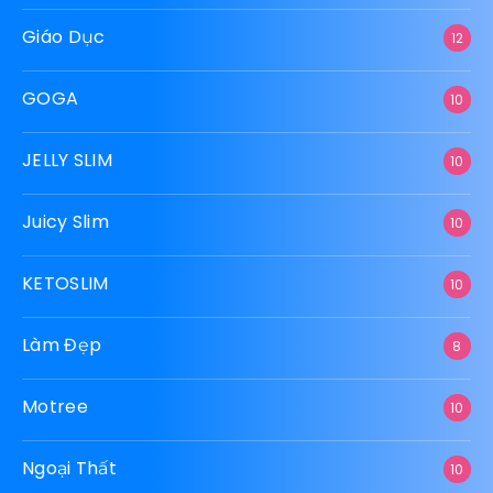
Giáo Dục
12
GOGA
10
JELLY SLIM
10
Juicy Slim
10
KETOSLIM
10
Làm Đẹp
8
Motree
10
Ngoại Thất
10