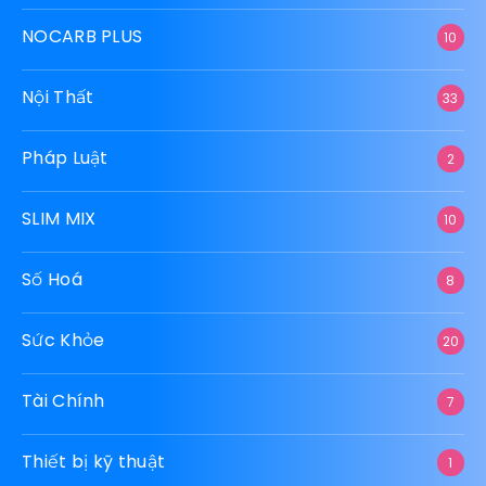
NOCARB PLUS
10
Nội Thất
33
Pháp Luật
2
SLIM MIX
10
Số Hoá
8
Sức Khỏe
20
Tài Chính
7
Thiết bị kỹ thuật
1