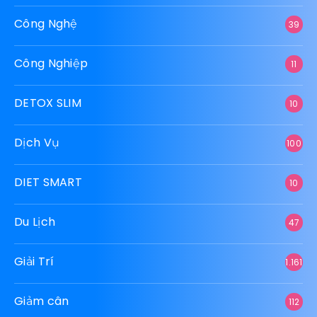
Công Nghệ
39
Công Nghiệp
11
DETOX SLIM
10
Dịch Vụ
100
DIET SMART
10
Du Lịch
47
Giải Trí
1.161
Giảm cân
112