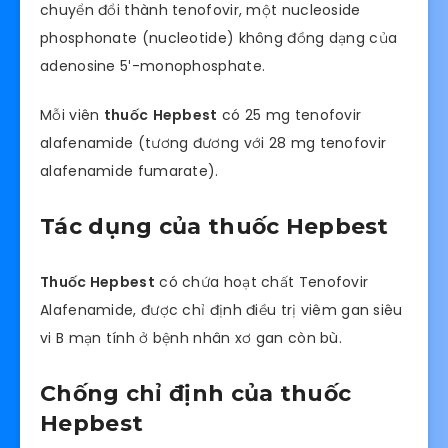
chuyển đổi thành tenofovir, một nucleoside
phosphonate (nucleotide) không đồng dạng của
adenosine 5′-monophosphate.
Mỗi viên
thuốc
Hepbest
có 25 mg tenofovir
alafenamide (tương đương với 28 mg tenofovir
alafenamide fumarate).
Tác dụng của thuốc Hepbest
Thuốc Hepbest
có chứa hoạt chất Tenofovir
Alafenamide, được chỉ định điều trị viêm gan siêu
vi B mạn tính ở bệnh nhân xơ gan còn bù.
Chống chỉ định của thuốc
Hepbest