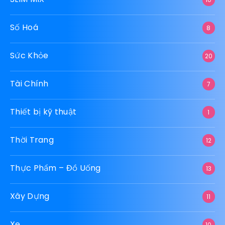
Số Hoá
8
Sức Khỏe
20
Tài Chính
7
Thiết bị kỹ thuật
1
Thời Trang
12
Thực Phẩm – Đồ Uống
13
Xây Dựng
11
Xe
10