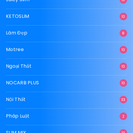
KETOSLIM
10
Làm Đẹp
8
Motree
10
Ngoại Thất
10
NOCARB PLUS
10
Nội Thất
33
Pháp Luật
2
SLIM MIX
10