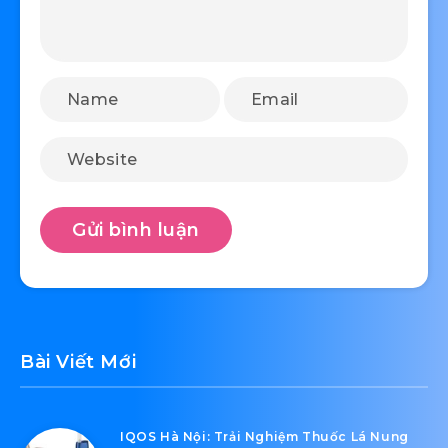
Bài Viết Mới
IQOS Hà Nội: Trải Nghiệm Thuốc Lá Nung