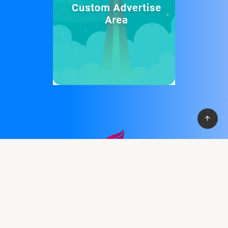
Cung cấp thệ thống PBN mạnh mẽ giúp bạn có cơ vào top
nhanh chống, với hơn 100+ domain VN , và domain quốc tế, hỗ
trợ 30+ lĩnh vực khác nhau.
Liên hệ :
support@pbn24h.com