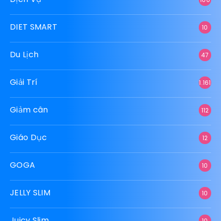
DIET SMART
10
Du Lịch
47
Giải Trí
1.161
Giảm cân
112
Giáo Dục
12
GOGA
10
JELLY SLIM
10
Juicy Slim
10