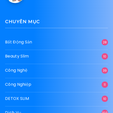
CHUYÊN MỤC
Bất Động Sản
28
Beauty Slim
10
Công Nghệ
39
Công Nghiệp
11
DETOX SLIM
10
Dịch Vụ
100