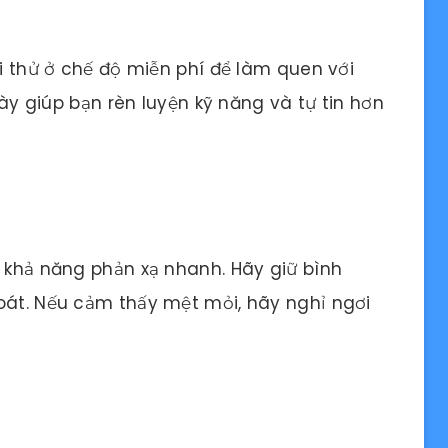
ơi thử ở chế độ miễn phí để làm quen với
 này giúp bạn rèn luyện kỹ năng và tự tin hơn
à khả năng phản xạ nhanh. Hãy giữ bình
oát. Nếu cảm thấy mệt mỏi, hãy nghỉ ngơi