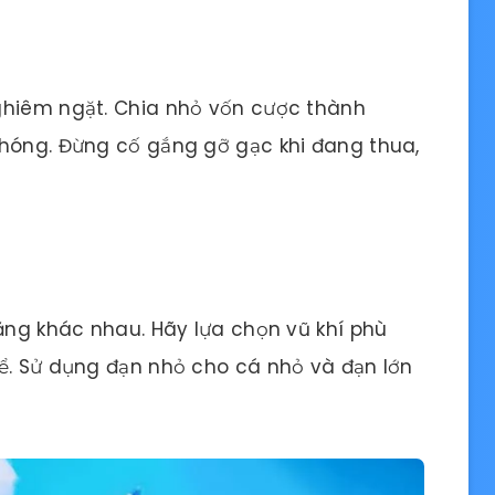
ghiêm ngặt. Chia nhỏ vốn cược thành
chóng. Đừng cố gắng gỡ gạc khi đang thua,
năng khác nhau. Hãy lựa chọn vũ khí phù
hể. Sử dụng đạn nhỏ cho cá nhỏ và đạn lớn