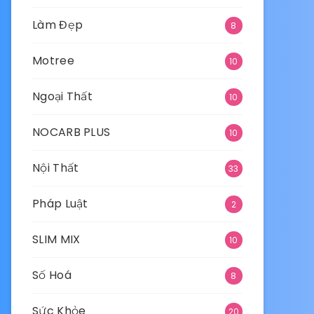
Làm Đẹp
8
Motree
10
Ngoại Thất
10
NOCARB PLUS
10
Nội Thất
33
Pháp Luật
2
SLIM MIX
10
Số Hoá
8
Sức Khỏe
20