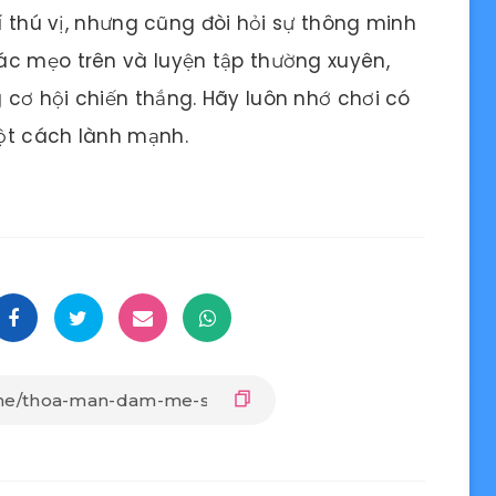
rí thú vị, nhưng cũng đòi hỏi sự thông minh
ác mẹo trên và luyện tập thường xuyên,
cơ hội chiến thắng. Hãy luôn nhớ chơi có
ột cách lành mạnh.