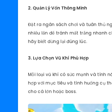
2. Quản Lý Vốn Thông Minh
Đặt ra ngân sách chơi và tuân thủ n
nhiều lần để tránh mất trắng nhanh 
hãy biết dừng lại đúng lúc.
3. Lựa Chọn Vũ Khí Phù Hợp
Mỗi loại vũ khí có sức mạnh và tính 
hợp với mục tiêu và tình huống cụ t
cho cá lớn hoặc boss.