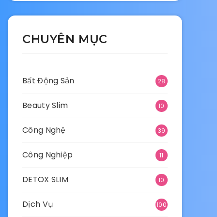
CHUYÊN MỤC
Bất Động Sản
28
Beauty Slim
10
Công Nghệ
39
Công Nghiệp
11
DETOX SLIM
10
Dịch Vụ
100