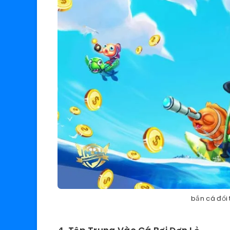
bắn cá đổi 