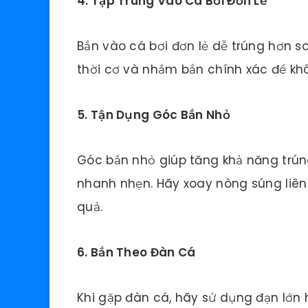
4. Tập Trung Vào Cá Bơi Đơn Lẻ
Bắn vào cá bơi đơn lẻ dễ trúng hơn s
thời cơ và nhắm bắn chính xác để khô
5. Tận Dụng Góc Bắn Nhỏ
Góc bắn nhỏ giúp tăng khả năng trúng
nhanh nhẹn. Hãy xoay nòng súng liên
quả.
6. Bắn Theo Đàn Cá
Khi gặp đàn cá, hãy sử dụng đạn lớn