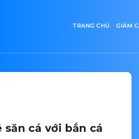
TRANG CHỦ
GIẢM 
săn cá với bắn cá