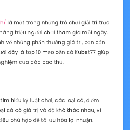
ch/
là một trong những trò chơi giải trí trực
 hàng triệu người chơi tham gia mỗi ngày.
nh về những phần thưởng giá trị, bạn cần
ưới đây là top 10 mẹo bắn cá Kubet77 giúp
 nghiệm của các cao thủ.
tìm hiểu kỹ luật chơi, các loại cá, điểm
ại cá có giá trị và độ khó khác nhau, vì
iêu phù hợp để tối ưu hóa lợi nhuận.