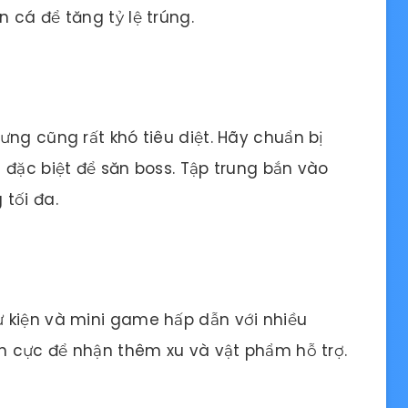
 cá để tăng tỷ lệ trúng.
ưng cũng rất khó tiêu diệt. Hãy chuẩn bị
 đặc biệt để săn boss. Tập trung bắn vào
tối đa.
 kiện và mini game hấp dẫn với nhiều
ch cực để nhận thêm xu và vật phẩm hỗ trợ.