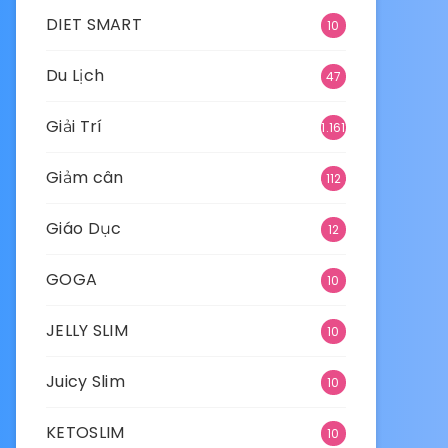
DIET SMART
10
Du Lịch
47
Giải Trí
1.161
Giảm cân
112
Giáo Dục
12
GOGA
10
JELLY SLIM
10
Juicy Slim
10
KETOSLIM
10