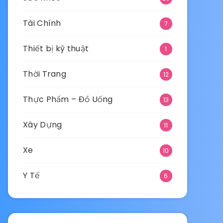
Tài Chính
7
Thiết bị kỹ thuật
1
Thời Trang
12
Thực Phẩm – Đồ Uống
13
Xây Dựng
11
Xe
10
Y Tế
6