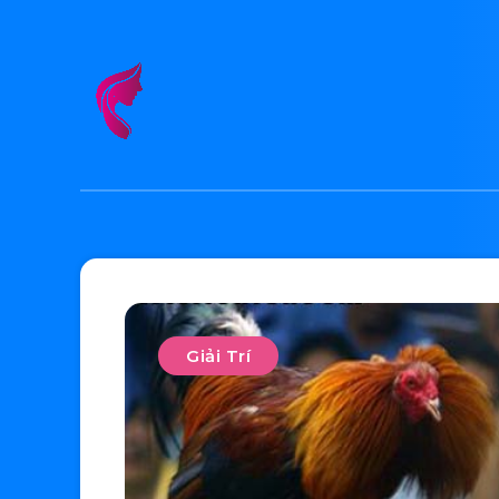
Giải Trí