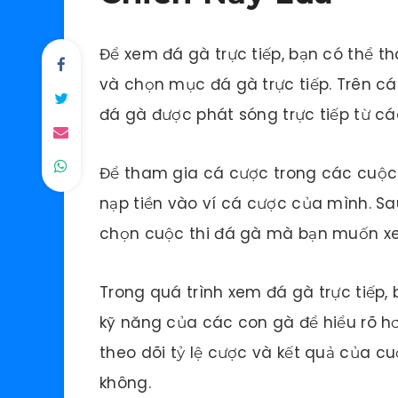
Để xem đá gà trực tiếp, bạn có thể t
và chọn mục đá gà trực tiếp. Trên cá
đá gà được phát sóng trực tiếp từ cá
Để tham gia cá cược trong các cuộc t
nạp tiền vào ví cá cược của mình. Sa
chọn cuộc thi đá gà mà bạn muốn xe
Trong quá trình xem đá gà trực tiếp,
kỹ năng của các con gà để hiểu rõ hơ
theo dõi tỷ lệ cược và kết quả của cu
không.