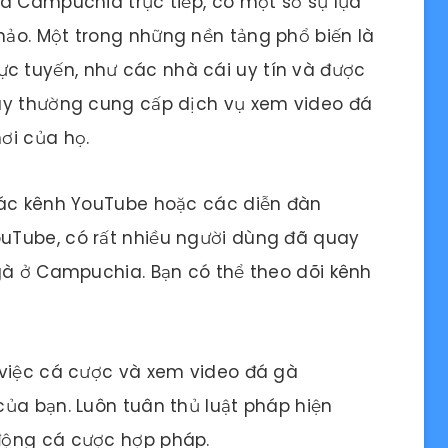
à Campuchia trực tiếp, có một số sự lựa
ảo. Một trong những nền tảng phổ biến là
ực tuyến, như các nhà cái uy tín và được
ày thường cung cấp dịch vụ xem video đá
ơi của họ.
các kênh YouTube hoặc các diễn đàn
uTube, có rất nhiều người dùng đã quay
gà ở Campuchia. Bạn có thể theo dõi kênh
 việc cá cược và xem video đá gà
ủa bạn. Luôn tuân thủ luật pháp hiện
động cá cược hợp pháp.