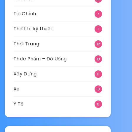
Tài Chính
7
Thiết bị kỹ thuật
1
Thời Trang
12
Thực Phẩm – Đồ Uống
13
Xây Dựng
11
Xe
10
Y Tế
6