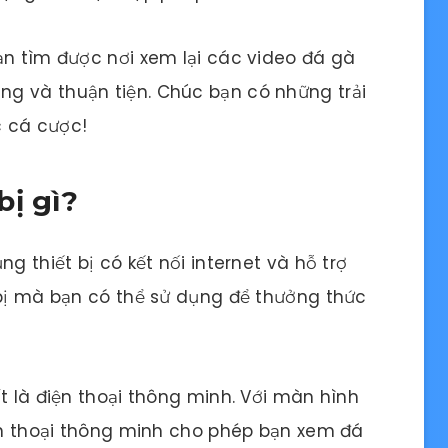
ạn tìm được nơi xem lại các video đá gà
g và thuận tiện. Chúc bạn có những trải
c cá cược!
bị gì?
g thiết bị có kết nối internet và hỗ trợ
 bị mà bạn có thể sử dụng để thưởng thức
t là điện thoại thông minh. Với màn hình
iện thoại thông minh cho phép bạn xem đá