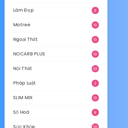
Làm Đẹp
8
Motree
10
Ngoại Thất
10
NOCARB PLUS
10
Nội Thất
33
Pháp Luật
2
SLIM MIX
10
Số Hoá
8
Sức Khỏe
20