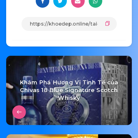
Khám Phá Hương Vị Tinh Tế của
Chivas 18 Blue Signature Scotch
Whisky