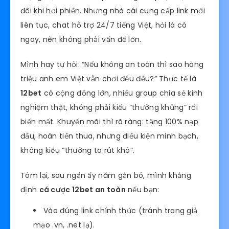
đôi khi hơi phiền. Nhưng nhà cái cung cấp link mới
liên tục, chat hỗ trợ 24/7 tiếng Việt, hỏi là có
ngay, nên không phải vấn đề lớn.
Mình hay tự hỏi: “Nếu không an toàn thì sao hàng
triệu anh em Việt vẫn chơi đều đều?” Thực tế là
12bet
có cộng đồng lớn, nhiều group chia sẻ kinh
nghiệm thật, không phải kiểu “thưởng khủng” rồi
biến mất. Khuyến mãi thì rõ ràng: tặng 100% nạp
đầu, hoàn tiền thua, nhưng điều kiện minh bạch,
không kiểu “thưởng to rút khó”.
Tóm lại, sau ngần ấy năm gắn bó, mình khẳng
định
cá cược 12bet an toàn
nếu bạn:
Vào đúng link chính thức (tránh trang giả
mạo .vn, .net lạ).