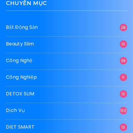
CHUYÊN MỤC
Bất Động Sản
28
Beauty Slim
10
Công Nghệ
39
Công Nghiệp
11
DETOX SLIM
10
Dịch Vụ
100
DIET SMART
10