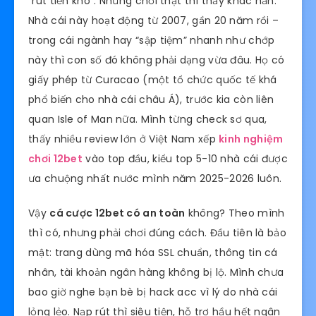
“rút tiền khó”. Nhưng chơi thật thì thấy khác hẳn.
Nhà cái này hoạt động từ 2007, gần 20 năm rồi –
trong cái ngành hay “sập tiệm” nhanh như chớp
này thì con số đó không phải dạng vừa đâu. Họ có
giấy phép từ Curacao (một tổ chức quốc tế khá
phổ biến cho nhà cái châu Á), trước kia còn liên
quan Isle of Man nữa. Mình từng check sơ qua,
thấy nhiều review lớn ở Việt Nam xếp
kinh nghiệm
chơi 12bet
vào top đầu, kiểu top 5-10 nhà cái được
ưa chuộng nhất nước mình năm 2025-2026 luôn.
Vậy
cá cược 12bet có an toàn
không? Theo mình
thì có, nhưng phải chơi đúng cách. Đầu tiên là bảo
mật: trang dùng mã hóa SSL chuẩn, thông tin cá
nhân, tài khoản ngân hàng không bị lộ. Mình chưa
bao giờ nghe bạn bè bị hack acc vì lý do nhà cái
lỏng lẻo. Nạp rút thì siêu tiện, hỗ trợ hầu hết ngân