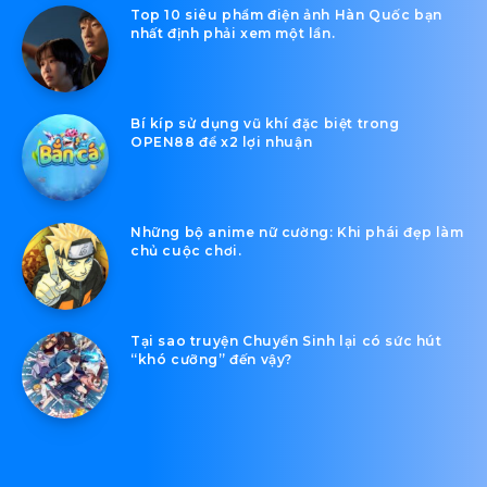
Top 10 siêu phẩm điện ảnh Hàn Quốc bạn
nhất định phải xem một lần.
Bí kíp sử dụng vũ khí đặc biệt trong
OPEN88 để x2 lợi nhuận
Những bộ anime nữ cường: Khi phái đẹp làm
chủ cuộc chơi.
Tại sao truyện Chuyển Sinh lại có sức hút
“khó cưỡng” đến vậy?