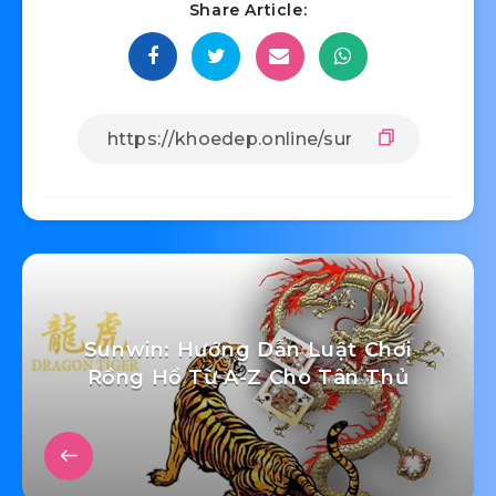
Share Article:
Sunwin: Hướng Dẫn Luật Chơi
Rồng Hổ Từ A-Z Cho Tân Thủ