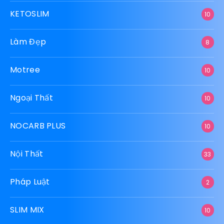
KETOSLIM
10
Làm Đẹp
8
Motree
10
Ngoại Thất
10
NOCARB PLUS
10
Nội Thất
33
Pháp Luật
2
SLIM MIX
10