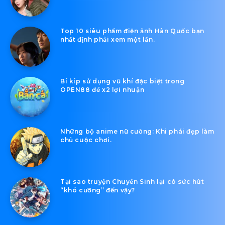
Top 10 siêu phẩm điện ảnh Hàn Quốc bạn
nhất định phải xem một lần.
Bí kíp sử dụng vũ khí đặc biệt trong
OPEN88 để x2 lợi nhuận
Những bộ anime nữ cường: Khi phái đẹp làm
chủ cuộc chơi.
Tại sao truyện Chuyển Sinh lại có sức hút
“khó cưỡng” đến vậy?