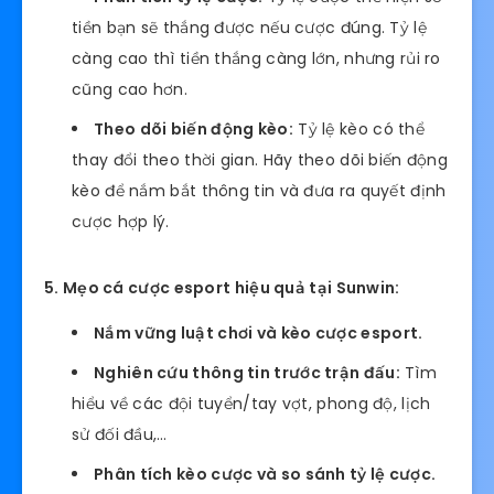
tiền bạn sẽ thắng được nếu cược đúng. Tỷ lệ
càng cao thì tiền thắng càng lớn, nhưng rủi ro
cũng cao hơn.
Theo dõi biến động kèo:
Tỷ lệ kèo có thể
thay đổi theo thời gian. Hãy theo dõi biến động
kèo để nắm bắt thông tin và đưa ra quyết định
cược hợp lý.
5. Mẹo cá cược esport hiệu quả tại Sunwin:
Nắm vững luật chơi và kèo cược esport.
Nghiên cứu thông tin trước trận đấu:
Tìm
hiểu về các đội tuyển/tay vợt, phong độ, lịch
sử đối đầu,…
Phân tích kèo cược và so sánh tỷ lệ cược.