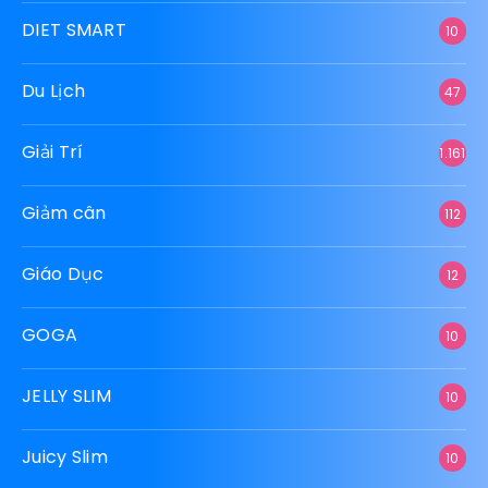
DIET SMART
10
Du Lịch
47
Giải Trí
1.161
Giảm cân
112
Giáo Dục
12
GOGA
10
JELLY SLIM
10
Juicy Slim
10