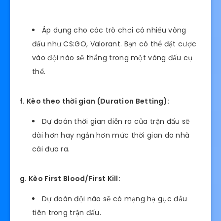
Áp dụng cho các trò chơi có nhiều vòng
đấu như CS:GO, Valorant. Bạn có thể đặt cược
vào đội nào sẽ thắng trong một vòng đấu cụ
thể.
f. Kèo theo thời gian (Duration Betting):
Dự đoán thời gian diễn ra của trận đấu sẽ
dài hơn hay ngắn hơn mức thời gian do nhà
cái đưa ra.
g. Kèo First Blood/First Kill:
Dự đoán đội nào sẽ có mạng hạ gục đầu
tiên trong trận đấu.