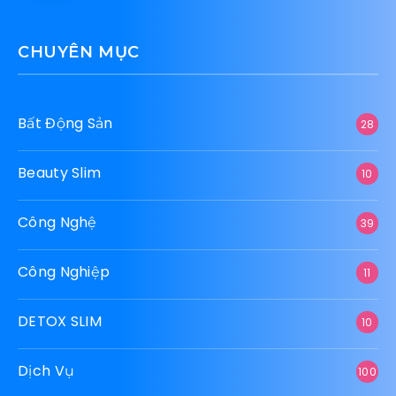
CHUYÊN MỤC
Bất Động Sản
28
Beauty Slim
10
Công Nghệ
39
Công Nghiệp
11
DETOX SLIM
10
Dịch Vụ
100