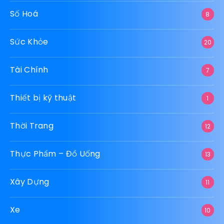
Số Hoá
8
Sức Khỏe
20
Tài Chính
7
Thiết bị kỹ thuật
1
Thời Trang
12
Thực Phẩm – Đồ Uống
13
Xây Dựng
11
Xe
10