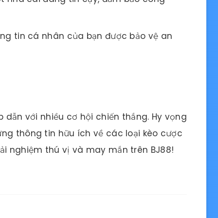
ông tin cá nhân của bạn được bảo vệ an
p dẫn với nhiều cơ hội chiến thắng. Hy vọng
ng thông tin hữu ích về các loại kèo cược
rải nghiệm thú vị và may mắn trên BJ88!