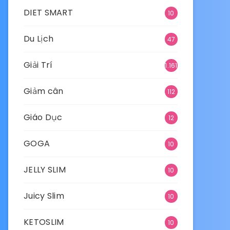
DIET SMART
10
Du Lịch
47
Giải Trí
1.161
Giảm cân
112
Giáo Dục
12
GOGA
10
JELLY SLIM
10
Juicy Slim
10
KETOSLIM
10