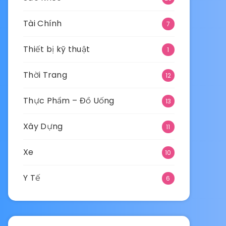
Tài Chính
7
Thiết bị kỹ thuật
1
Thời Trang
12
Thực Phẩm – Đồ Uống
13
Xây Dựng
11
Xe
10
Y Tế
6