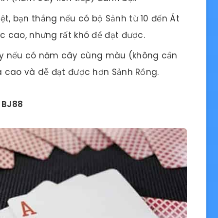
iệt, bạn thắng nếu có bộ Sảnh từ 10 đến Át
c cao, nhưng rất khó để đạt được.
này nếu có năm cây cùng màu (không cần
há cao và dễ đạt được hơn Sảnh Rồng.
n BJ88