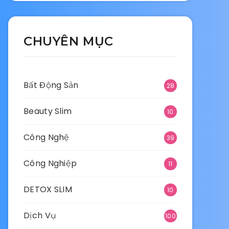
CHUYÊN MỤC
Bất Động Sản
28
Beauty Slim
10
Công Nghệ
39
Công Nghiệp
11
DETOX SLIM
10
Dịch Vụ
100