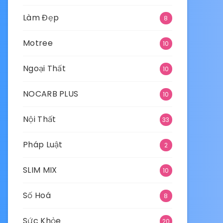
Làm Đẹp
8
Motree
10
Ngoại Thất
10
NOCARB PLUS
10
Nội Thất
33
Pháp Luật
2
SLIM MIX
10
Số Hoá
8
Sức Khỏe
20