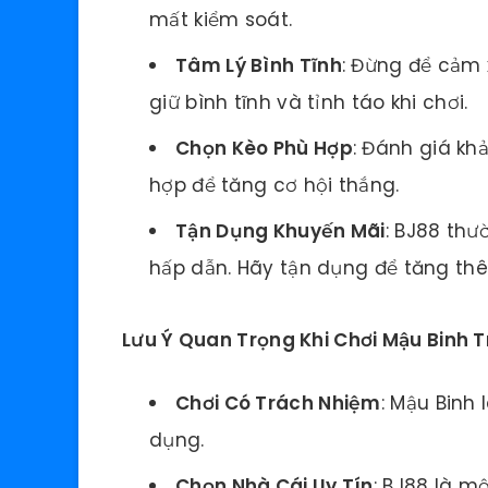
mất kiểm soát.
Tâm Lý Bình Tĩnh
: Đừng để cảm 
giữ bình tĩnh và tỉnh táo khi chơi.
Chọn Kèo Phù Hợp
: Đánh giá k
hợp để tăng cơ hội thắng.
Tận Dụng Khuyến Mãi
: BJ88 th
hấp dẫn. Hãy tận dụng để tăng th
Lưu Ý Quan Trọng Khi Chơi Mậu Binh 
Chơi Có Trách Nhiệm
: Mậu Binh 
dụng.
Chọn Nhà Cái Uy Tín
: BJ88 là m