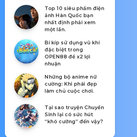
Top 10 siêu phẩm điện
ảnh Hàn Quốc bạn
nhất định phải xem
một lần.
Bí kíp sử dụng vũ khí
đặc biệt trong
OPEN88 để x2 lợi
nhuận
Những bộ anime nữ
cường: Khi phái đẹp
làm chủ cuộc chơi.
Tại sao truyện Chuyển
Sinh lại có sức hút
“khó cưỡng” đến vậy?