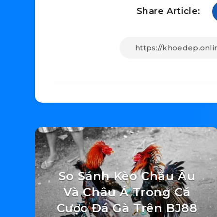
Share Article:
So Sánh Kèo Châu Âu
Và Châu Á Trong Cá
Cược Đá Gà Trên BJ88