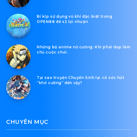
Bí kíp sử dụng vũ khí đặc biệt trong
OPEN88 để x2 lợi nhuận
Những bộ anime nữ cường: Khi phái đẹp làm
chủ cuộc chơi.
Tại sao truyện Chuyển Sinh lại có sức hút
“khó cưỡng” đến vậy?
CHUYÊN MỤC