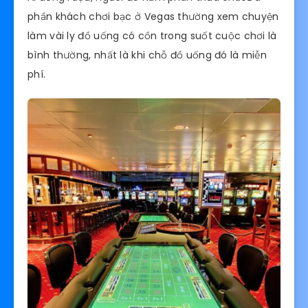
phần khách chơi bạc ở Vegas thường xem chuyện
làm vài ly đồ uống có cồn trong suốt cuộc chơi là
bình thường, nhất là khi chỗ đồ uống đó là miễn
phí.