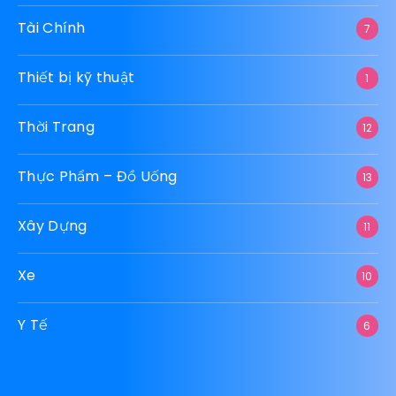
Tài Chính
7
Thiết bị kỹ thuật
1
Thời Trang
12
Thực Phẩm – Đồ Uống
13
Xây Dựng
11
Xe
10
Y Tế
6