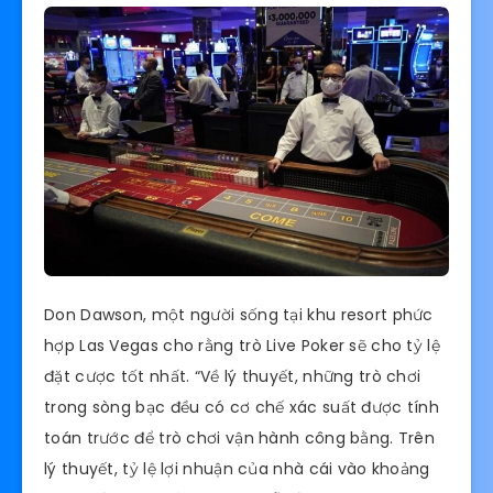
Don Dawson, một người sống tại khu resort phức
hợp Las Vegas cho rằng trò Live Poker sẽ cho tỷ lệ
đặt cược tốt nhất. “Về lý thuyết, những trò chơi
trong sòng bạc đều có cơ chế xác suất được tính
toán trước để trò chơi vận hành công bằng. Trên
lý thuyết, tỷ lệ lợi nhuận của nhà cái vào khoảng