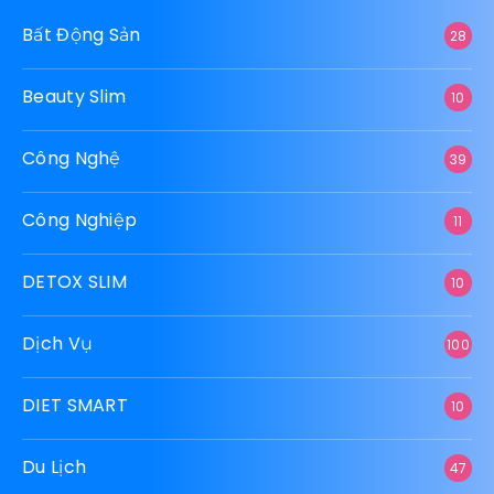
Bất Động Sản
28
Beauty Slim
10
Công Nghệ
39
Công Nghiệp
11
DETOX SLIM
10
Dịch Vụ
100
DIET SMART
10
Du Lịch
47