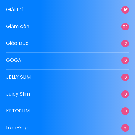
Giải Trí
1.161
Giảm cân
112
Giáo Dục
12
GOGA
10
JELLY SLIM
10
Juicy Slim
10
KETOSLIM
10
Làm Đẹp
8