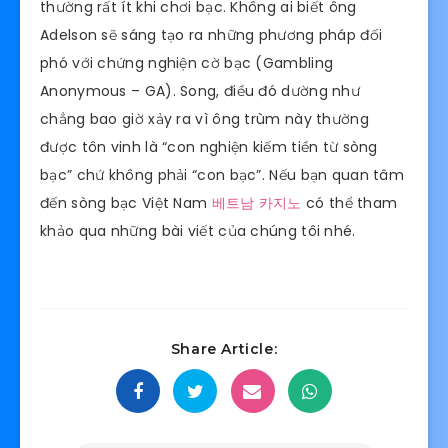
thường rất ít khi chơi bạc. Không ai biết ông
Adelson sẽ sáng tạo ra những phương pháp đối
phó với chứng nghiện cờ bạc (Gambling
Anonymous – GA). Song, điều đó dường như
chẳng bao giờ xảy ra vì ông trùm này thường
được tôn vinh là “con nghiện kiếm tiền từ sòng
bạc” chứ không phải “con bạc”. Nếu bạn quan tâm
đến sòng bạc Việt Nam
베트남 카지노
có thể tham
khảo qua những bài viết của chúng tôi nhé.
Share Article: