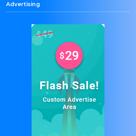
Advertising