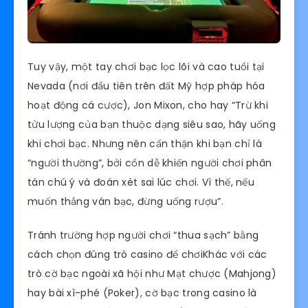
Tuy vậy, một tay chơi bạc lọc lõi và cao tuổi tại
Nevada (nơi đầu tiên trên đất Mỹ hợp pháp hóa
hoạt động cá cược), Jon Mixon, cho hay “Trừ khi
tửu lượng của bạn thuộc dạng siêu sao, hãy uống
khi chơi bạc. Nhưng nên cẩn thận khi bạn chỉ là
“người thường”, bởi cồn dễ khiến người chơi phân
tán chú ý và đoán xét sai lúc chơi. Vì thế, nếu
muốn thắng ván bạc, đừng uống rượu”.
Tránh trường hợp người chơi “thua sạch” bằng
cách chọn đúng trò casino để chơiKhác với các
trò cờ bạc ngoài xã hội như Mạt chược (Mahjong)
hay bài xì-phé (Poker), cờ bạc trong casino là