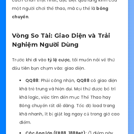
cách chân thật nhất, đặc biệt qua lăng kính của
một người chơi thể thao, mà cụ thể là
bóng
chuyền
.
Vòng So Tài: Giao Diện và Trải
Nghiệm Người Dùng
Trước khi đi vào
tỷ lệ cược
, tôi muốn nói về thứ
đầu tiên bạn chạm vào: giao diện.
QQ88:
Phải công nhận,
QQ88
có giao diện
khá trẻ trung và hiện đại. Mọi thứ được bố trí
khá logic, việc tìm đến mục Thể Thao hay
Bóng chuyền rất dễ dàng. Tốc độ load trang
khá nhanh, ít bị giật lag ngay cả trong giờ cao
điểm.
Các ông lớn (FB88, 188Bet):
Ở điểm này,