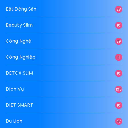
Bất Động Sản
28
Beauty Slim
10
Công Nghệ
39
Công Nghiệp
11
DETOX SLIM
10
Dịch Vụ
100
DIET SMART
10
Du Lịch
47