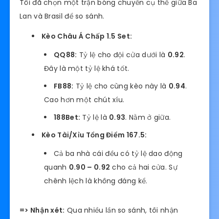
Tôi đã chọn một trận bóng chuyền cụ thể giữa Ba
Lan và Brasil để so sánh.
Kèo Châu Á Chấp 1.5 Set:
QQ88:
Tỷ lệ cho đội cửa dưới là
0.92
.
Đây là một tỷ lệ khá tốt.
FB88:
Tỷ lệ cho cùng kèo này là
0.94
.
Cao hơn một chút xíu.
188Bet:
Tỷ lệ là
0.93
. Nằm ở giữa.
Kèo Tài/Xỉu Tổng Điểm 167.5:
Cả ba nhà cái đều có tỷ lệ dao động
quanh
0.90 – 0.92
cho cả hai cửa. Sự
chênh lệch là không đáng kể.
=> Nhận xét:
Qua nhiều lần so sánh, tôi nhận