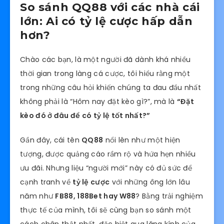
So sánh QQ88 với các nhà cái
lớn: Ai có tỷ lệ cược hấp dẫn
hơn?
Chào các bạn, là một người đã dành khá nhiều
thời gian trong làng cá cược, tôi hiểu rằng một
trong những câu hỏi khiến chúng ta đau đầu nhất
không phải là “Hôm nay đặt kèo gì?”, mà là
“Đặt
kèo đó ở đâu để có tỷ lệ tốt nhất?”
Gần đây, cái tên
QQ88
nổi lên như một hiện
tượng, được quảng cáo rầm rộ và hứa hẹn nhiều
ưu đãi. Nhưng liệu “người mới” này có đủ sức để
cạnh tranh về
tỷ lệ cược
với những ông lớn lâu
năm như
FB88, 188Bet hay W88
? Bằng trải nghiệm
thực tế của mình, tôi sẽ cùng bạn so sánh một