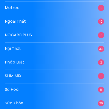
Motree
10
Ngoại Thất
10
NOCARB PLUS
10
Nội Thất
33
Pháp Luật
2
SLIM MIX
10
Số Hoá
8
Sức Khỏe
20