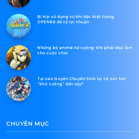
Bí kíp sử dụng vũ khí đặc biệt trong
OPEN88 để x2 lợi nhuận
Những bộ anime nữ cường: Khi phái đẹp làm
chủ cuộc chơi.
Tại sao truyện Chuyển Sinh lại có sức hút
“khó cưỡng” đến vậy?
CHUYÊN MỤC