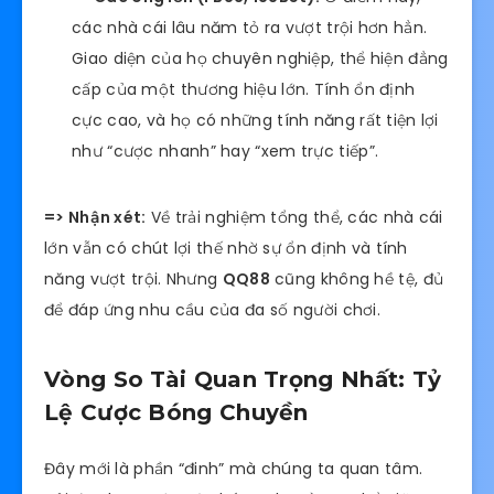
các nhà cái lâu năm tỏ ra vượt trội hơn hẳn.
Giao diện của họ chuyên nghiệp, thể hiện đẳng
cấp của một thương hiệu lớn. Tính ổn định
cực cao, và họ có những tính năng rất tiện lợi
như “cược nhanh” hay “xem trực tiếp”.
=> Nhận xét:
Về trải nghiệm tổng thể, các nhà cái
lớn vẫn có chút lợi thế nhờ sự ổn định và tính
năng vượt trội. Nhưng
QQ88
cũng không hề tệ, đủ
để đáp ứng nhu cầu của đa số người chơi.
Vòng So Tài Quan Trọng Nhất: Tỷ
Lệ Cược Bóng Chuyền
Đây mới là phần “đinh” mà chúng ta quan tâm.