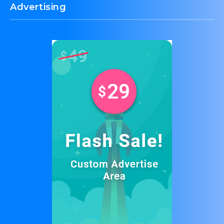
Advertising