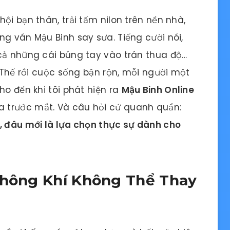
ội bạn thân, trải tấm nilon trên nền nhà,
ng ván Mậu Binh say sưa. Tiếng cười nói,
 cả những cái búng tay vào trán thua độ…
. Thế rồi cuộc sống bận rộn, mỗi người một
ho đến khi tôi phát hiện ra
Mậu Binh Online
ra trước mắt. Và câu hỏi cứ quanh quẩn:
, đâu mới là lựa chọn thực sự dành cho
Không Khí Không Thể Thay