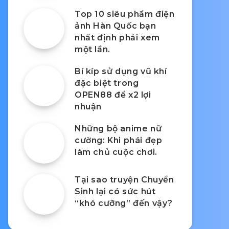
Top 10 siêu phẩm điện
ảnh Hàn Quốc bạn
nhất định phải xem
một lần.
Bí kíp sử dụng vũ khí
đặc biệt trong
OPEN88 để x2 lợi
nhuận
Những bộ anime nữ
cường: Khi phái đẹp
làm chủ cuộc chơi.
Tại sao truyện Chuyển
Sinh lại có sức hút
“khó cưỡng” đến vậy?