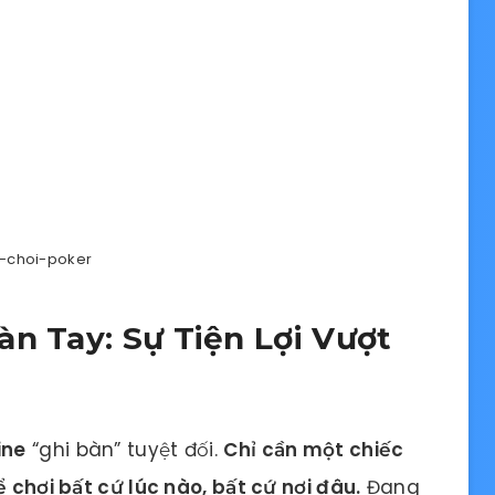
-choi-poker
àn Tay: Sự Tiện Lợi Vượt
ine
“ghi bàn” tuyệt đối.
Chỉ cần một chiếc
 chơi bất cứ lúc nào, bất cứ nơi đâu.
Đang