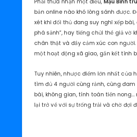
Phải thừa nhận một điều,
Mậu Binh tr
bản online nào khó lòng sánh được. Đ
xét khi đối thủ đang suy nghĩ xếp bài, 
phá sảnh”, hay tiếng chửi thề giả vờ k
chân thật và đầy cảm xúc con người. 
một hoạt động xã giao, gắn kết tình b
Tuy nhiên, nhược điểm lớn nhất của 
tìm đủ 4 người cùng rảnh, cùng đam 
bài, không gian, tính toán tiền nong… 
lại trở về với sự trống trải và chờ đợi 