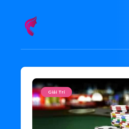
Giải Trí