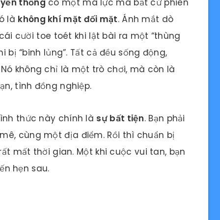
uyền thống
có một ma lực mà bất cứ phiên
ó là
không khí mặt đối mặt
. Ánh mắt dò
cái cười toe toét khi lật bài ra một “thùng
hi bị “binh lủng”. Tất cả đều sống động,
Nó không chỉ là một trò chơi, mà còn là
ạn, tình đồng nghiệp.
hình thức này chính là
sự bất tiện
. Bạn phải
mê, cùng một địa điểm. Rồi thì chuẩn bị
rất mất thời gian. Một khi cuộc vui tan, bạn
đến hẹn sau.