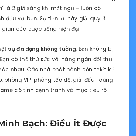
hí là 2 giờ sáng khi mất ngủ – luôn có
đấu với bạn. Sự tiện lợi này giải quyết
 gian của cuộc sống hiện đại.
một
sự đa dạng không tưởng
. Bạn không bị
 Bạn có thể thử sức với hàng ngàn đối thủ
 khác nhau. Các nhà phát hành còn thiết kế
o, phòng VIP, phòng tốc độ, giải đấu… cùng
game có tính cạnh tranh và mục tiêu rõ
inh Bạch: Điều Ít Được