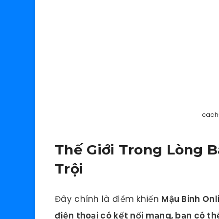
cach
Thế Giới Trong Lòng B
Trội
Đây chính là điểm khiến
Mậu Binh Onl
điện thoại có kết nối mạng, bạn có thể