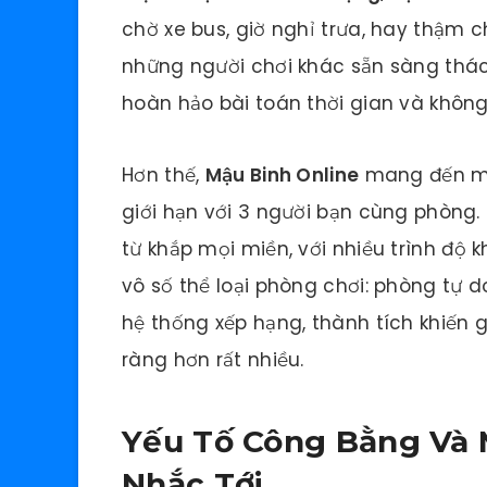
chờ xe bus, giờ nghỉ trưa, hay thậm c
những người chơi khác sẵn sàng thách 
hoàn hảo bài toán thời gian và không
Hơn thế,
Mậu Binh Online
mang đến 
giới hạn với 3 người bạn cùng phòng.
từ khắp mọi miền, với nhiều trình độ
vô số thể loại phòng chơi: phòng tự d
hệ thống xếp hạng, thành tích khiến 
ràng hơn rất nhiều.
Yếu Tố Công Bằng Và M
Nhắc Tới