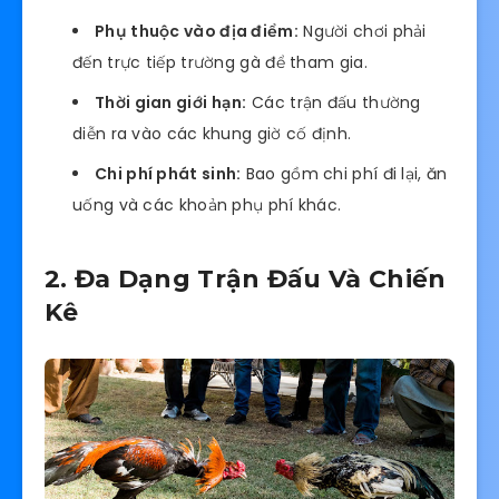
Phụ thuộc vào địa điểm:
Người chơi phải
đến trực tiếp trường gà để tham gia.
Thời gian giới hạn:
Các trận đấu thường
diễn ra vào các khung giờ cố định.
Chi phí phát sinh:
Bao gồm chi phí đi lại, ăn
uống và các khoản phụ phí khác.
2. Đa Dạng Trận Đấu Và Chiến
Kê