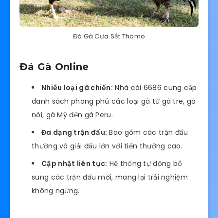
Đá Gà Cựa Sắt Thomo
Đá Gà Online
Nhiều loại gà chiến:
Nhà cái 6686 cung cấp
danh sách phong phú các loại gà từ gà tre, gà
nòi, gà Mỹ đến gà Peru.
Đa dạng trận đấu:
Bao gồm các trận đấu
thường và giải đấu lớn với tiền thưởng cao.
Cập nhật liên tục:
Hệ thống tự động bổ
sung các trận đấu mới, mang lại trải nghiệm
không ngừng.