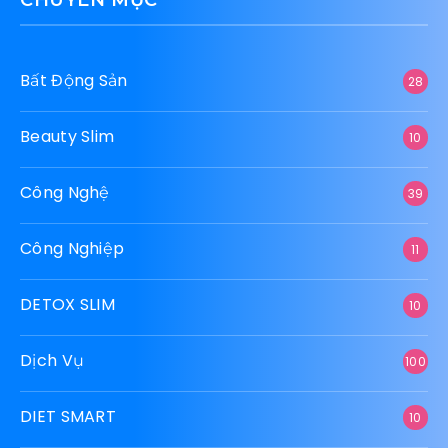
CHUYÊN MỤC
Bất Động Sản
28
Beauty Slim
10
Công Nghệ
39
Công Nghiệp
11
DETOX SLIM
10
Dịch Vụ
100
DIET SMART
10