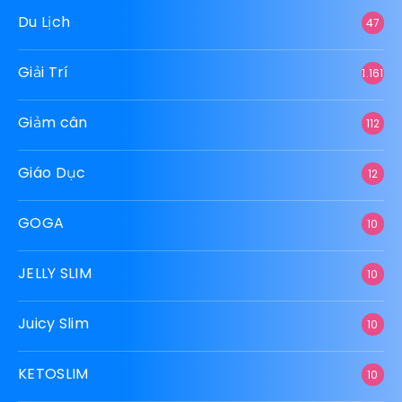
Du Lịch
47
Giải Trí
1.161
Giảm cân
112
Giáo Dục
12
GOGA
10
JELLY SLIM
10
Juicy Slim
10
KETOSLIM
10