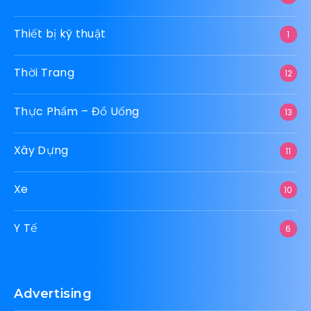
Thiết bị kỹ thuật
1
Thời Trang
12
Thực Phẩm – Đồ Uống
13
Xây Dựng
11
Xe
10
Y Tế
6
Advertising