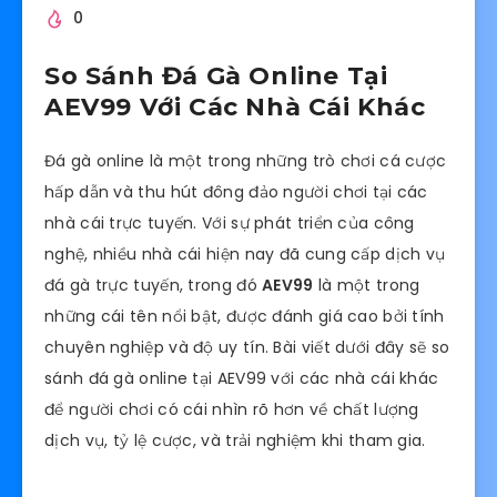
0
So Sánh Đá Gà Online Tại
AEV99 Với Các Nhà Cái Khác
Đá gà online là một trong những trò chơi cá cược
hấp dẫn và thu hút đông đảo người chơi tại các
nhà cái trực tuyến. Với sự phát triển của công
nghệ, nhiều nhà cái hiện nay đã cung cấp dịch vụ
đá gà trực tuyến, trong đó
AEV99
là một trong
những cái tên nổi bật, được đánh giá cao bởi tính
chuyên nghiệp và độ uy tín. Bài viết dưới đây sẽ so
sánh đá gà online tại AEV99 với các nhà cái khác
để người chơi có cái nhìn rõ hơn về chất lượng
dịch vụ, tỷ lệ cược, và trải nghiệm khi tham gia.