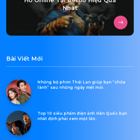
Hổ Online Tại Bet88 Hiệu Quả
Nhất
Bài Viết Mới
Những bộ phim Thái Lan giúp bạn “chữa
lành” sau những ngày mệt mỏi.
Top 10 siêu phẩm điện ảnh Hàn Quốc bạn
nhất định phải xem một lần.