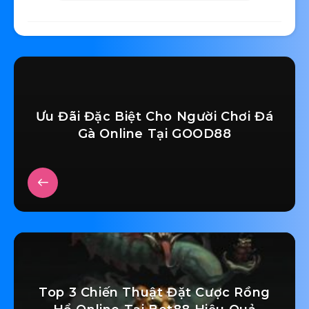
Ưu Đãi Đặc Biệt Cho Người Chơi Đá
Gà Online Tại GOOD88
Top 3 Chiến Thuật Đặt Cược Rồng