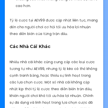
cao hơn.
Tỷ lệ cược tại AEV99 được cập nhật liên tục, mang
đến cho người chơi cơ hội tối ưu hóa lợi nhuận
theo diễn biến của từng trận đấu.
Các Nhà Cái Khác
Nhiều nhà cái khác cũng cung cấp các loại cược
tương tự như AEV99, nhưng tỷ lệ kèo có thể không
cạnh tranh bằng, hoặc thiếu sự linh hoạt trong
các lựa chọn cược. Một số nhà cái không cập
nhật kịp thời tỷ lệ cược theo diễn biến trận đấu,
khiến người chơi khó tối ưu hóa lợi nhuận. Chính
sự đa dạng và linh hoạt trong lựa chọn cược đã