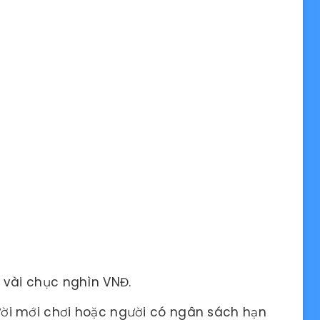
ừ vài chục nghìn VNĐ.
người mới chơi hoặc người có ngân sách hạn