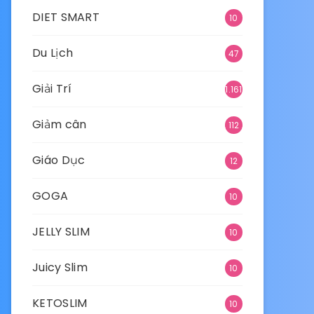
DIET SMART
10
Du Lịch
47
Giải Trí
1.161
Giảm cân
112
Giáo Dục
12
GOGA
10
JELLY SLIM
10
Juicy Slim
10
KETOSLIM
10