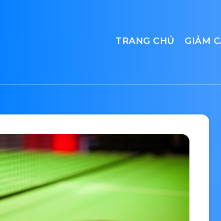
TRANG CHỦ
GIẢM 