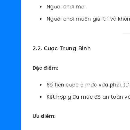
Người chơi mới.
Người chơi muốn giải trí và khôn
2.2. Cược Trung Bình
Đặc điểm:
Số tiền cược ở mức vừa phải, từ
Kết hợp giữa mức độ an toàn và 
Ưu điểm: