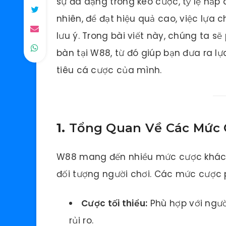
sự đa dạng trong kèo cược, tỷ lệ hấp
nhiên, để đạt hiệu quả cao, việc lựa
lưu ý. Trong bài viết này, chúng ta 
bàn tại W88, từ đó giúp bạn đưa ra 
tiêu cá cược của mình.
1.
Tổng Quan Về Các Mức 
W88 mang đến nhiều mức cược khác n
đối tượng người chơi. Các mức cược 
Cược tối thiểu:
Phù hợp với ngườ
rủi ro.