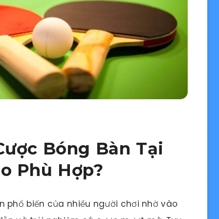
Cược Bóng Bàn Tại
ào Phù Hợp?
n phổ biến của nhiều người chơi nhờ vào