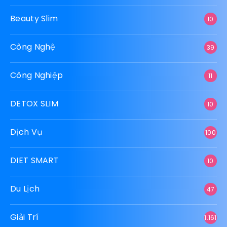
Beauty Slim
10
Công Nghệ
39
Công Nghiệp
11
DETOX SLIM
10
Dịch Vụ
100
DIET SMART
10
Du Lịch
47
Giải Trí
1.161