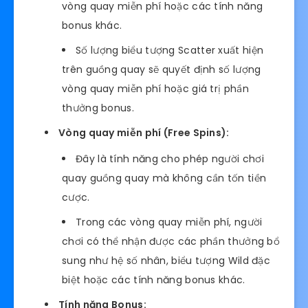
vòng quay miễn phí hoặc các tính năng
bonus khác.
Số lượng biểu tượng Scatter xuất hiện
trên guồng quay sẽ quyết định số lượng
vòng quay miễn phí hoặc giá trị phần
thưởng bonus.
Vòng quay miễn phí (Free Spins):
Đây là tính năng cho phép người chơi
quay guồng quay mà không cần tốn tiền
cược.
Trong các vòng quay miễn phí, người
chơi có thể nhận được các phần thưởng bổ
sung như hệ số nhân, biểu tượng Wild đặc
biệt hoặc các tính năng bonus khác.
Tính năng Bonus: