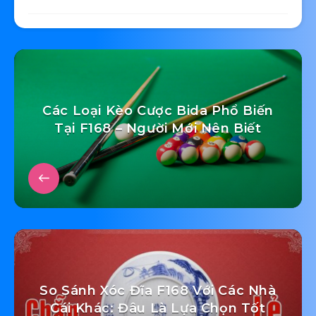
Các Loại Kèo Cược Bida Phổ Biến
Tại F168 – Người Mới Nên Biết
So Sánh Xóc Đĩa F168 Với Các Nhà
Cái Khác: Đâu Là Lựa Chọn Tốt