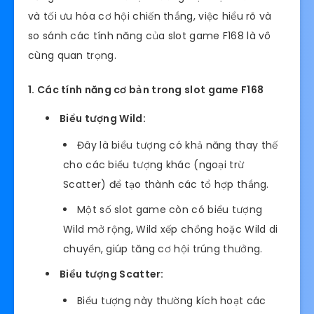
và tối ưu hóa cơ hội chiến thắng, việc hiểu rõ và
so sánh các tính năng của slot game F168 là vô
cùng quan trọng.
1. Các tính năng cơ bản trong slot game F168
Biểu tượng Wild:
Đây là biểu tượng có khả năng thay thế
cho các biểu tượng khác (ngoại trừ
Scatter) để tạo thành các tổ hợp thắng.
Một số slot game còn có biểu tượng
Wild mở rộng, Wild xếp chồng hoặc Wild di
chuyển, giúp tăng cơ hội trúng thưởng.
Biểu tượng Scatter:
Biểu tượng này thường kích hoạt các