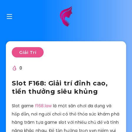
Giải Trí
0
Slot F168: Giải trí đỉnh cao,
tiền thưởng siêu khủng
Slot game
f168.law
là một sân chơi đa dạng và
hấp dẫn, nơi người chơi có thể thỏa sức khám phá
hàng trăm tựa game slot với nhiều chủ đề và tính
năng khác nhau. Để tận hưởng trọn vẹn niềm vui