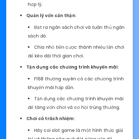
hợp lý.
Quản lý vốn cẩn thận:
Đặt ra ngân sách chơi và tuân thủ ngân
sách đó.
Chia nhỏ tiền cược thành nhiều lần chơi
để kéo dài thời gian chơi.
Tận dụng các chương trình khuyến mãi:
F168 thường xuyên có các chương trình
khuyến mãi hấp dẫn.
Tận dụng các chương trình khuyến mãi
để tăng vốn chơi và cơ hội trúng thưởng.
Chơi có trách nhiệm:
Hãy coi slot game là một hình thức giải
trí và không nên quá đặt nặng vấn đề