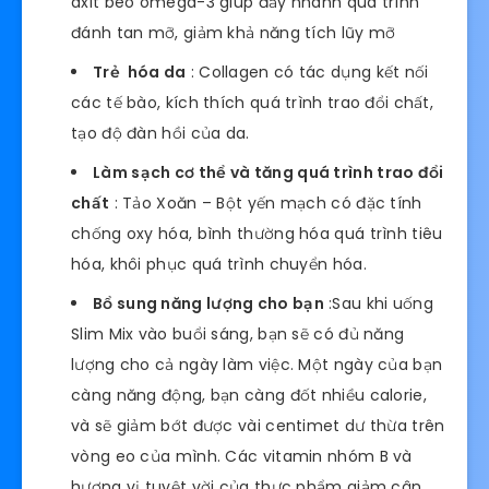
axit béo omega-3 giúp đẩy nhanh quá trình
đánh tan mỡ, giảm khả năng tích lũy mỡ
Trẻ hóa da
: Collagen có tác dụng kết nối
các tế bào, kích thích quá trình trao đổi chất,
tạo độ đàn hồi của da.
Làm sạch cơ thể và tăng quá trình trao đổi
chất
: Tảo Xoăn – Bột yến mạch có đặc tính
chống oxy hóa, bình thường hóa quá trình tiêu
hóa, khôi phục quá trình chuyển hóa.
Bổ sung năng lượng cho bạn
:Sau khi uống
Slim Mix vào buổi sáng, bạn sẽ có đủ năng
lượng cho cả ngày làm việc. Một ngày của bạn
càng năng động, bạn càng đốt nhiều calorie,
và sẽ giảm bớt được vài centimet dư thừa trên
vòng eo của mình. Các vitamin nhóm B và
hương vị tuyệt vời của thực phẩm giảm cân