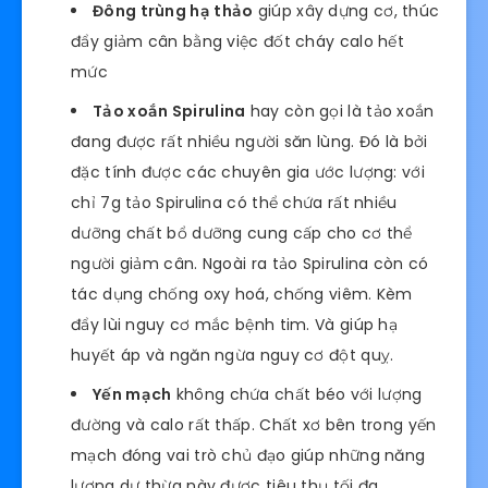
Đông trùng hạ thảo
giúp xây dựng cơ, thúc
đẩy giảm cân bằng việc đốt cháy calo hết
mức
Tảo xoắn Spirulina
hay còn gọi là tảo xoắn
đang được rất nhiều người săn lùng. Đó là bởi
đặc tính được các chuyên gia ước lượng: với
chỉ 7g tảo Spirulina có thể chứa rất nhiều
dưỡng chất bổ dưỡng cung cấp cho cơ thể
người giảm cân. Ngoài ra tảo Spirulina còn có
tác dụng chống oxy hoá, chống viêm. Kèm
đẩy lùi nguy cơ mắc bệnh tim. Và giúp hạ
huyết áp và ngăn ngừa nguy cơ đột quỵ.
Yến mạch
không chứa chất béo với lượng
đường và calo rất thấp. Chất xơ bên trong yến
mạch đóng vai trò chủ đạo giúp những năng
lượng dư thừa này được tiêu thụ tối đa.