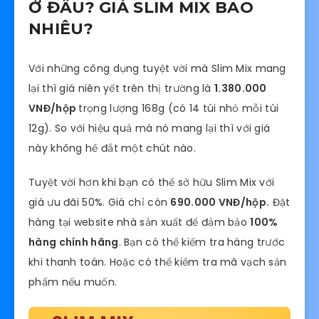
Ở ĐÂU? GIÁ SLIM MIX BAO
NHIÊU?
Với những công dụng tuyệt vời mà Slim Mix mang
lại thì giá niên yết trên thị trường là
1.380.000
VNĐ/hộp
trọng lượng 168g (có 14 túi nhỏ mỗi túi
12g). So với hiệu quả mà nó mang lại thì với giá
này không hề đắt một chút nào.
Tuyệt vời hơn khi bạn có thể sở hữu Slim Mix với
giá ưu đãi 50%. Giá chỉ còn
690.000 VNĐ/hộp.
Đặt
hàng tại website nhà sản xuất để đảm bảo
100%
hàng chính hãng
. Bạn có thể kiếm tra hàng trước
khi thanh toán. Hoặc có thể kiểm tra mã vạch sản
phẩm nếu muốn.