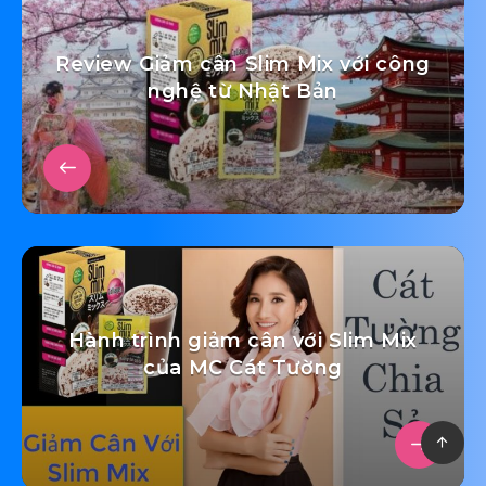
Review Giảm cân Slim Mix với công
nghệ từ Nhật Bản
Hành trình giảm cân với Slim Mix
của MC Cát Tường