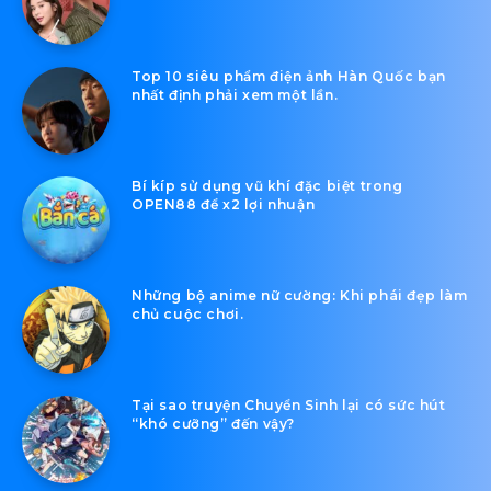
Top 10 siêu phẩm điện ảnh Hàn Quốc bạn
nhất định phải xem một lần.
Bí kíp sử dụng vũ khí đặc biệt trong
OPEN88 để x2 lợi nhuận
Những bộ anime nữ cường: Khi phái đẹp làm
chủ cuộc chơi.
Tại sao truyện Chuyển Sinh lại có sức hút
“khó cưỡng” đến vậy?