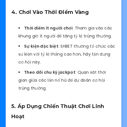
4. Chơi Vào Thời Điểm Vàng
Thời điểm ít người chơi
: Tham gia vào các
khung giờ ít người để tăng tỷ lệ trúng thưởng.
Sự kiện đặc biệt
: SHBET thường tổ chức các
sự kiện với tỷ lệ thắng cao hơn, hãy tận dụng
cơ hội này.
Theo dõi chu kỳ jackpot
: Quan sát thời
gian giữa các lần nổ hũ để dự đoán cơ hội
trúng thưởng.
5. Áp Dụng Chiến Thuật Chơi Linh
Hoạt