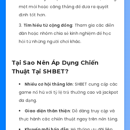
mệt mỏi hoặc căng thẳng để đưa ra quyết
định tốt hơn.
Tìm hiểu từ cộng đồng
: Tham gia các diễn
đàn hoặc nhóm chia sẻ kinh nghiệm để học
hỏi từ những người chơi khác.
Tại Sao Nên Áp Dụng Chiến
Thuật Tại SHBET?
Nhiều cơ hội thắng lớn
: SHBET cung cấp các
game nổ hũ với tỷ lệ trả thưởng cao và jackpot
đa dạng.
Giao diện thân thiện
: Dễ dàng truy cập và
thực hành các chiến thuật ngay trên nền tảng.
Khuyến mãi hấp dẫn
: Hệ thống ưu đãi liên