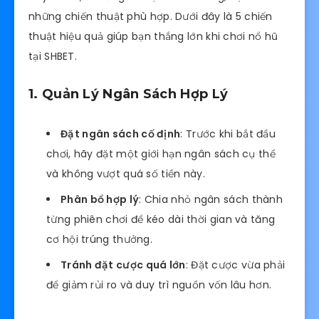
những chiến thuật phù hợp. Dưới đây là 5 chiến
thuật hiệu quả giúp bạn thắng lớn khi chơi nổ hũ
tại SHBET.
1. Quản Lý Ngân Sách Hợp Lý
Đặt ngân sách cố định
: Trước khi bắt đầu
chơi, hãy đặt một giới hạn ngân sách cụ thể
và không vượt quá số tiền này.
Phân bổ hợp lý
: Chia nhỏ ngân sách thành
từng phiên chơi để kéo dài thời gian và tăng
cơ hội trúng thưởng.
Tránh đặt cược quá lớn
: Đặt cược vừa phải
để giảm rủi ro và duy trì nguồn vốn lâu hơn.