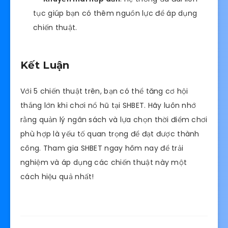
tục giúp bạn có thêm nguồn lực để áp dụng
chiến thuật.
Kết Luận
Với 5 chiến thuật trên, bạn có thể tăng cơ hội
thắng lớn khi chơi nổ hũ tại SHBET. Hãy luôn nhớ
rằng quản lý ngân sách và lựa chọn thời điểm chơi
phù hợp là yếu tố quan trọng để đạt được thành
công. Tham gia SHBET ngay hôm nay để trải
nghiệm và áp dụng các chiến thuật này một
cách hiệu quả nhất!