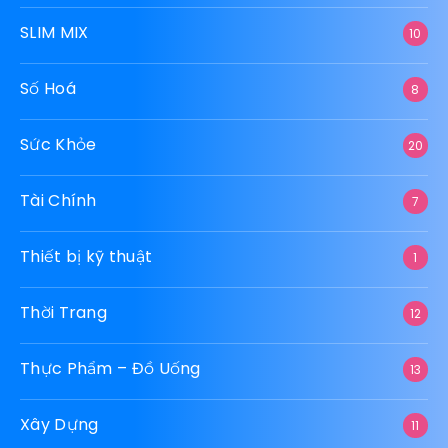
SLIM MIX
10
Số Hoá
8
Sức Khỏe
20
Tài Chính
7
Thiết bị kỹ thuật
1
Thời Trang
12
Thực Phẩm – Đồ Uống
13
Xây Dựng
11