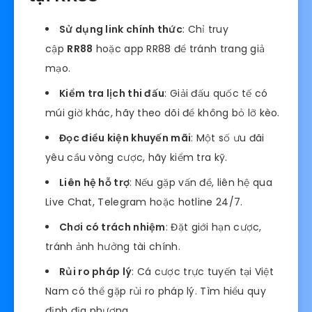
Sử dụng link chính thức
: Chỉ truy
cập
RR88
hoặc app RR88 để tránh trang giả
mạo.
Kiểm tra lịch thi đấu
: Giải đấu quốc tế có
múi giờ khác, hãy theo dõi để không bỏ lỡ kèo.
Đọc điều kiện khuyến mãi
: Một số ưu đãi
yêu cầu vòng cược, hãy kiểm tra kỹ.
Liên hệ hỗ trợ
: Nếu gặp vấn đề, liên hệ qua
Live Chat, Telegram hoặc hotline 24/7.
Chơi có trách nhiệm
: Đặt giới hạn cược,
tránh ảnh hưởng tài chính.
Rủi ro pháp lý
: Cá cược trực tuyến tại Việt
Nam có thể gặp rủi ro pháp lý. Tìm hiểu quy
định địa phương.