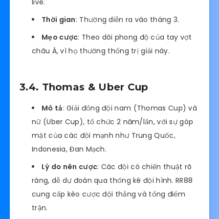
live.
Thời gian
: Thường diễn ra vào tháng 3.
Mẹo cược
: Theo dõi phong độ của tay vợt
châu Á, vì họ thường thống trị giải này.
3.4. Thomas & Uber Cup
Mô tả
: Giải đồng đội nam (Thomas Cup) và
nữ (Uber Cup), tổ chức 2 năm/lần, với sự góp
mặt của các đội mạnh như Trung Quốc,
Indonesia, Đan Mạch.
Lý do nên cược
: Các đội có chiến thuật rõ
ràng, dễ dự đoán qua thống kê đội hình. RR88
cung cấp kèo cược đội thắng và tổng điểm
trận.