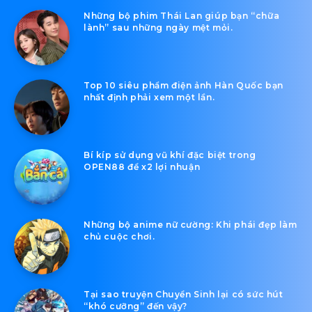
Những bộ phim Thái Lan giúp bạn “chữa
lành” sau những ngày mệt mỏi.
Top 10 siêu phẩm điện ảnh Hàn Quốc bạn
nhất định phải xem một lần.
Bí kíp sử dụng vũ khí đặc biệt trong
OPEN88 để x2 lợi nhuận
Những bộ anime nữ cường: Khi phái đẹp làm
chủ cuộc chơi.
Tại sao truyện Chuyển Sinh lại có sức hút
“khó cưỡng” đến vậy?