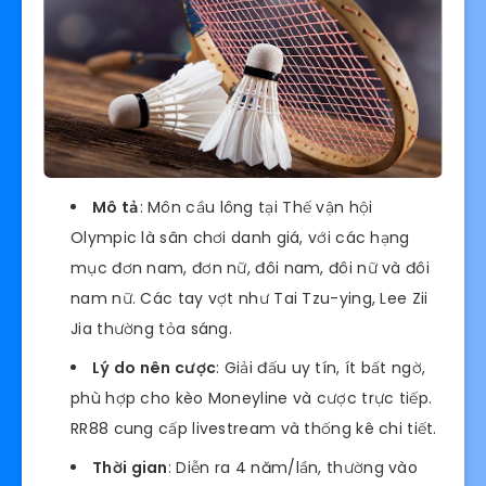
Mô tả
: Môn cầu lông tại Thế vận hội
Olympic là sân chơi danh giá, với các hạng
mục đơn nam, đơn nữ, đôi nam, đôi nữ và đôi
nam nữ. Các tay vợt như Tai Tzu-ying, Lee Zii
Jia thường tỏa sáng.
Lý do nên cược
: Giải đấu uy tín, ít bất ngờ,
phù hợp cho kèo Moneyline và cược trực tiếp.
RR88 cung cấp livestream và thống kê chi tiết.
Thời gian
: Diễn ra 4 năm/lần, thường vào