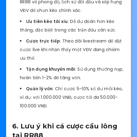
RR88 về phong độ, lịch sử đối đầu và xếp hạng
VĐV để chọn kèo chính xác.
Ưu tiên kèo tài xỉu
: Dễ dự đoán hơn kèo
thắng, đặc biệt trong các trận đấu cân sức.
Cược trực tiếp
: Theo dõi livestream để đặt
cược live khi nhận thấy một VĐV đang chiếm
ưu thế.
Tận dụng khuyến mãi
: Sử dụng thưởng nạp,
hoàn tiền 1-2% để tăng vốn.
Quản lý vốn
: Chỉ cược 5-10% số dư mỗi kèo,
ví dụ: với 1.000.000 VNĐ, cược tối đa 50.000-
100.000 VNĐ.
6. Lưu ý khi cá cược cầu lông
tại RR88