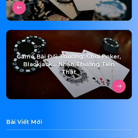
Game Bài Đổi Thưởng: Chơi Poker,
Blackjack… Nhận Thưởng Tiền
Thật
Bài Viết Mới