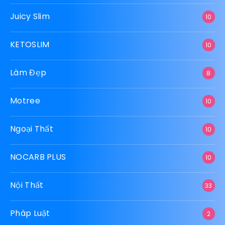
Juicy Slim
10
KETOSLIM
10
Làm Đẹp
8
Motree
10
Ngoại Thất
10
NOCARB PLUS
10
Nội Thất
33
Pháp Luật
2