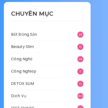
CHUYÊN MỤC
Bất Động Sản
28
Beauty Slim
10
Công Nghệ
39
Công Nghiệp
11
DETOX SLIM
10
Dịch Vụ
100