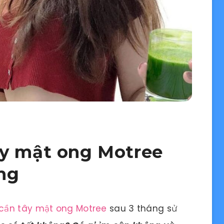
ây mật ong Motree
ng
 cần tây mật ong Motree
sau 3 tháng sử