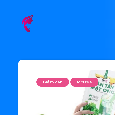
Giảm cân
Motree