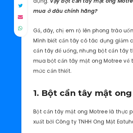
dụng.
Vậy bột cần tây mật ong Motr
mua ở đâu chính hãng?
Gầ, đây, chị em rộ lên phong trào uố
Mình biết cần tây có tác dụng giảm 
cần tây để uống, nhưng bột cần tây t
mua bột cần tây mật ong Motree về t
mức cần thiết.
1. Bột cần tây mật on
Bột cần tây mật ong Motree là thực 
xuất bởi Công ty TNHH Ong Mật Eatuho