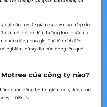
ee có tốt không? Có giảm cân không và
ng bột cần tây để giảm cân và làm đẹp da.
cân vì mỗi khi hè đến thường làm nước ép
hì chưa dùng bao giờ. Thế là mình liền
rải nghiệm, đúng dịp cân đang lên quá
g Motree của công ty nào?
phẩm chức năng hỗ trợ giảm cân, được sản
ney – Đắk Lắk.