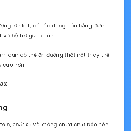
ợng lớn kali, có tác dụng cân bằng điện
ất và hỗ trợ giảm cân.
ảm cân có thể ăn đường thốt nốt thay thế
ả cao hơn.
10%
ắng
otein, chất xơ và không chứa chất béo nên