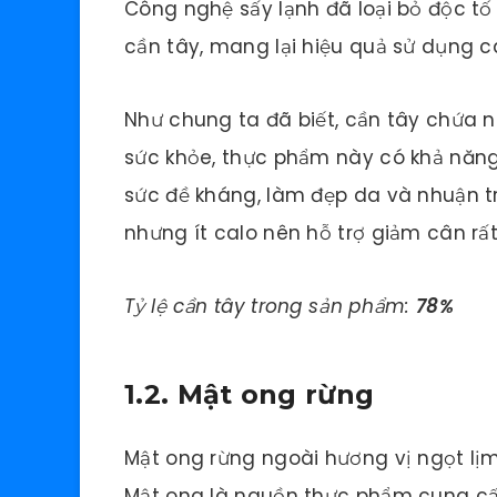
Công nghệ sấy lạnh đã loại bỏ độc tố 
cần tây, mang lại hiệu quả sử dụng c
Như chung ta đã biết, cần tây chứa n
sức khỏe, thực phẩm này có khả năn
sức đề kháng, làm đẹp da và nhuận tr
nhưng ít calo nên hỗ trợ giảm cân rất
Tỷ lệ cần tây trong sản phẩm:
78%
1.2. Mật ong rừng
Mật ong rừng ngoài hương vị ngọt lịm
Mật ong là nguồn thực phẩm cung cấp