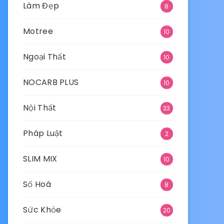
Làm Đẹp
8
Motree
10
Ngoại Thất
10
NOCARB PLUS
10
Nội Thất
33
Pháp Luật
2
SLIM MIX
10
Số Hoá
8
Sức Khỏe
20