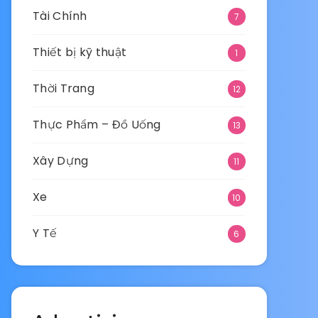
Tài Chính
7
Thiết bị kỹ thuật
1
Thời Trang
12
Thực Phẩm – Đồ Uống
13
Xây Dựng
11
Xe
10
Y Tế
6