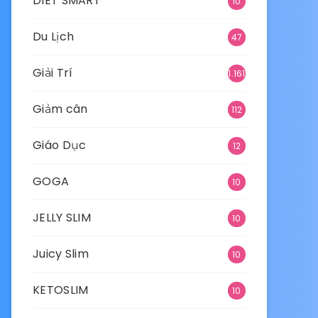
DIET SMART
10
Du Lịch
47
Giải Trí
1.161
Giảm cân
112
Giáo Dục
12
GOGA
10
JELLY SLIM
10
Juicy Slim
10
KETOSLIM
10