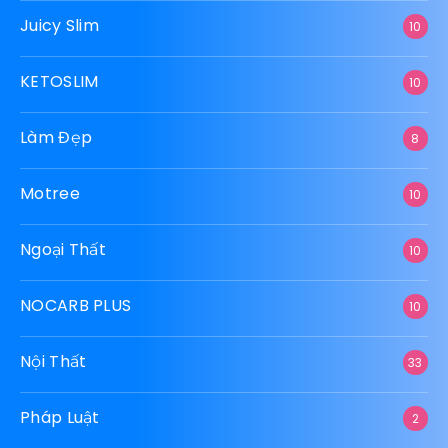
Juicy Slim
10
KETOSLIM
10
Làm Đẹp
8
Motree
10
Ngoại Thất
10
NOCARB PLUS
10
Nội Thất
33
Pháp Luật
2