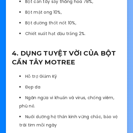
Bột cần tây sấy thăng hoa 78%,
Bột mật ong 10%,
Bột đường thốt nốt 10%,
Chiết xuất hạt đậu trắng 2%.
4. DỤNG TUYỆT VỜI CỦA BỘT
CẦN TÂY MOTREE
Hỗ trợ Giảm Ký
Đẹp da
Ngăn ngừa vi khuẩn và virus, chống viêm,
phù nề.
Nuôi dưỡng hệ thần kinh vững chắc, bảo vệ
trái tim mỗi ngày