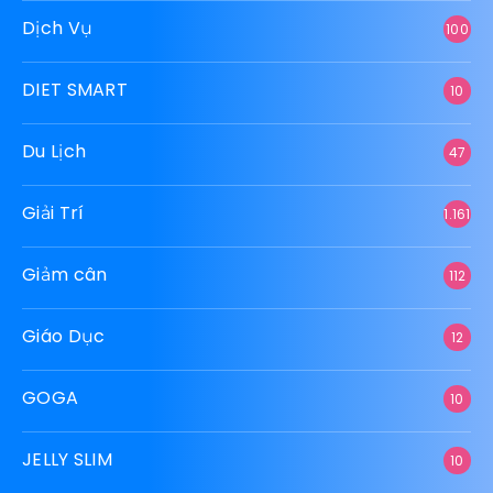
Dịch Vụ
100
DIET SMART
10
Du Lịch
47
Giải Trí
1.161
Giảm cân
112
Giáo Dục
12
GOGA
10
JELLY SLIM
10