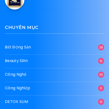
CHUYÊN MỤC
Bất Động Sản
28
Beauty Slim
10
Công Nghệ
39
Công Nghiệp
11
DETOX SLIM
10