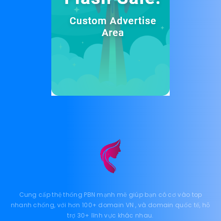
Cung cấp thệ thống PBN mạnh mẽ giúp bạn có cơ vào top
nhanh chống, với hơn 100+ domain VN , và domain quốc tế, hỗ
trợ 30+ lĩnh vực khác nhau.