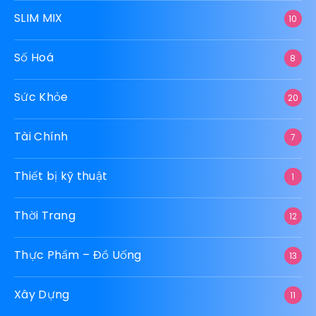
SLIM MIX
10
Số Hoá
8
Sức Khỏe
20
Tài Chính
7
Thiết bị kỹ thuật
1
Thời Trang
12
Thực Phẩm – Đồ Uống
13
Xây Dựng
11