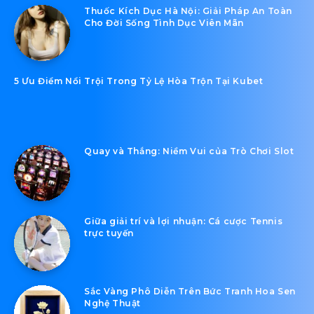
Thuốc Kích Dục Hà Nội: Giải Pháp An Toàn
Cho Đời Sống Tình Dục Viên Mãn
5 Ưu Điểm Nổi Trội Trong Tỷ Lệ Hòa Trộn Tại Kubet
Quay và Thắng: Niềm Vui của Trò Chơi Slot
Giữa giải trí và lợi nhuận: Cá cược Tennis
trực tuyến
Sắc Vàng Phô Diễn Trên Bức Tranh Hoa Sen
Nghệ Thuật