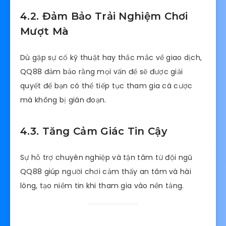
4.2. Đảm Bảo Trải Nghiệm Chơi
Mượt Mà
Dù gặp sự cố kỹ thuật hay thắc mắc về giao dịch,
QQ88 đảm bảo rằng mọi vấn đề sẽ được giải
quyết để bạn có thể tiếp tục tham gia cá cược
mà không bị gián đoạn.
4.3. Tăng Cảm Giác Tin Cậy
Sự hỗ trợ chuyên nghiệp và tận tâm từ đội ngũ
QQ88 giúp người chơi cảm thấy an tâm và hài
lòng, tạo niềm tin khi tham gia vào nền tảng.