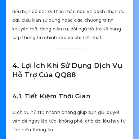
Nếu bạn có bất kỳ thắc mắc nào về cách nhận ưu
đãi, điều kiện sử dụng hoặc các chương trình
khuyến mãi đang diễn ra, đội ngũ hỗ trợ sẽ cung
cấp thông tin chính xác và chi tiết nhất.
4. Lợi Ích Khi Sử Dụng Dịch Vụ
Hỗ Trợ Của QQ88
4.1. Tiết Kiệm Thời Gian
Dịch vụ hỗ trợ nhanh chóng giúp bạn giải quyết
vấn đề ngay lập tức, không phải chờ đợi lâu hay tự
tìm hiểu thông tin.