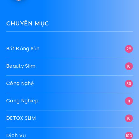
CHUYÊN MỤC
Bất Động Sản
28
Beauty Slim
10
Công Nghệ
39
Công Nghiệp
11
DETOX SLIM
10
Dịch Vụ
100