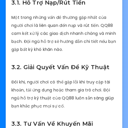
3.1. Hỗ Trợ Nạp/Rút Tiền
Một trong những vấn đề thường gặp nhất của
người chơi là liên quan đến nạp và rút tiền. QQ88
cam kết xử lý các giao dịch nhanh chóng và minh
bạch. Đội ngũ hỗ trợ sẽ hướng dẫn chi tiết nếu bạn
gặp bất kỳ khó khăn nào.
3.2. Giải Quyết Vấn Đề Kỹ Thuật
Đôi khi, người chơi có thể gặp lỗi khi truy cập tài
khoản, tải ứng dụng hoặc tham gia trò chơi. Đội
ngũ hỗ trợ kỹ thuật của QQ88 luôn sẵn sàng giúp
bạn khắc phục mọi sự cố.
3.3. Tư Vấn Về Khuyến Mãi