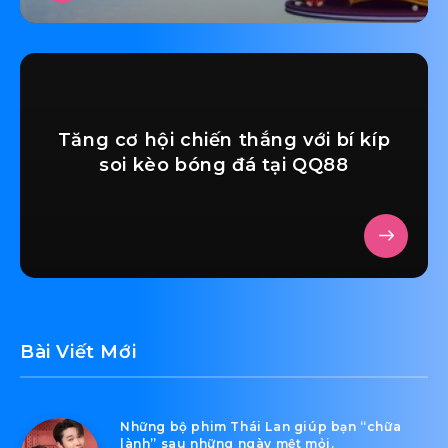
Tăng cơ hội chiến thắng với bí kíp
soi kèo bóng đá tại QQ88
Bài Viết Mới
Những bộ phim Thái Lan giúp bạn “chữa
lành” sau những ngày mệt mỏi.