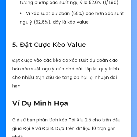
tương đương xác suất ngụ ý là 52.6% (1/1.90).
Vì xác suất dự đoán (55%) cao hơn xác suất
ngụ ý (52.6%), đây là kèo value.
5.
Đặt Cược Kèo Value
Đặt cược vào các kèo có xác suất dự đoán cao
hơn xác suất ngụ ý của nhà cái. Lặp lại quy trình
cho nhiều trận đấu để tăng cơ hội lợi nhuận dài
hạn.
Ví Dụ Minh Họa
Giả sử bạn phân tích kèo Tài Xỉu 2.5 cho trận đấu
giữa Đội A và Đội B. Dựa trên dữ liệu 10 trận gần