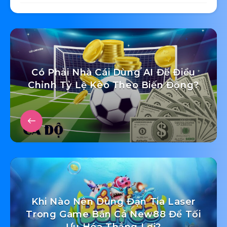
Có Phải Nhà Cái Dùng AI Để Điều
Chỉnh Tỷ Lệ Kèo Theo Biến Động?
Khi Nào Nên Dùng Đạn Tia Laser
Trong Game Bắn Cá New88 Để Tối
Ưu Hóa Thắng Lợi?