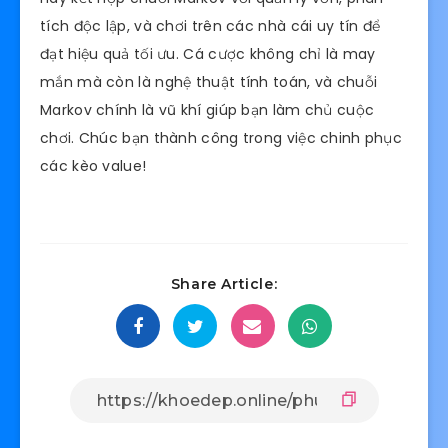
tích độc lập, và chơi trên các nhà cái uy tín để
đạt hiệu quả tối ưu. Cá cược không chỉ là may
mắn mà còn là nghệ thuật tính toán, và chuỗi
Markov chính là vũ khí giúp bạn làm chủ cuộc
chơi. Chúc bạn thành công trong việc chinh phục
các kèo value!
Share Article: