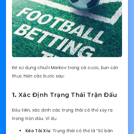
Để sử dụng chuỗi Markov trong cá cược, bạn cần
thực hiện các bước sau:
1.
Xác Định Trạng Thái Trận Đấu
Đầu tiên, xác định các trạng thái có thể xảy ra
trong trận đấu. Ví dụ:
Kèo Tài Xỉu
: Trạng thái có thể là “Số bàn