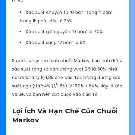
nhất:
Xác suất chuyển từ “0 bàn” sang “1 bàn”
trong 15 phút đầu là 25%.
Xác suất giữ nguyên “0 bàn” là 70%.
Xác suất sang “2 bàn” là 5%.
Sau khi chạy mô hình chuỗi Markov, bạn tính được
xác suất tổng số bàn thắng vượt 2.5 là 60%. Nhà
cái đưa ra tỷ lệ 1.85 cho cửa Tài, tương đương xác
suất ngụ ý là 54% (1/1.85). Vì 60% > 54%, đây là kèo
value, và bạn nên đặt cược vào cửa Tài.
Lợi Ích Và Hạn Chế Của Chuỗi
Markov