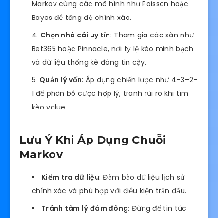
Markov cùng các mô hình như Poisson hoặc
Bayes để tăng độ chính xác.
Chọn nhà cái uy tín
: Tham gia các sàn như
Bet365 hoặc Pinnacle, nơi tỷ lệ kèo minh bạch
và dữ liệu thống kê đáng tin cậy.
Quản lý vốn
: Áp dụng chiến lược như 4–3–2–
1 để phân bổ cược hợp lý, tránh rủi ro khi tìm
kèo value.
Lưu Ý Khi Áp Dụng Chuỗi
Markov
Kiểm tra dữ liệu
: Đảm bảo dữ liệu lịch sử
chính xác và phù hợp với điều kiện trận đấu.
Tránh tâm lý đám đông
: Đừng để tin tức