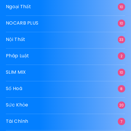
Ngoại Thất
10
NOCARB PLUS
10
Nội Thất
33
Pháp Luật
2
SLIM MIX
10
Số Hoá
8
Sức Khỏe
20
Tài Chính
7