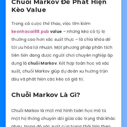
Chuỗi Markov Để Phát Hiện
Kèo Value
Trong cá cược thể thao, việc tìm kiếm
keonhacai88.pub
value
– những kèo có tỷ lệ
thưởng cao hơn xác suất thực – là chìa khóa để
tối ưu hóa lợi nhuận. Một phương pháp phân tích
tiên tiến đang được người chơi chuyên nghiệp áp
dụng là
chuỗi Markov
. Kết hợp toán học và xác
suất, chuỗi Markov giúp dự đoán xu hướng trận
đấu và phát hiện các kèo có giá trị.
Chuỗi Markov Là Gì?
Chuỗi Markov là một mô hình toán học mô tả
một hệ thống chuyển đổi giữa các trạng thái khác
nhau, trong đó xác suất của trạng thái tiếp theo