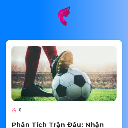
0
Phân Tích Trận Đấu: Nhận