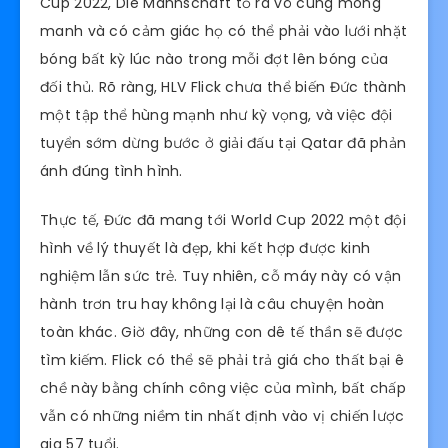
Cup 2022, Die Mannschaft tỏ ra vô cùng mong
manh và có cảm giác họ có thể phải vào lưới nhặt
bóng bất kỳ lúc nào trong mỗi đợt lên bóng của
đối thủ. Rõ ràng, HLV Flick chưa thể biến Đức thành
một tập thể hùng mạnh như kỳ vọng, và việc đội
tuyển sớm dừng bước ở giải đấu tại Qatar đã phản
ánh đúng tình hình.
Thực tế, Đức đã mang tới World Cup 2022 một đội
hình về lý thuyết là đẹp, khi kết hợp được kinh
nghiệm lẫn sức trẻ. Tuy nhiên, cỗ máy này có vận
hành trơn tru hay không lại là câu chuyện hoàn
toàn khác. Giờ đây, những con dê tế thần sẽ được
tìm kiếm. Flick có thể sẽ phải trả giá cho thất bại ê
chề này bằng chính công việc của mình, bất chấp
vẫn có những niềm tin nhất định vào vị chiến lược
gia 57 tuổi.