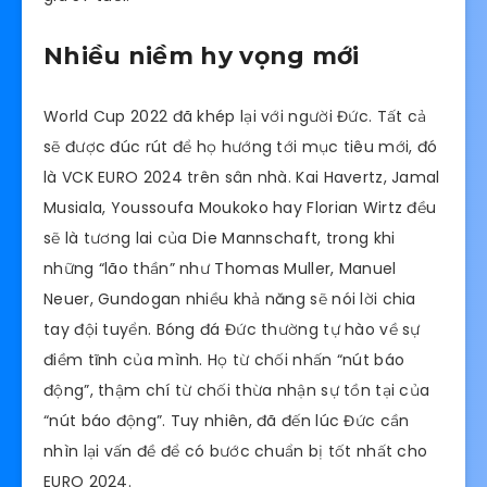
Nhiều niềm hy vọng mới
World Cup 2022 đã khép lại với người Đức. Tất cả
sẽ được đúc rút để họ hướng tới mục tiêu mới, đó
là VCK EURO 2024 trên sân nhà. Kai Havertz, Jamal
Musiala, Youssoufa Moukoko hay Florian Wirtz đều
sẽ là tương lai của Die Mannschaft, trong khi
những “lão thần” như Thomas Muller, Manuel
Neuer, Gundogan nhiều khả năng sẽ nói lời chia
tay đội tuyển. Bóng đá Đức thường tự hào về sự
điềm tĩnh của mình. Họ từ chối nhấn “nút báo
động”, thậm chí từ chối thừa nhận sự tồn tại của
“nút báo động”. Tuy nhiên, đã đến lúc Đức cần
nhìn lại vấn đề để có bước chuẩn bị tốt nhất cho
EURO 2024.