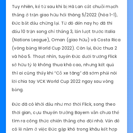
Tuy nhiên, kể từ sau khi bị Hà Lan cắt chuỗi mạch
thắng ở trận giao hữu hồi tháng 5/2022 (hòa 1-1),
Đức bắt đầu chững lại. Từ đó đến nay họ đã thi
đấu 10 trận song chỉ thắng 3, lần lượt trước Italia
(Nations League), Oman (giao hữu) và Costa Rica
(vòng bảng World Cup 2022). Còn lại, Đức thua 2
và hòa 5. Thoạt nhìn, tuyển Đức dưới trướng Flick
sở hữu tỷ lệ không thua khá cao, nhưng kết quả
thì ai cũng thấy khi “Cỗ xe tăng” đã sớm phải nói
lời chia tay VCK World Cup 2022 ngay sau vòng
bảng.
Đức đã có khởi đầu như mơ thời Flick, song theo
thời gian, cựu thuyền trưởng Bayern vẫn chưa thể
tìm ra công thức chiến thắng cho đội nhà. Vấn đề
có lẽ nằm ở việc Đức gặp khó trong khâu kết hợp