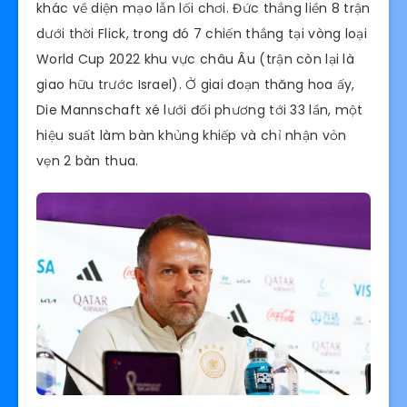
khác về diện mạo lẫn lối chơi. Đức thắng liền 8 trận
dưới thời Flick, trong đó 7 chiến thắng tại vòng loại
World Cup 2022 khu vực châu Âu (trận còn lại là
giao hữu trước Israel). Ở giai đoạn thăng hoa ấy,
Die Mannschaft xé lưới đối phương tới 33 lần, một
hiệu suất làm bàn khủng khiếp và chỉ nhận vỏn
vẹn 2 bàn thua.