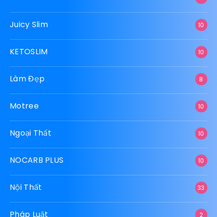
Juicy Slim
10
KETOSLIM
10
Làm Đẹp
8
Motree
10
Ngoại Thất
10
NOCARB PLUS
10
Nội Thất
33
Pháp Luật
2