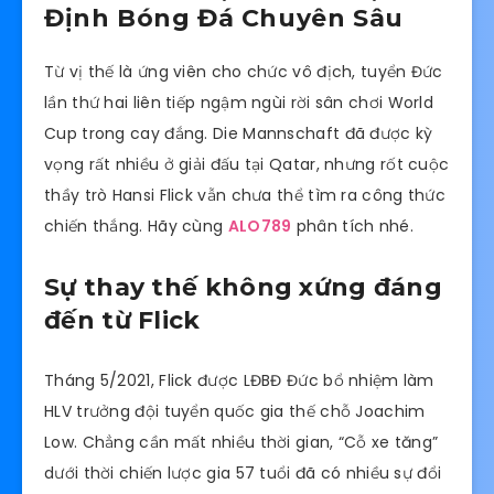
Định Bóng Đá Chuyên Sâu
Từ vị thế là ứng viên cho chức vô địch, tuyển Đức
lần thứ hai liên tiếp ngậm ngùi rời sân chơi World
Cup trong cay đắng. Die Mannschaft đã được kỳ
vọng rất nhiều ở giải đấu tại Qatar, nhưng rốt cuộc
thầy trò Hansi Flick vẫn chưa thể tìm ra công thức
chiến thắng. Hãy cùng
ALO789
phân tích nhé.
Sự thay thế không xứng đáng
đến từ Flick
Tháng 5/2021, Flick được LĐBĐ Đức bổ nhiệm làm
HLV trưởng đội tuyển quốc gia thế chỗ Joachim
Low. Chẳng cần mất nhiều thời gian, “Cỗ xe tăng”
dưới thời chiến lược gia 57 tuổi đã có nhiều sự đổi