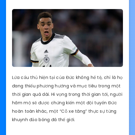
Lứa cầu thủ hiện tại của Đức không hề tệ, chỉ là họ
đang thiếu phương hướng và mục tiêu trong một
thời gian quá dài. Hi vọng trong thời gian tới, người
hâm mộ sẽ được chứng kiến một đội tuyển Đức
hoàn toàn khác, một “Cỗ xe tăng” thực sự từng
khuynh đảo bóng đá thế giới.