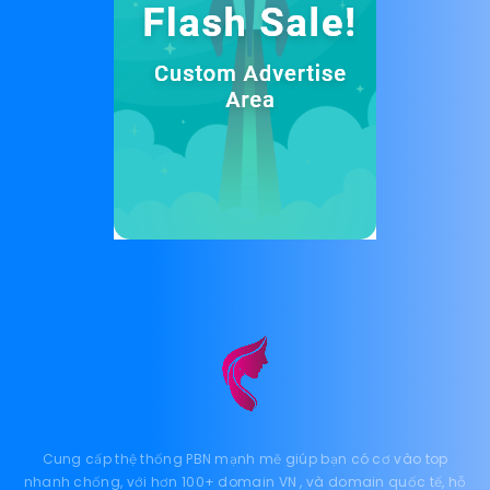
Cung cấp thệ thống PBN mạnh mẽ giúp bạn có cơ vào top
nhanh chống, với hơn 100+ domain VN , và domain quốc tế, hỗ