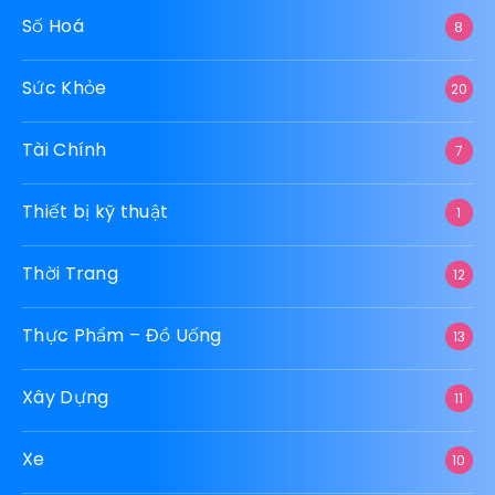
Số Hoá
8
Sức Khỏe
20
Tài Chính
7
Thiết bị kỹ thuật
1
Thời Trang
12
Thực Phẩm – Đồ Uống
13
Xây Dựng
11
Xe
10