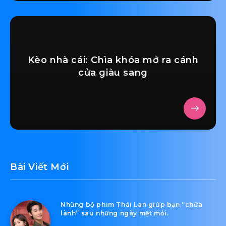
Kèo nhà cái: Chìa khóa mở ra cánh
cửa giàu sang
Bài Viết Mới
Những bộ phim Thái Lan giúp bạn “chữa
lành” sau những ngày mệt mỏi.