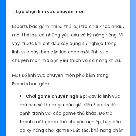
1. Lựa chọn lĩnh vực chuyên môn
Esports bao gồm nhiều thể loại trò chơi khác nhau,
mỗi thể loại có những yêu cầu và kỹ năng riêng. Vì
vậy, trước khi bắt đầu xây dựng sự nghiệp trong
lĩnh vực này, bạn cần lựa chọn một lĩnh vực
chuyên môn mà bạn yêu thích và có năng khiếu.
Một số lĩnh vực chuyên môn phổ biến trong
Esports bao gồm:
Chơi game chuyên nghiệp:
Đây là lĩnh vực
mà bạn sẽ tham gia các giải đấu Esports để
cạnh tranh với các game thủ khác. Để trở
thành một game thủ chuyên nghiệp, bạn cần
có kỹ năng chơi game xuất sắc, khả năng phản