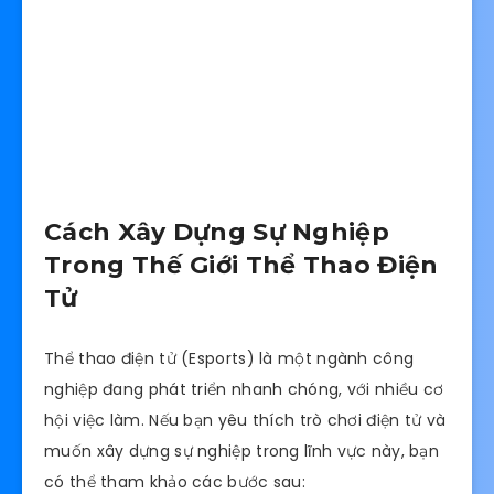
Cách Xây Dựng Sự Nghiệp
Trong Thế Giới Thể Thao Điện
Tử
Thể thao điện tử (Esports) là một ngành công
nghiệp đang phát triển nhanh chóng, với nhiều cơ
hội việc làm. Nếu bạn yêu thích trò chơi điện tử và
muốn xây dựng sự nghiệp trong lĩnh vực này, bạn
có thể tham khảo các bước sau: