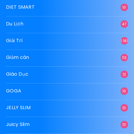
DIET SMART
10
Du Lịch
47
Giải Trí
1.161
Giảm cân
112
Giáo Dục
12
GOGA
10
JELLY SLIM
10
Juicy Slim
10