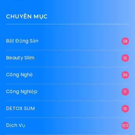
CHUYÊN MỤC
Bất Động Sản
28
Beauty Slim
10
Công Nghệ
39
Công Nghiệp
11
DETOX SLIM
10
Dịch Vụ
100