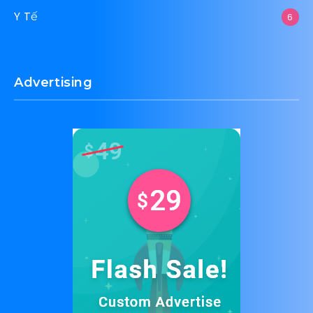
Y Tế
6
Advertising