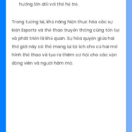
hưởng lớn đối với thế hệ trẻ.
Trong tương lai, khả năng hiện thực hóa các sự
kiện Esports và thể thao truyền thống cùng tồn tại
và phát triển là khả quan. Sự hòa quyện giữa hai
thế giới này có thể mang lại lợi ích cho cả hai mô
hình thể thao và tạo ra thêm cơ hội cho các vận
động viên và người hâm mộ.