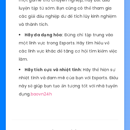
luyện tập từ sớm. Bạn cũng có thể tham gia
các giải đấu nghiệp dư để tích lũy kinh nghiệm
và thành tích.
Hãy đa dạng hóa:
Đừng chỉ tập trung vào
một lĩnh vực trong Esports. Hãy tìm hiểu về
các lĩnh vực khác để tăng cơ hội tìm kiếm việc
làm.
Hãy tích cực và nhiệt tình:
Hãy thể hiện sự
nhiệt tình và đam mê của bạn với Esports. Điều
này sẽ giúp bạn tạo ấn tượng tốt với nhà tuyển
dụng.
baovn24h