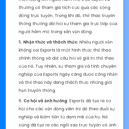
thường có tham gia tích cực qua các cộng
đồng trực tuyến. Trong khi đó, thể thao truyền
thống thường đòi hỏi sự tham gia trực tiếp của
người hâm mộ trong sân vận động.
Nhận thức và thách thức
: Nhiều người vẫn
không coi Esports là một hình thức thể thao
chính thống và đặt câu hỏi về giá trị thể thao
của nó. Tuy nhiên, sự tham gia và tính chuyên
nghiệp của Esports ngày càng được công nhận
và thể thao này đang thách thức những giới
hạn truyền thống.
Cơ hội và ảnh hưởng
: Esports đã tạo ra cơ
hội cho các vận động viên trẻ để theo đuổi sự
nghiệp và kiếm tiền từ đam mê của họ. Nó
cũng đã tạo ra các ngôi sao trực tuyến có ảnh