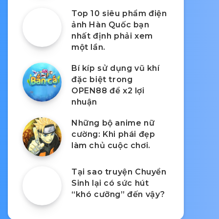
Top 10 siêu phẩm điện
ảnh Hàn Quốc bạn
nhất định phải xem
một lần.
Bí kíp sử dụng vũ khí
đặc biệt trong
OPEN88 để x2 lợi
nhuận
Những bộ anime nữ
cường: Khi phái đẹp
làm chủ cuộc chơi.
Tại sao truyện Chuyển
Sinh lại có sức hút
“khó cưỡng” đến vậy?