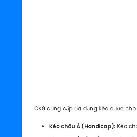
OK9 cung cấp đa dạng kèo cược cho t
Kèo châu Á (Handicap):
Kèo chấ