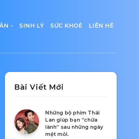
CÂN
SINH LÝ
SỨC KHOẺ
LIÊN HÊ
Bài Viết Mới
Những bộ phim Thái
Lan giúp bạn “chữa
lành” sau những ngày
mệt mỏi.