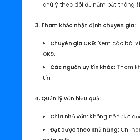
chú ý theo dõi để nắm bắt thông ti
3. Tham khảo nhận định chuyên gia:
Chuyên gia OK9:
Xem các bài vi
OK9.
Các nguồn uy tín khác:
Tham khả
tín.
4. Quản lý vốn hiệu quả:
Chia nhỏ vốn:
Không nên đặt cượ
Đặt cược theo khả năng:
Chỉ nên