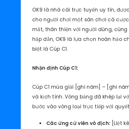
OK9 là nhà cái trực tuyến uy tín, đ
cho người chơi một sân chơi cá cược
mắt, thân thiện với người dùng, cùng
hấp dẫn, OK9 là lựa chọn hoàn hảo 
biệt là Cúp C1.
Nhận định Cúp C1:
Cúp C1 mùa giải [ghi năm] – [ghi năm
và kịch tính. Vòng bảng đã khép lại 
bước vào vòng loại trực tiếp với quyế
Các ứng cử viên vô địch:
[Liệt k