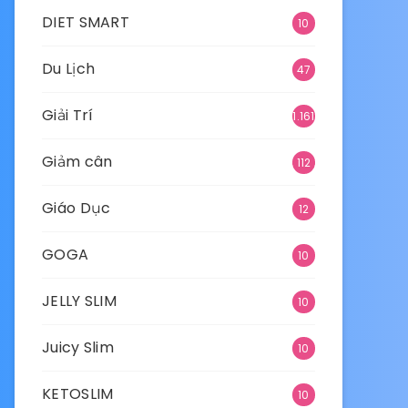
DIET SMART
10
Du Lịch
47
Giải Trí
1.161
Giảm cân
112
Giáo Dục
12
GOGA
10
JELLY SLIM
10
Juicy Slim
10
KETOSLIM
10