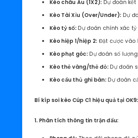
Kèo châu Âu (1X2):
Dự đoán kết 
Kèo Tài Xỉu (Over/Under):
Dự đo
Kèo tỷ số:
Dự đoán chính xác tỷ 
Kèo hiệp 1/hiệp 2:
Đặt cược vào k
Kèo phạt góc:
Dự đoán số lượng 
Kèo thẻ vàng/thẻ đỏ:
Dự đoán số
Kèo cầu thủ ghi bàn:
Dự đoán cầu
Bí kíp soi kèo Cúp C1 hiệu quả tại OK9
1. Phân tích thông tin trận đấu: