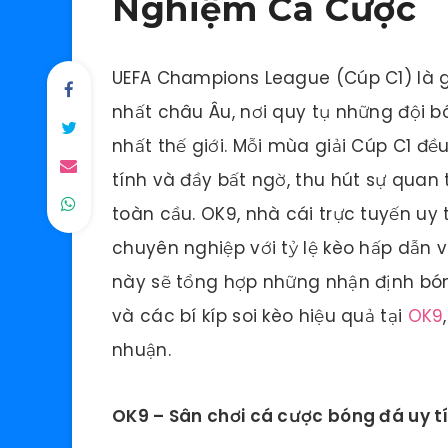
Nghiệm Cá Cược
UEFA Champions League (Cúp C1) là g
nhất châu Âu, nơi quy tụ những đội 
nhất thế giới. Mỗi mùa giải Cúp C1 đ
tính và đầy bất ngờ, thu hút sự qua
toàn cầu. OK9, nhà cái trực tuyến uy
chuyên nghiệp với tỷ lệ kèo hấp dẫn v
này sẽ tổng hợp những nhận định bón
và các bí kíp soi kèo hiệu quả tại
OK9
nhuận.
OK9 – Sân chơi cá cược bóng đá uy tí