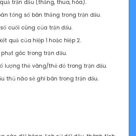
quả trận đấu (thắng, thua, hòa).
án tổng số bàn thắng trong trận đấu.
số cuối cùng của trận đấu.
ết quả của hiệp 1 hoặc hiệp 2.
phạt góc trong trận đấu.
 lượng thẻ vàng/thẻ đỏ trong trận đấu.
 thủ nào sẽ ghi bàn trong trận đấu.
: