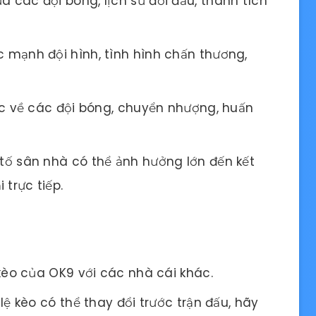
 các đội bóng, lịch sử đối đầu, thành tích
 mạnh đội hình, tình hình chấn thương,
ức về các đội bóng, chuyển nhượng, huấn
tố sân nhà có thể ảnh hưởng lớn đến kết
 trực tiếp.
kèo của OK9 với các nhà cái khác.
lệ kèo có thể thay đổi trước trận đấu, hãy