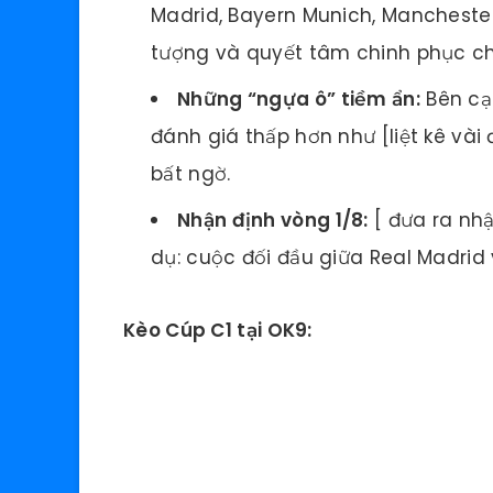
Madrid, Bayern Munich, Manchester
tượng và quyết tâm chinh phục ch
Những “ngựa ô” tiềm ẩn:
Bên cạ
đánh giá thấp hơn như [liệt kê vài
bất ngờ.
Nhận định vòng 1/8:
[ đưa ra nhậ
dụ: cuộc đối đầu giữa Real Madrid v
Kèo Cúp C1 tại OK9: