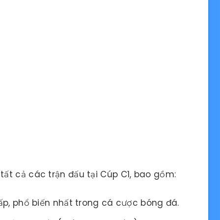
ất cả các trận đấu tại Cúp C1, bao gồm:
p, phổ biến nhất trong cá cược bóng đá.