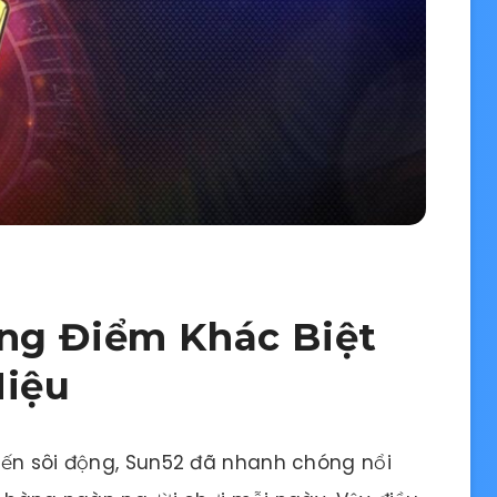
ng Điểm Khác Biệt
Hiệu
yến sôi động, Sun52 đã nhanh chóng nổi