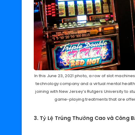
In this June 23, 2021 photo, a row of slot machines 
technology company and a virtual mental health 
joining with New Jersey’s Rutgers University to 
game-playing treatments that are offer
3. Tỷ Lệ Trúng Thưởng Cao và Công 