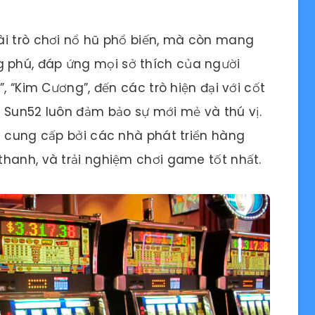
ài trò chơi nổ hũ phổ biến, mà còn mang
phú, đáp ứng mọi sở thích của người
, “Kim Cương”, đến các trò hiện đại với cốt
 Sun52 luôn đảm bảo sự mới mẻ và thú vị.
c cung cấp bởi các nhà phát triển hàng
hanh, và trải nghiệm chơi game tốt nhất.