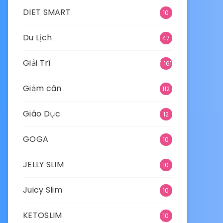
DIET SMART
10
Du Lịch
47
Giải Trí
1.161
Giảm cân
112
Giáo Dục
12
GOGA
10
JELLY SLIM
10
Juicy Slim
10
KETOSLIM
10