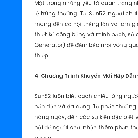
Một trong những yếu tố quan trọng nh
lệ trúng thưởng. Tại Sun52, người chơ
mang đến cơ hội thắng lớn và làm g
thiết kế công bằng và minh bạch, 
Generator) để đảm bảo mọi vòng qua
thiệp.
4. Chương Trình Khuyến Mãi Hấp Dẫn
Sun52 luôn biết cách chiều lòng ngườ
hấp dẫn và đa dạng. Từ phần thưởng
hàng ngày, đến các sự kiện đặc biệt vớ
hội để người chơi nhận thêm phần th