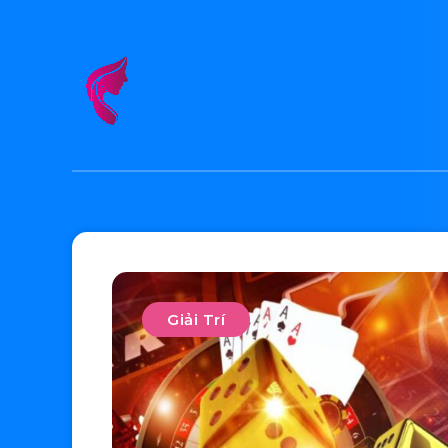
Giải Trí