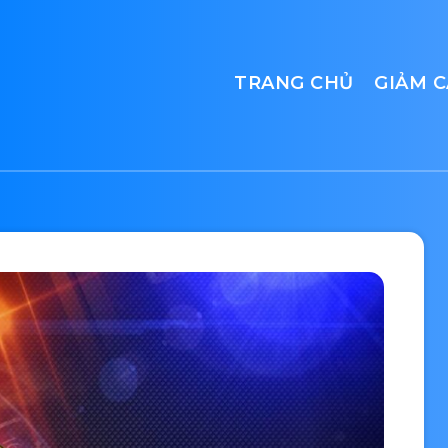
TRANG CHỦ
GIẢM 