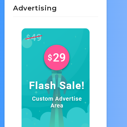
Advertising