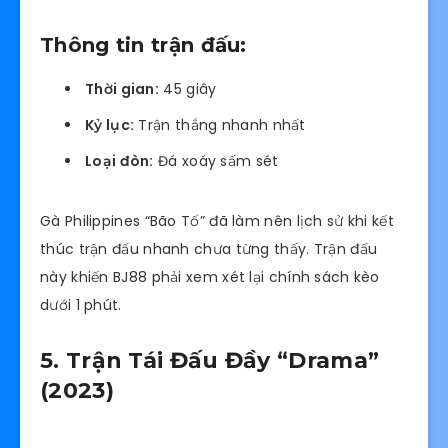
Thông tin trận đấu:
Thời gian:
45 giây
Kỷ lục:
Trận thắng nhanh nhất
Loại đòn:
Đá xoáy sấm sét
Gà Philippines “Bão Tố” đã làm nên lịch sử khi kết
thúc trận đấu nhanh chưa từng thấy. Trận đấu
này khiến BJ88 phải xem xét lại chính sách kèo
dưới 1 phút.
5. Trận Tái Đấu Đầy “Drama”
(2023)