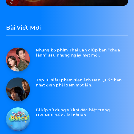
Bài Viết Mới
Những bộ phim Thái Lan giúp bạn “chữa
lành” sau những ngày mệt mỏi.
Top 10 siêu phẩm điện ảnh Hàn Quốc bạn
nhất định phải xem một lần.
Bí kíp sử dụng vũ khí đặc biệt trong
OPEN88 để x2 lợi nhuận