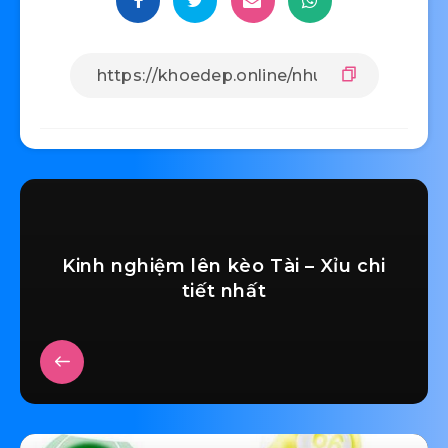
Kinh nghiệm lên kèo Tài – Xỉu chi
tiết nhất