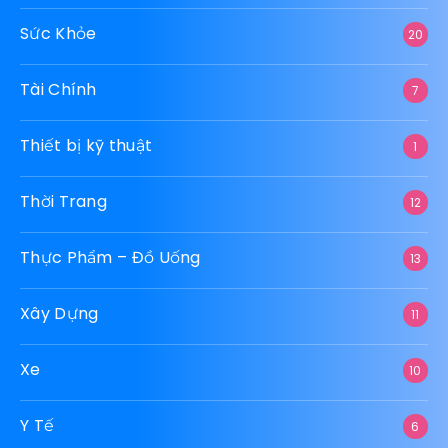
Sức Khỏe
20
Tài Chính
7
Thiết bị kỹ thuật
1
Thời Trang
12
Thực Phẩm – Đồ Uống
13
Xây Dựng
11
Xe
10
Y Tế
6