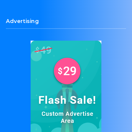
Advertising