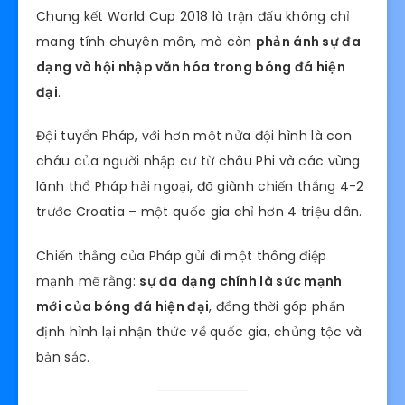
Chung kết World Cup 2018 là trận đấu không chỉ
mang tính chuyên môn, mà còn
phản ánh sự đa
dạng và hội nhập văn hóa trong bóng đá hiện
đại
.
Đội tuyển Pháp, với hơn một nửa đội hình là con
cháu của người nhập cư từ châu Phi và các vùng
lãnh thổ Pháp hải ngoại, đã giành chiến thắng 4-2
trước Croatia – một quốc gia chỉ hơn 4 triệu dân.
Chiến thắng của Pháp gửi đi một thông điệp
mạnh mẽ rằng:
sự đa dạng chính là sức mạnh
mới của bóng đá hiện đại
, đồng thời góp phần
định hình lại nhận thức về quốc gia, chủng tộc và
bản sắc.