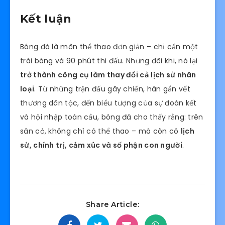
Kết luận
Bóng đá là môn thể thao đơn giản – chỉ cần một
trái bóng và 90 phút thi đấu. Nhưng đôi khi, nó lại
trở thành công cụ làm thay đổi cả lịch sử nhân
loại
. Từ những trận đấu gây chiến, hàn gắn vết
thương dân tộc, đến biểu tượng của sự đoàn kết
và hội nhập toàn cầu, bóng đá cho thấy rằng: trên
sân cỏ, không chỉ có thể thao – mà còn có
lịch
sử, chính trị, cảm xúc và số phận con người
.
Share Article: