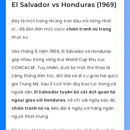
El Salvador vs Honduras (1969)
Đây là một trong những trận đấu nổi tiếng nhất
vì… đã dẫn đến một cuộc
chiến tranh vũ trang
thực sự.
Vào tháng 6 năm 1969, El Salvador và Honduras
gặp nhau trong vòng loại World Cup khu vực
CONCACAF. Tuy nhiên, dưới bề mặt thể thao là
căng thẳng dân tộc, đất đai và di cư giữa hai quốc
gia Trung Mỹ. Sau 3 lượt trận đầy bạo lực trong và
ngoài sân,
El Salvador tuyên bố cắt đứt quan hệ
ngoại giao với Honduras
, và chỉ vài ngày sau đó,
chiến tranh nổ ra
, kéo dài 4 ngày với hàng ngàn
người thiệt mạng.