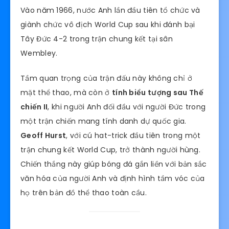
Vào năm 1966, nước Anh lần đầu tiên tổ chức và
giành chức vô địch World Cup sau khi đánh bại
Tây Đức 4-2 trong trận chung kết tại sân
Wembley.
Tầm quan trọng của trận đấu này không chỉ ở
mặt thể thao, mà còn ở
tính biểu tượng sau Thế
chiến II
, khi người Anh đối đầu với người Đức trong
một trận chiến mang tính danh dự quốc gia.
Geoff Hurst
, với cú hat-trick đầu tiên trong một
trận chung kết World Cup, trở thành người hùng.
Chiến thắng này giúp bóng đá gắn liền với bản sắc
văn hóa của người Anh và định hình tầm vóc của
họ trên bản đồ thể thao toàn cầu.