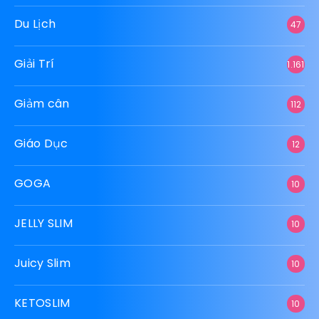
Du Lịch
47
Giải Trí
1.161
Giảm cân
112
Giáo Dục
12
GOGA
10
JELLY SLIM
10
Juicy Slim
10
KETOSLIM
10