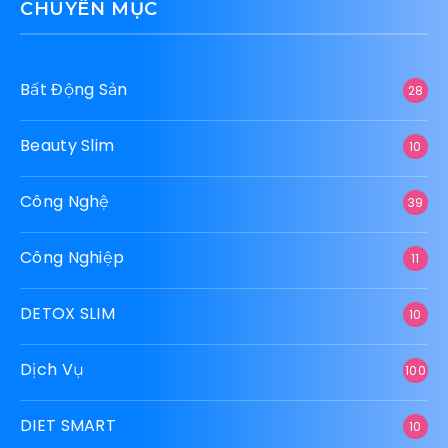
CHUYÊN MỤC
Bất Động Sản
28
Beauty Slim
10
Công Nghệ
39
Công Nghiệp
11
DETOX SLIM
10
Dịch Vụ
100
DIET SMART
10