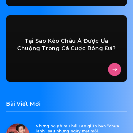
Tại Sao Kèo Châu Á Được Ưa
Chuộng Trong Cá Cược Bóng Đá?
Bài Viết Mới
Những bộ phim Thái Lan giúp bạn “chữa
lành” sau những ngày mệt mỏi.