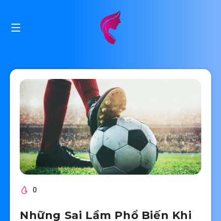
0
Những Sai Lầm Phổ Biến Khi