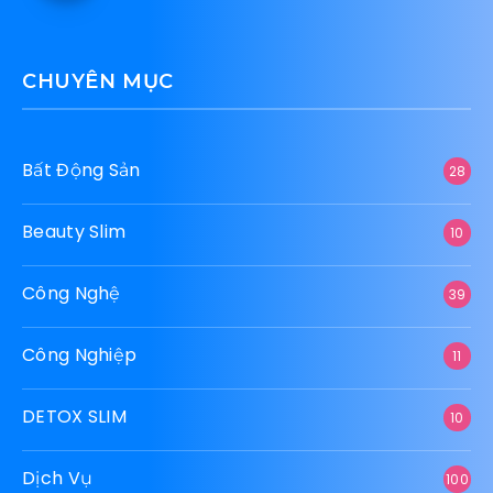
CHUYÊN MỤC
Bất Động Sản
28
Beauty Slim
10
Công Nghệ
39
Công Nghiệp
11
DETOX SLIM
10
Dịch Vụ
100