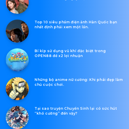
Top 10 siêu phẩm điện ảnh Hàn Quốc bạn
nhất định phải xem một lần.
Bí kíp sử dụng vũ khí đặc biệt trong
OPEN88 để x2 lợi nhuận
Những bộ anime nữ cường: Khi phái đẹp làm
chủ cuộc chơi.
Tại sao truyện Chuyển Sinh lại có sức hút
“khó cưỡng” đến vậy?