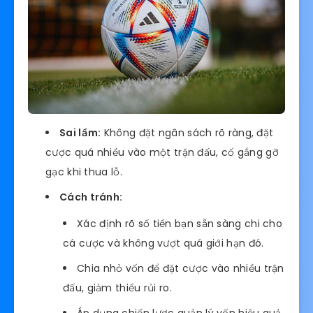
Sai lầm:
Không đặt ngân sách rõ ràng, đặt
cược quá nhiều vào một trận đấu, cố gắng gỡ
gạc khi thua lỗ.
Cách tránh:
Xác định rõ số tiền bạn sẵn sàng chi cho
cá cược và không vượt quá giới hạn đó.
Chia nhỏ vốn để đặt cược vào nhiều trận
đấu, giảm thiểu rủi ro.
Áp dụng chiến lược quản lý vốn hiệu quả