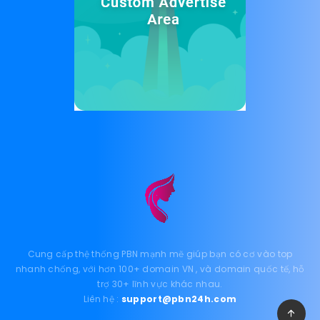
Cung cấp thệ thống PBN mạnh mẽ giúp bạn có cơ vào top
nhanh chống, với hơn 100+ domain VN , và domain quốc tế, hỗ
trợ 30+ lĩnh vực khác nhau.
Liên hệ :
support@pbn24h.com