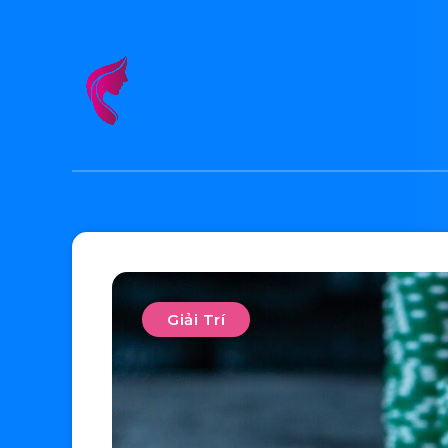
Giải Trí