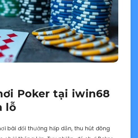
hơi Poker tại iwin68
 lỗ
hơi bài đổi thưởng hấp dẫn, thu hút đông