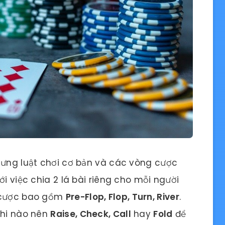
hưng luật chơi cơ bản và các vòng cược
ới việc chia 2 lá bài riêng cho mỗi người
g cược bao gồm
Pre-Flop, Flop, Turn, River
.
khi nào nên
Raise, Check, Call
hay
Fold
để