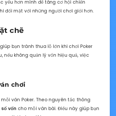
ặc yếu hơn mình để tăng cơ hội chiến
hi đối mặt với những người chơi giỏi hơn.
hặt chẽ
giúp bạn tránh thua lỗ lớn khi chơi Poker
u, nếu không quản lý vốn hiệu quả, việc
ván chơi
o mỗi ván Poker. Theo nguyên tắc thông
 số vốn
cho mỗi ván bài. Điều này giúp bạn