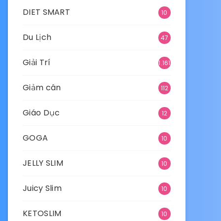
DIET SMART
10
Du Lịch
47
Giải Trí
1.161
Giảm cân
112
Giáo Dục
12
GOGA
10
JELLY SLIM
10
Juicy Slim
10
KETOSLIM
10