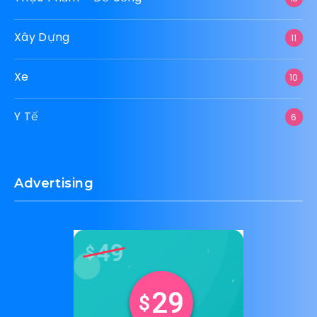
Xây Dựng
11
Xe
10
Y Tế
6
Advertising