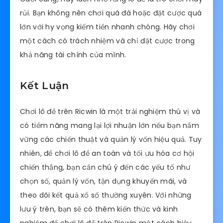
rủi. Bạn không nên chơi quá đà hoặc đặt cược quá
lớn với hy vọng kiếm tiền nhanh chóng. Hãy chơi
một cách có trách nhiệm và chỉ đặt cược trong
khả năng tài chính của mình.
Kết Luận
Chơi lô đề trên Ricwin là một trải nghiệm thú vị và
có tiềm năng mang lại lợi nhuận lớn nếu bạn nắm
vững các chiến thuật và quản lý vốn hiệu quả. Tuy
nhiên, để chơi lô đề an toàn và tối ưu hóa cơ hội
chiến thắng, bạn cần chú ý đến các yếu tố như
chọn số, quản lý vốn, tận dụng khuyến mãi, và
theo dõi kết quả xổ số thường xuyên. Với những
lưu ý trên, bạn sẽ có thêm kiến thức và kinh
nghiệm để chơi lô đề trên Ricwin một cách hiệu