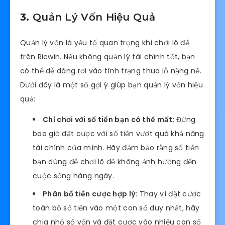
3.
Quản Lý Vốn Hiệu Quả
Quản lý vốn là yếu tố quan trọng khi chơi lô đề
trên Ricwin. Nếu không quản lý tài chính tốt, bạn
có thể dễ dàng rơi vào tình trạng thua lỗ nặng nề.
Dưới đây là một số gợi ý giúp bạn quản lý vốn hiệu
quả:
Chỉ chơi với số tiền bạn có thể mất
: Đừng
bao giờ đặt cược với số tiền vượt quá khả năng
tài chính của mình. Hãy đảm bảo rằng số tiền
bạn dùng để chơi lô đề không ảnh hưởng đến
cuộc sống hàng ngày.
Phân bổ tiền cược hợp lý
: Thay vì đặt cược
toàn bộ số tiền vào một con số duy nhất, hãy
chia nhỏ số vốn và đặt cược vào nhiều con số