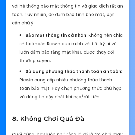
với hệ thống bảo mật thông tin và giao dịch rất an
toàn. Tuy nhiên, để đảm bảo tính bảo mật, bạn
cần chú ý:
Bảo mật thông tin cá nhân
: Không nên chia
sẻ tài khoản Ricwin của mình với bất kỳ ai và
luôn đảm bảo rằng mật khẩu được thay đổi
thường xuyên.
Sử dụng phương thức thanh toán an toàn
:
Ricwin cung cấp nhiều phương thức thanh
toán bảo mật. Hãy chọn phương thức phù hợp
và đáng tin cậy nhất khi nạp/rút tiền.
8.
Không Chơi Quá Đà
Cuối cùng, hãy luôn nhớ rằng lô đề là trò chơi may