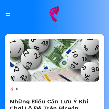
0
Những Điều Cần Lưu Ý Khi
Chơi Lô Đề Trên Ricwin