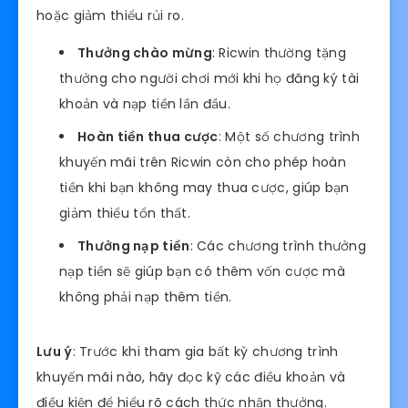
hoặc giảm thiểu rủi ro.
Thưởng chào mừng
: Ricwin thường tặng
thưởng cho người chơi mới khi họ đăng ký tài
khoản và nạp tiền lần đầu.
Hoàn tiền thua cược
: Một số chương trình
khuyến mãi trên Ricwin còn cho phép hoàn
tiền khi bạn không may thua cược, giúp bạn
giảm thiểu tổn thất.
Thưởng nạp tiền
: Các chương trình thưởng
nạp tiền sẽ giúp bạn có thêm vốn cược mà
không phải nạp thêm tiền.
Lưu ý
: Trước khi tham gia bất kỳ chương trình
khuyến mãi nào, hãy đọc kỹ các điều khoản và
điều kiện để hiểu rõ cách thức nhận thưởng.