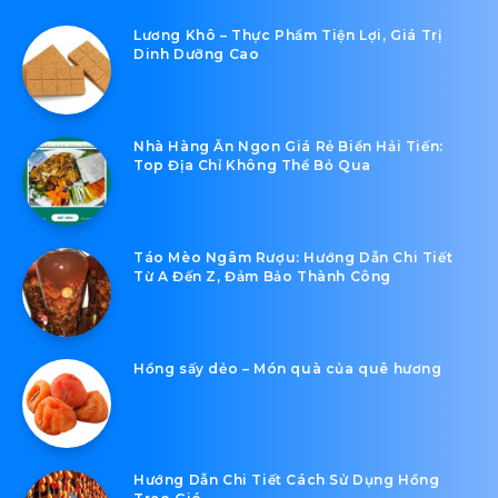
Lương Khô – Thực Phẩm Tiện Lợi, Giá Trị
Dinh Dưỡng Cao
Nhà Hàng Ăn Ngon Giá Rẻ Biển Hải Tiến:
Top Địa Chỉ Không Thể Bỏ Qua
Táo Mèo Ngâm Rượu: Hướng Dẫn Chi Tiết
Từ A Đến Z, Đảm Bảo Thành Công
Hồng sấy dẻo – Món quà của quê hương
Hướng Dẫn Chi Tiết Cách Sử Dụng Hồng