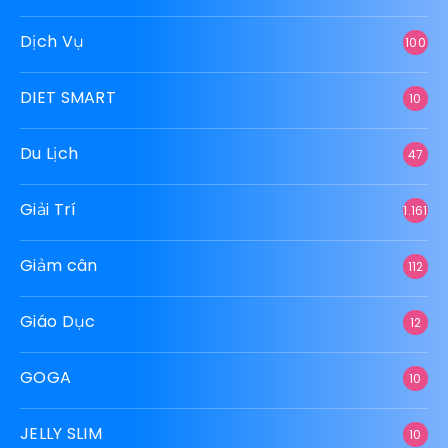
Dịch Vụ
100
DIET SMART
10
Du Lịch
47
Giải Trí
1.161
Giảm cân
112
Giáo Dục
12
GOGA
10
JELLY SLIM
10