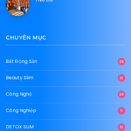
Treo Gió
CHUYÊN MỤC
Bất Động Sản
28
Beauty Slim
10
Công Nghệ
39
Công Nghiệp
11
DETOX SLIM
10