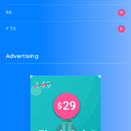
Xe
10
Y Tế
6
Advertising