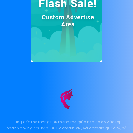
Cung cấp thệ thống PBN mạnh mẽ giúp bạn có cơ vào top
nhanh chống, với hơn 100+ domain VN , và domain quốc tế, hỗ