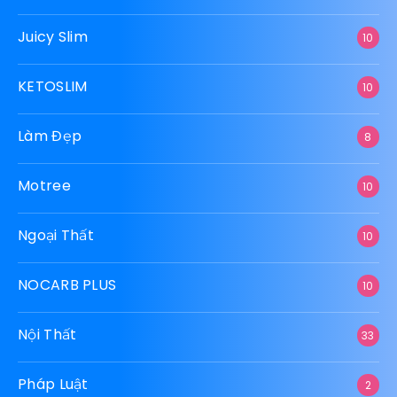
Juicy Slim
10
KETOSLIM
10
Làm Đẹp
8
Motree
10
Ngoại Thất
10
NOCARB PLUS
10
Nội Thất
33
Pháp Luật
2