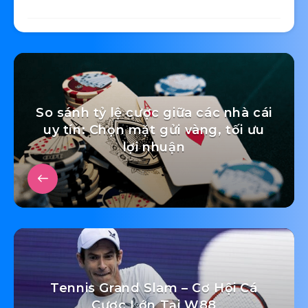
So sánh tỷ lệ cược giữa các nhà cái
uy tín: Chọn mặt gửi vàng, tối ưu
lợi nhuận
Tennis Grand Slam – Cơ Hội Cá
Cược Lớn Tại W88