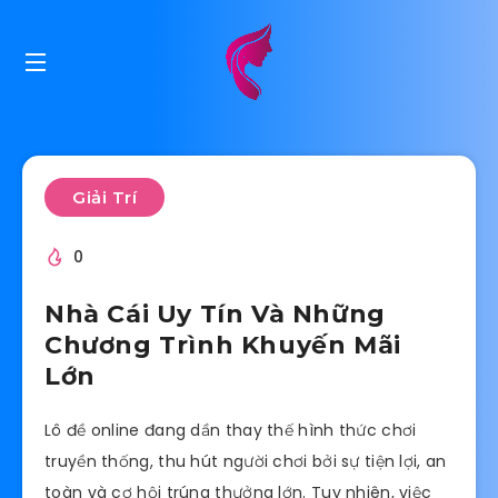
Giải Trí
0
Nhà Cái Uy Tín Và Những
Chương Trình Khuyến Mãi
Lớn
Lô đề online đang dần thay thế hình thức chơi
truyền thống, thu hút người chơi bởi sự tiện lợi, an
toàn và cơ hội trúng thưởng lớn. Tuy nhiên, việc