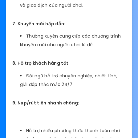
và giao dịch của người chơi.
7. Khuyến mãi hấp dẫn:
Thường xuyên cung cấp các chương trình
khuyến mãi cho người chơi lô đề.
8. Hỗ trợ khách hàng tốt:
Đội ngũ hỗ trợ chuyên nghiệp, nhiệt tình,
giải đáp thắc mắc 24/7.
9. Nạp/rút tiền nhanh chóng:
Hỗ trợ nhiều phương thức thanh toán như