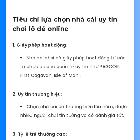
Tiêu chí lựa chọn nhà cái uy tín
chơi lô đề online
1. Giấy phép hoạt động:
Nhà cái phải có giấy phép hoạt động từ các
tổ chức cờ bạc quốc tế uy tín như PAGCOR,
First Cagayan, Isle of Man…
2. Uy tín thương hiệu:
Chọn nhà cái có thương hiệu lâu năm, được
nhiều người chơi tin tưởng và có đánh giá tốt.
3. Tỷ lệ trả thưởng cao: