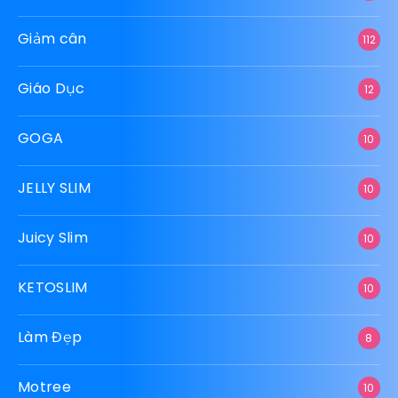
Giảm cân
112
Giáo Dục
12
GOGA
10
JELLY SLIM
10
Juicy Slim
10
KETOSLIM
10
Làm Đẹp
8
Motree
10