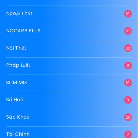
Ngoại Thất
10
NOCARB PLUS
10
Nội Thất
33
Pháp Luật
2
SLIM MIX
10
Số Hoá
8
Sức Khỏe
20
Tài Chính
7