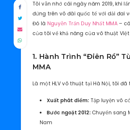
Tôi vẫn nhớ cái ngày năm 2019, khi lầ
đứng trên võ đài quốc tế với dải đa
Đó là
Nguyễn Trần Duy Nhất MMA
– cá
của tôi về khả năng của võ thuật Việ
1. Hành Trình “Điên Rồ” 
MMA
Là một HLV võ thuật tại Hà Nội, tôi đã
Xuất phát điểm:
Tập luyện võ cổ
Bước ngoặt 2012:
Chuyển sang M
Nam