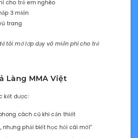
hí cho trẻ em nghèo
hắp 3 miền
vũ trang
ể tôi mở lớp dạy võ miễn phí cho trẻ
Cả Làng MMA Việt
c kết được:
phong cách cũ khi cần thiết
, nhưng phải biết học hỏi cái mới”