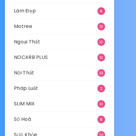
Làm Đẹp
8
Motree
10
Ngoại Thất
10
NOCARB PLUS
10
Nội Thất
33
Pháp Luật
2
SLIM MIX
10
Số Hoá
8
Sức Khỏe
20