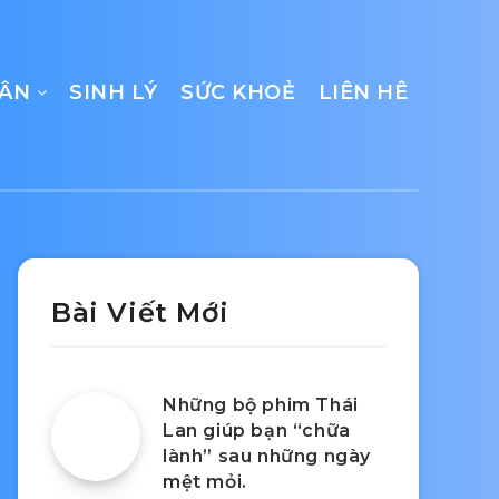
CÂN
SINH LÝ
SỨC KHOẺ
LIÊN HÊ
Bài Viết Mới
Những bộ phim Thái
Lan giúp bạn “chữa
lành” sau những ngày
mệt mỏi.