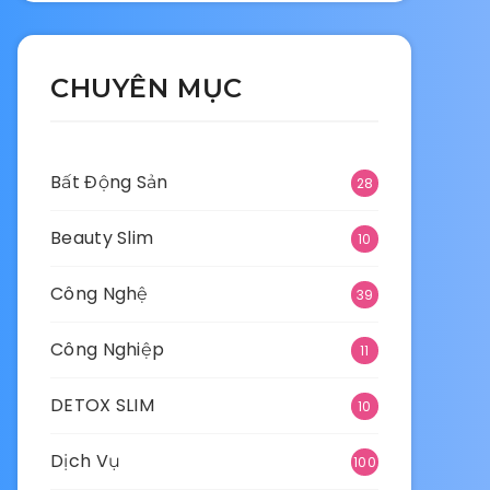
CHUYÊN MỤC
Bất Động Sản
28
Beauty Slim
10
Công Nghệ
39
Công Nghiệp
11
DETOX SLIM
10
Dịch Vụ
100