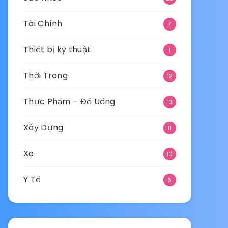
Tài Chính
7
Thiết bị kỹ thuật
1
Thời Trang
12
Thực Phẩm – Đồ Uống
13
Xây Dựng
11
Xe
10
Y Tế
6