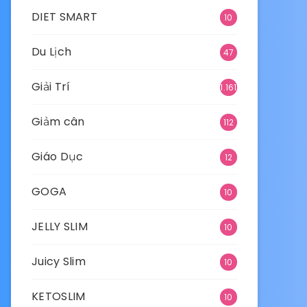
DIET SMART
10
Du Lịch
47
Giải Trí
1.161
Giảm cân
112
Giáo Dục
12
GOGA
10
JELLY SLIM
10
Juicy Slim
10
KETOSLIM
10