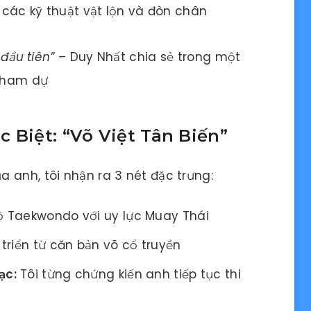
 các kỹ thuật vật lộn và đòn chân
 đầu tiên”
– Duy Nhất chia sẻ trong một
 tham dự
 Biệt: “Võ Việt Tân Biến”
 anh, tôi nhận ra 3 nét đặc trưng:
ộ Taekwondo với uy lực Muay Thái
triển từ căn bản võ cổ truyền
ạc:
Tôi từng chứng kiến anh tiếp tục thi