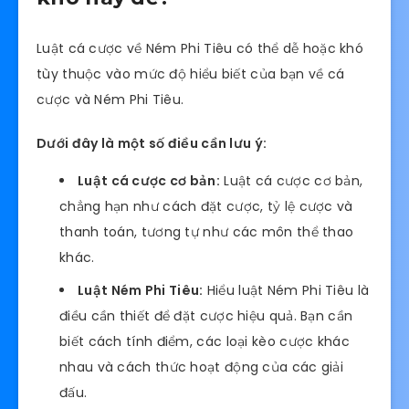
Luật cá cược về Ném Phi Tiêu có thể dễ hoặc khó
tùy thuộc vào mức độ hiểu biết của bạn về cá
cược và Ném Phi Tiêu.
Dưới đây là một số điều cần lưu ý:
Luật cá cược cơ bản:
Luật cá cược cơ bản,
chẳng hạn như cách đặt cược, tỷ lệ cược và
thanh toán, tương tự như các môn thể thao
khác.
Luật Ném Phi Tiêu:
Hiểu luật Ném Phi Tiêu là
điều cần thiết để đặt cược hiệu quả. Bạn cần
biết cách tính điểm, các loại kèo cược khác
nhau và cách thức hoạt động của các giải
đấu.