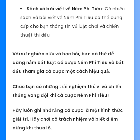
Sách và bài viết về Ném Phi Tiêu:
Có nhiều
sách và bài viết về Ném Phi Tiêu có thể cung
cấp cho bạn thông tin về luật chơi và chiến
thuật thi đấu.
Với sự nghiên cứu và học hỏi, bạn có thể dễ
dàng nắm bắt luật cá cược Ném Phi Tiêu và bắt
đầu tham gia cá cược một cách hiệu quả.
Chúc bạn có những trải nghiệm thú vị và chiến
thắng vang dội khi cá cược Ném Phi Tiêu!
Hãy luôn ghi nhớ rằng cá cược là một hình thức
giải trí. Hãy chơi có trách nhiệm và biết điểm
dừng khi thua lỗ.