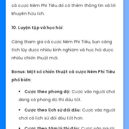
cá cược Ném Phi Tiêu để có thêm thông tin và lời
khuyên hữu ích.
10. Luyện tập và học hỏi:
Càng tham gia cá cược Ném Phi Tiêu, bạn càng
tích lũy được nhiều kinh nghiệm và học hỏi được
nhiều chiến thuật mới.
Bonus: Một số chiến thuật cá cược Ném Phi Tiêu
phổ biến:
Cược theo phong độ:
Cược vào người chơi
đang có phong độ thi đấu tốt.
Cược theo lịch sử đối đầu:
Cược vào người
chơi có lịch sử đối đầu tốt hơn.
Cược theo tâm lý thi đấu:
Cược vào người