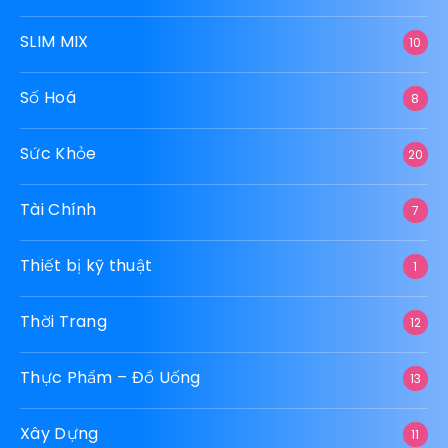
SLIM MIX
10
Số Hoá
8
Sức Khỏe
20
Tài Chính
7
Thiết bị kỹ thuật
1
Thời Trang
12
Thực Phẩm – Đồ Uống
13
Xây Dựng
11