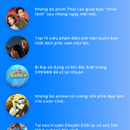
Những bộ phim Thái Lan giúp bạn “chữa
lành” sau những ngày mệt mỏi.
Top 10 siêu phẩm điện ảnh Hàn Quốc bạn
nhất định phải xem một lần.
Bí kíp sử dụng vũ khí đặc biệt trong
OPEN88 để x2 lợi nhuận
Những bộ anime nữ cường: Khi phái đẹp làm
chủ cuộc chơi.
Tại sao truyện Chuyển Sinh lại có sức hút