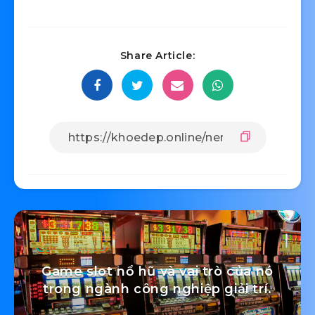
Share Article:
Game slot nổ hũ và vai trò của nó
trong ngành công nghiệp giải trí.