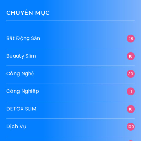
Bí kíp sử dụng vũ khí đặc biệt trong
OPEN88 để x2 lợi nhuận
Những bộ anime nữ cường: Khi phái đẹp làm
chủ cuộc chơi.
Tại sao truyện Chuyển Sinh lại có sức hút
“khó cưỡng” đến vậy?
CHUYÊN MỤC