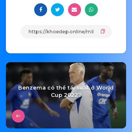
“buông thả” của các bạn trẻ và Mildang sẽ không
làm bạn thất vọng.
Tuổi trẻ thì phải “sống hết mình”, và đây chính là
nơi khiến các bạn trẻ thể hiện lối sống đầy nhiệt
huyết đó. Vậy thì còn chần chừ gì mà không mau
đến với Mildang ngay thôi. Chọn địa điểm chill-
tìm ngay Mildang!!!
Share Article: