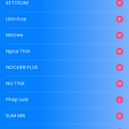
Giải Trí
1.161
Giảm cân
112
Giáo Dục
12
GOGA
10
JELLY SLIM
10
Juicy Slim
10
KETOSLIM
10
Làm Đẹp
8