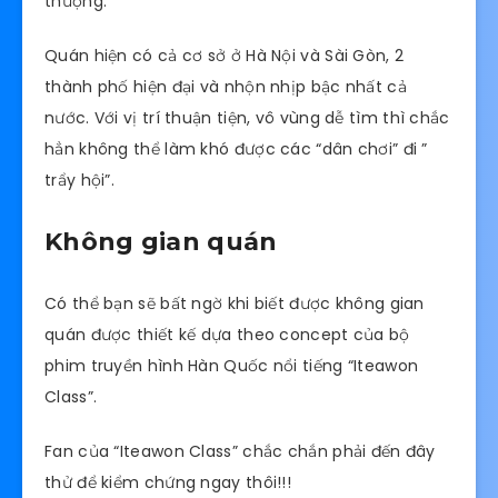
thượng.
Quán hiện có cả cơ sở ở Hà Nội và Sài Gòn, 2
thành phố hiện đại và nhộn nhịp bậc nhất cả
nước. Với vị trí thuận tiện, vô vùng dễ tìm thì chắc
hẳn không thể làm khó được các “dân chơi” đi ”
trẩy hội”.
Không gian quán
Có thể bạn sẽ bất ngờ khi biết được không gian
quán được thiết kế dựa theo concept của bộ
phim truyền hình Hàn Quốc nổi tiếng “Iteawon
Class”.
Fan của “Iteawon Class” chắc chắn phải đến đây
thử để kiểm chứng ngay thôi!!!