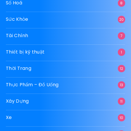
Motree
10
Ngoại Thất
10
NOCARB PLUS
10
Nội Thất
33
Pháp Luật
2
SLIM MIX
10
Số Hoá
8
Sức Khỏe
20