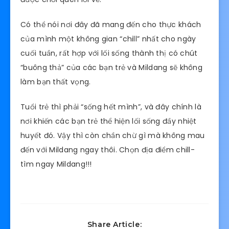
Chương trình
Chưa dừng lại ở đó, Milldang còn có rất nhiều
chương trình ưu đãi hấp dẫn và các đêm nhạc vô
cùng đặc sắc khác. Mỗi tuần quán lại cập nhật
những chương trình mới để các “mildanggang”
được chơi quên lối về.
Có thể nói nơi đây đã mang đến cho thực khách
của mình một không gian “chill” nhất cho ngày
cuối tuần, rất hợp với lối sống thành thị có chút