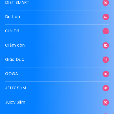
Bất Động Sản
28
Beauty Slim
10
Công Nghệ
39
Công Nghiệp
11
DETOX SLIM
10
Dịch Vụ
100
DIET SMART
10
Du Lịch
47