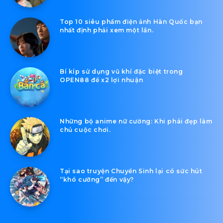
titok sang MP4 chưa???
Bài Viết Mới
Những bộ phim Thái Lan giúp bạn “chữa
lành” sau những ngày mệt mỏi.
Top 10 siêu phẩm điện ảnh Hàn Quốc bạn
nhất định phải xem một lần.