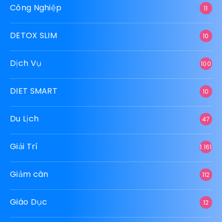
Bất Động Sản
28
Beauty Slim
10
Công Nghệ
39
Công Nghiệp
11
DETOX SLIM
10
Dịch Vụ
100
DIET SMART
10
Du Lịch
47