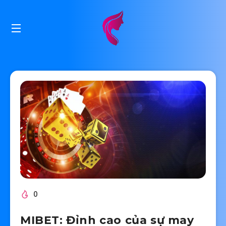
0
MIBET: Đỉnh cao của sự may