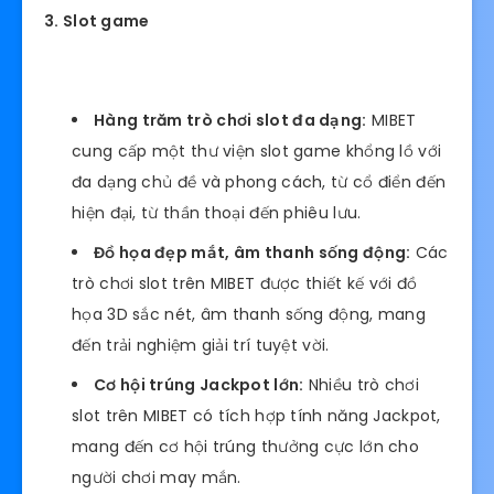
3. Slot game
Hàng trăm trò chơi slot đa dạng:
MIBET
cung cấp một thư viện slot game khổng lồ với
đa dạng chủ đề và phong cách, từ cổ điển đến
hiện đại, từ thần thoại đến phiêu lưu.
Đồ họa đẹp mắt, âm thanh sống động:
Các
trò chơi slot trên MIBET được thiết kế với đồ