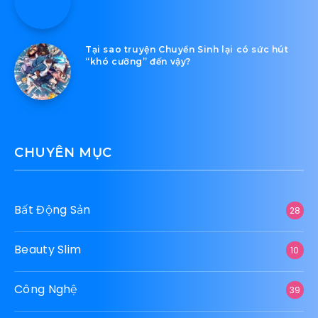
Bí kíp sử dụng vũ khí đặc biệt trong
OPEN88 để x2 lợi nhuận
Những bộ anime nữ cường: Khi phái đẹp làm
chủ cuộc chơi.
Tại sao truyện Chuyển Sinh lại có sức hút
“khó cưỡng” đến vậy?
CHUYÊN MỤC