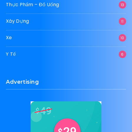
Tài Chính
7
Thiết bị kỹ thuật
1
Thời Trang
12
Thực Phẩm – Đồ Uống
13
Xây Dựng
11
Xe
10
Y Tế
6