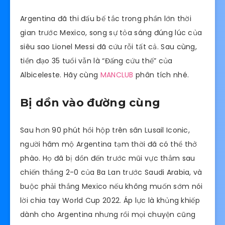
Argentina đã thi đấu bế tắc trong phần lớn thời
gian trước Mexico, song sự tỏa sáng đúng lúc của
siêu sao Lionel Messi đã cứu rỗi tất cả. Sau cùng,
tiền đạo 35 tuổi vẫn là “Đấng cứu thế” của
Albiceleste. Hãy cùng
MANCLUB
phân tích nhé.
Bị dồn vào đường cùng
Sau hơn 90 phút hồi hộp trên sân Lusail Iconic,
người hâm mộ Argentina tạm thời đã có thể thở
phào. Họ đã bị dồn đến trước mũi vực thẳm sau
chiến thắng 2-0 của Ba Lan trước Saudi Arabia, và
buộc phải thắng Mexico nếu không muốn sớm nói
lời chia tay World Cup 2022. Áp lực là khủng khiếp
dành cho Argentina nhưng rồi mọi chuyện cũng