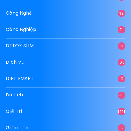
Công Nghệ
39
Công Nghiệp
11
DETOX SLIM
10
Dịch Vụ
100
DIET SMART
10
Du Lịch
47
Giải Trí
1.161
Giảm cân
112