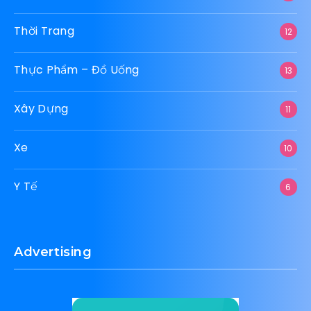
Thời Trang
12
Thực Phẩm – Đồ Uống
13
Xây Dựng
11
Xe
10
Y Tế
6
Advertising