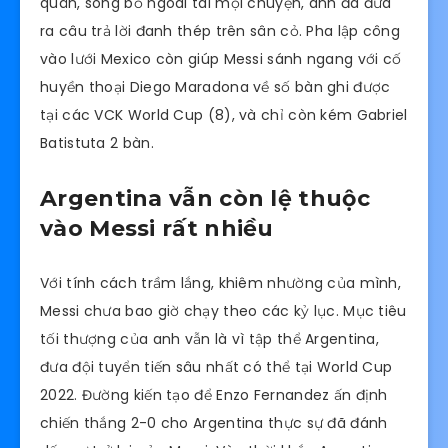
quân, song bỏ ngoài tai mọi chuyện, anh đã đưa
ra câu trả lời đanh thép trên sân cỏ. Pha lập công
vào lưới Mexico còn giúp Messi sánh ngang với cố
huyền thoại Diego Maradona về số bàn ghi được
tại các VCK World Cup (8), và chỉ còn kém Gabriel
Batistuta 2 bàn.
Argentina vẫn còn lệ thuộc
vào Messi rất nhiều
Với tính cách trầm lắng, khiêm nhường của mình,
Messi chưa bao giờ chạy theo các kỷ lục. Mục tiêu
tối thượng của anh vẫn là vì tập thể Argentina,
đưa đội tuyển tiến sâu nhất có thể tại World Cup
2022. Đường kiến tạo để Enzo Fernandez ấn định
chiến thắng 2-0 cho Argentina thực sự đã đánh