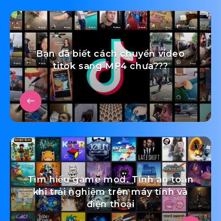
Bạn đã biết cách chuyển video
titok sang MP4 chưa???
Tìm hiểu game mod. Tính an toàn
khi trải nghiệm trên máy tính và
điện thoại