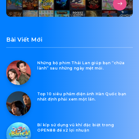
Bài Viết Mới
Những bộ phim Thái Lan giúp bạn “chữa
lành” sau những ngày mệt mỏi.
Top 10 siêu phẩm điện ảnh Hàn Quốc bạn
nhất định phải xem một lần.
Bí kíp sử dụng vũ khí đặc biệt trong
OPEN88 để x2 lợi nhuận