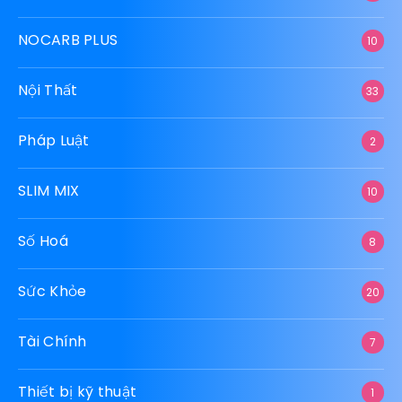
NOCARB PLUS
10
Nội Thất
33
Pháp Luật
2
SLIM MIX
10
Số Hoá
8
Sức Khỏe
20
Tài Chính
7
Thiết bị kỹ thuật
1