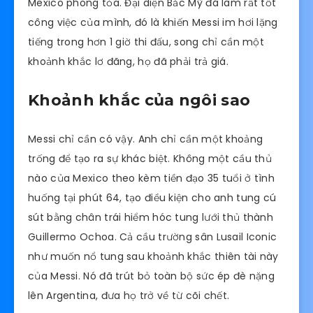
Mexico phong tỏa. Đại diện Bắc Mỹ đã làm rất tốt
công việc của mình, đó là khiến Messi im hơi lặng
tiếng trong hơn 1 giờ thi đấu, song chỉ cần một
khoảnh khắc lơ đãng, họ đã phải trả giá.
Khoảnh khắc của ngôi sao
Messi chỉ cần có vậy. Anh chỉ cần một khoảng
trống để tạo ra sự khác biệt. Không một cầu thủ
nào của Mexico theo kèm tiền đạo 35 tuổi ở tình
huống tại phút 64, tạo điều kiện cho anh tung cú
sút bằng chân trái hiểm hóc tung lưới thủ thành
Guillermo Ochoa. Cả cầu trường sân Lusail Iconic
như muốn nổ tung sau khoảnh khắc thiên tài này
của Messi. Nó đã trút bỏ toàn bộ sức ép đè nặng
lên Argentina, đưa họ trở về từ cõi chết.