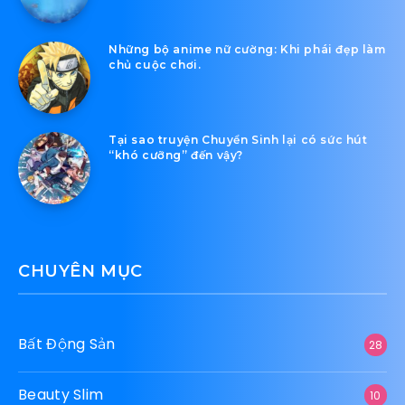
Những bộ anime nữ cường: Khi phái đẹp làm
chủ cuộc chơi.
Tại sao truyện Chuyển Sinh lại có sức hút
“khó cưỡng” đến vậy?
CHUYÊN MỤC
Bất Động Sản
28
Beauty Slim
10