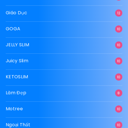
Giáo Dục
12
GOGA
10
JELLY SLIM
10
Juicy Slim
10
KETOSLIM
10
Làm Đẹp
8
Motree
10
Ngoại Thất
10