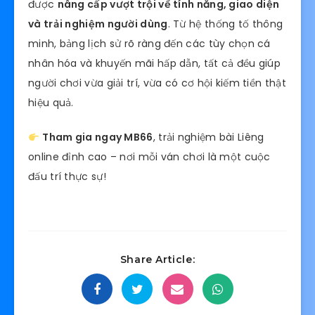
được
nâng cấp vượt trội về tính năng, giao diện
và trải nghiệm người dùng
. Từ hệ thống tố thông
minh, bảng lịch sử rõ ràng đến các tùy chọn cá
nhân hóa và khuyến mãi hấp dẫn, tất cả đều giúp
người chơi vừa giải trí, vừa có cơ hội kiếm tiền thật
hiệu quả.
Tham gia ngay MB66
, trải nghiệm bài Liêng
online đỉnh cao – nơi mỗi ván chơi là một cuộc
đấu trí thực sự!
Share Article: