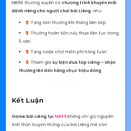
MB66 thường xuyên có
chương trình khuyến mãi
dành riêng cho người chơi bài Liêng
, như:
Tặng tiền thưởng khi thắng liên tiếp
Thưởng hoàn tiền nếu thua liên tục trong
5 ván
Tặng code chơi miễn phí hằng tuần
Tham gia
sự kiện đua top Liêng – nhận
thưởng lên đến hàng chục triệu đồng
Kết Luận
Game bài Liêng tại
MB66
không chỉ giữ nguyên
tinh thần truyền thống của bài Liêng mà còn