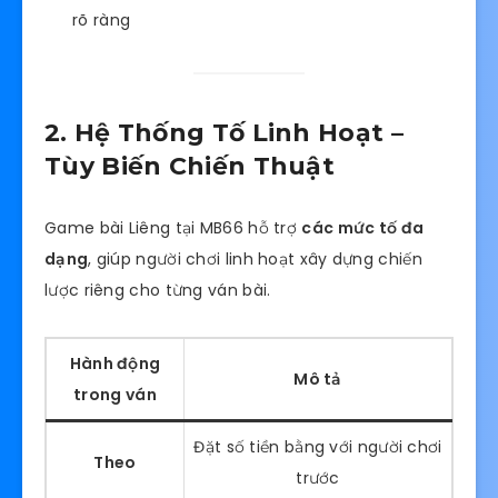
rõ ràng
2. Hệ Thống Tố Linh Hoạt –
Tùy Biến Chiến Thuật
Game bài Liêng tại MB66 hỗ trợ
các mức tố đa
dạng
, giúp người chơi linh hoạt xây dựng chiến
lược riêng cho từng ván bài.
Hành động
Mô tả
trong ván
Đặt số tiền bằng với người chơi
Theo
trước