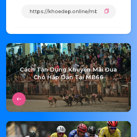
Cách Tận Dụng Khuyến Mãi Đua
Chó Hấp Dẫn Tại MB66