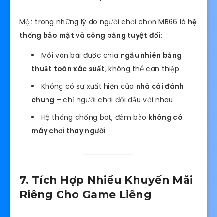
Một trong những lý do người chơi chọn MB66 là
hệ
thống bảo mật và công bằng tuyệt đối
:
Mỗi ván bài được chia
ngẫu nhiên bằng
thuật toán xác suất
, không thể can thiệp
Không có sự xuất hiện của
nhà cái đánh
chung
– chỉ người chơi đối đầu với nhau
Hệ thống chống bot, đảm bảo
không có
máy chơi thay người
7. Tích Hợp Nhiều Khuyến Mãi
Riêng Cho Game Liêng