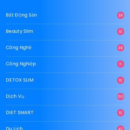
Bất Động Sản
28
Beauty Slim
10
Công Nghệ
39
Công Nghiệp
11
DETOX SLIM
10
Dịch Vụ
100
DIET SMART
10
Du Lịch
47