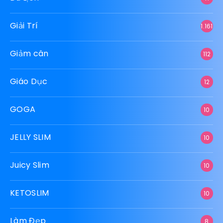
Giải Trí
1.161
Giảm cân
112
Giáo Dục
12
GOGA
10
JELLY SLIM
10
Juicy Slim
10
KETOSLIM
10
Làm Đẹp
8