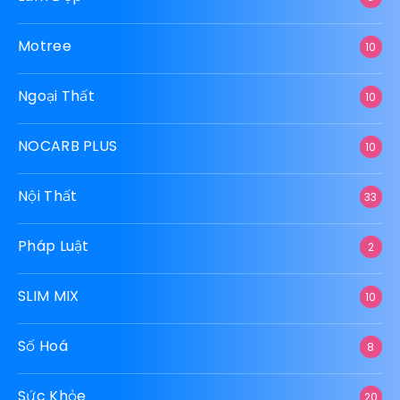
Motree
10
Ngoại Thất
10
NOCARB PLUS
10
Nội Thất
33
Pháp Luật
2
SLIM MIX
10
Số Hoá
8
Sức Khỏe
20