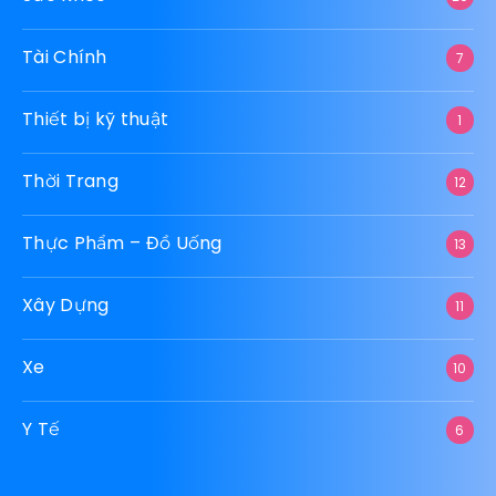
Tài Chính
7
Thiết bị kỹ thuật
1
Thời Trang
12
Thực Phẩm – Đồ Uống
13
Xây Dựng
11
Xe
10
Y Tế
6