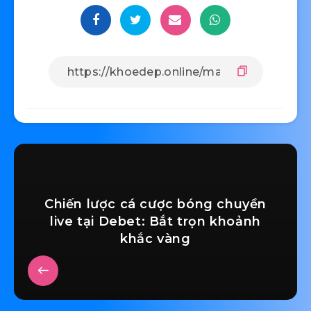
Chiến lược cá cược bóng chuyền
live tại Debet: Bắt trọn khoảnh
khắc vàng