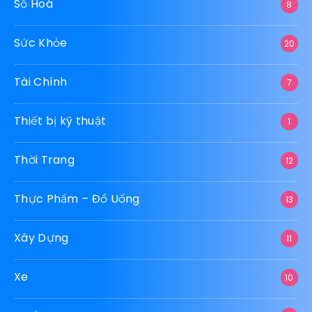
Số Hoá
8
Sức Khỏe
20
Tài Chính
7
Thiết bị kỹ thuật
1
Thời Trang
12
Thực Phẩm – Đồ Uống
13
Xây Dựng
11
Xe
10