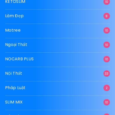
KETOSLIM
10
Làm Đẹp
8
Motree
10
Ngoại Thất
10
NOCARB PLUS
10
Nội Thất
33
Pháp Luật
2
SLIM MIX
10