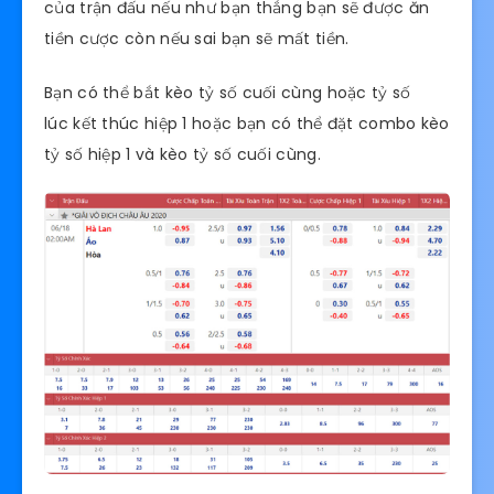
của trận đấu nếu như bạn thắng bạn sẽ được ăn
tiền cược còn nếu sai bạn sẽ mất tiền.
Bạn có thể bắt kèo tỷ số cuối cùng hoặc tỷ số
lúc kết thúc hiệp 1 hoặc bạn có thể đặt combo kèo
tỷ số hiệp 1 và kèo tỷ số cuối cùng.