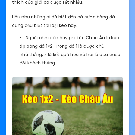
thích của giới cá cược rất nhiều.
Hầu như những ai đã biết đến cá cược bóng đá
cũng đều biết tới loại kèo này.
Người chơi còn hay gọi kèo Châu Âu là kèo
tip bóng đá 1×2. Trong đó 1 là cược chủ
nhà thắng, x là kết quả hòa và hai là cửa cược
đội khách thắng.