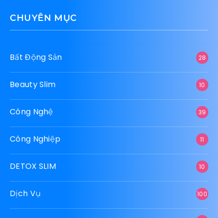
CHUYÊN MỤC
Bất Động Sản
28
Beauty Slim
10
Công Nghệ
39
Công Nghiệp
11
DETOX SLIM
10
Dịch Vụ
100