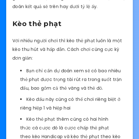
đoán kết quả sẽ trên hay dưới tỷ lệ ấy.
Kèo thẻ phạt
Với nhiều người chơi thì kèo thẻ phạt luôn là một
kèo thu hút và hấp dẫn. Cách chơi cũng cực kỳ
đơn giản:
Bạn chỉ cần dự đoán xem sẽ có bao nhiêu
thẻ phạt được trọng tài rút ra trong suốt trận
đấu, bao gồm cả thẻ vàng và thẻ đỏ.
Kèo đấu này cũng có thể chơi riêng biệt ở
riêng hiệp 1 và hiệp hai
Kèo thẻ phạt thêm cũng có hai hình
thức cá cược đó là cược chấp thẻ phạt
theo kèo Handicap và kèo thẻ phạt theo kèo