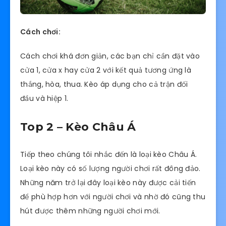
Cách chơi:
Cách chơi khá đơn giản, các bạn chỉ cần đặt vào
cửa 1, cửa x hay cửa 2 với kết quả tương ứng là
thắng, hòa, thua. Kèo áp dụng cho cả trận đối
đầu và hiệp 1.
Top 2 – Kèo Châu Á
Tiếp theo chúng tôi nhắc đến là loại kèo Châu Á.
Loại kèo này có số lượng người chơi rất đông đảo.
Những năm trở lại đây loại kèo này được cải tiến
để phù hợp hơn với người chơi và nhờ đó cũng thu
hút được thêm những người chơi mới.