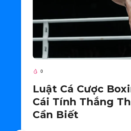
0
Luật Cá Cược Boxi
Cái Tính Thắng T
Cần Biết