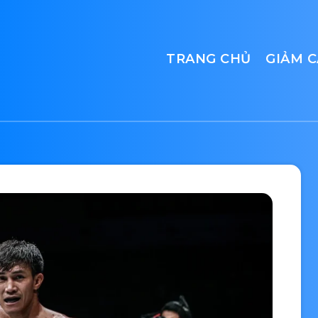
TRANG CHỦ
GIẢM 