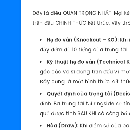
Đây là điều QUAN TRỌNG NHẤT. Mọi kè
trận đấu CHÍNH THỨC kết thúc. Vậy thờ
Hạ đo ván (Knockout – KO):
Khi 
dậy đếm đủ 10 tiếng của trọng tài.
Kỹ thuật hạ đo ván (Technical 
góc của võ sĩ dừng trận đấu vì một
Đây cũng là một hình thức kết thú
Quyết định của trọng tài (Decis
định. Ba trọng tài tại ringside sẽ 
quả được tính SAU KHI có công bố 
Hòa (Draw):
Khi điểm số của ba 