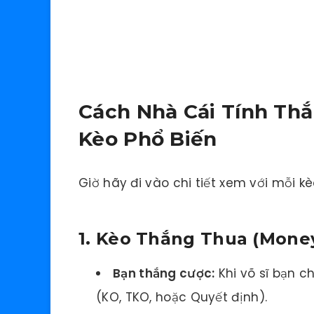
Cách Nhà Cái Tính Th
Kèo Phổ Biến
Giờ hãy đi vào chi tiết xem với mỗi kè
1. Kèo Thắng Thua (Money
Bạn thắng cược:
Khi võ sĩ bạn c
(KO, TKO, hoặc Quyết định).