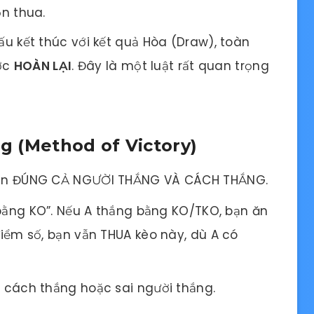
ọn thua.
ấu kết thúc với kết quả Hòa (Draw), toàn
ược
HOÀN LẠI
. Đây là một luật rất quan trọng
g (Method of Victory)
oán ĐÚNG CẢ NGƯỜI THẮNG VÀ CÁCH THẮNG.
g bằng KO”. Nếu A thắng bằng KO/TKO, bạn ăn
ểm số, bạn vẫn THUA kèo này, dù A có
 cách thắng hoặc sai người thắng.