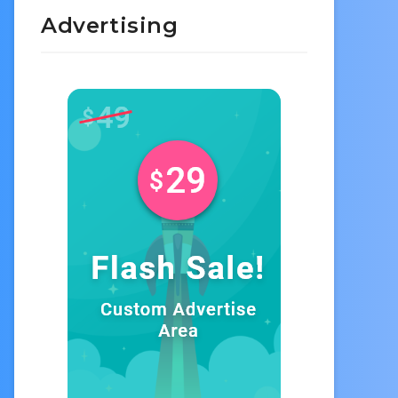
Advertising