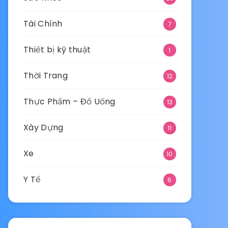
Tài Chính
7
Thiết bị kỹ thuật
1
Thời Trang
12
Thực Phẩm – Đồ Uống
13
Xây Dựng
11
Xe
10
Y Tế
6