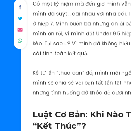
Có một kỷ niệm mà đến giờ mình vẫn n
mình đã suýt… cãi nhau với nhà cái. T
ở hiệp 7. Mình buồn bã nhưng an ủi b
mình ăn rồi, vì mình đặt Under 9.5 hi
kèo. Tại sao ư? Vì mình đã không hiểu
cái tính toán kết quả.
Kể từ lần “thua oan” đó, mình mới ng
mình sẽ chia sẻ với bạn tất tần tật n
những tình huống dở khóc dở cười n
Luật Cơ Bản: Khi Nào 
“Kết Thúc”?