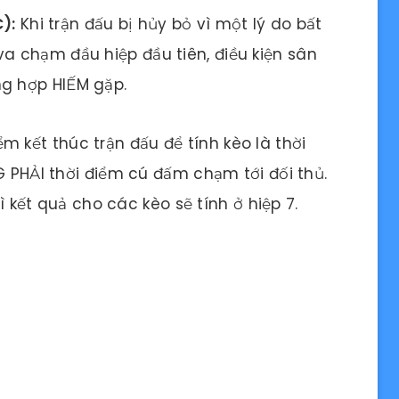
):
Khi trận đấu bị hủy bỏ vì một lý do bất
a chạm đầu hiệp đầu tiên, điều kiện sân
ng hợp HIẾM gặp.
ểm kết thúc trận đấu để tính kèo là thời
G PHẢI thời điểm cú đấm chạm tới đối thủ.
hì kết quả cho các kèo sẽ tính ở hiệp 7.