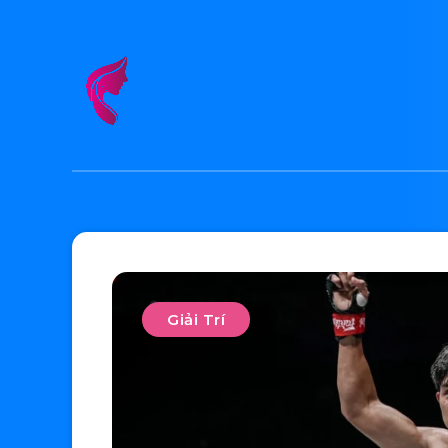
Giải Trí