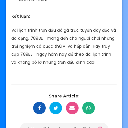
Kết luận:
Với lịch trình trận đấu đá gà trực tuyến dày đặc và
đa dạng, 789BET mang đến cho người chơi những
trải nghiệm cá cược thú vị và hấp dẫn. Hãy truy
cập 789BET ngay hôm nay để theo dõi lịch trình
và không bỏ lỡ những trận đấu đỉnh cao!
Share Article: