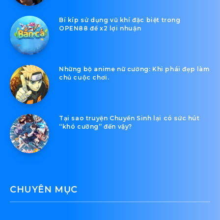
Bí kíp sử dụng vũ khí đặc biệt trong
OPEN88 để x2 lợi nhuận
Những bộ anime nữ cường: Khi phái đẹp làm
chủ cuộc chơi.
Tại sao truyện Chuyển Sinh lại có sức hút
“khó cưỡng” đến vậy?
CHUYÊN MỤC