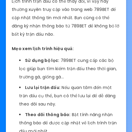
Lịch trình trận đấu có thể thay đổi, vì vậy hãy
thường xuyên truy cập vào trang web 789BET để
cập nhật thông tin mới nhất. Bạn cũng có thể
đăng ký nhận thông báo từ 789BET để không bỏ lỡ
bất kỳ trận đấu nào.
Mẹo xem lịch trình hiệu quả:
Sử dụng bộ lọc:
789BET cung cấp các bộ
lọc giúp bạn tìm kiếm trận đấu theo thời gian,
trường gà, giống gà…
Lưu lại trận đấu:
Nếu quan tâm đến một
trận đấu cụ thể, bạn có thể lưu lại để dễ dàng
theo dõi sau này.
Theo dõi thông báo:
Bật tính năng nhận
thông báo để được cập nhật về lịch trình trận
đấu mới nhất.