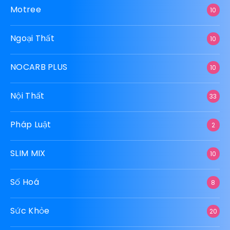
Motree
10
Ngoại Thất
10
NOCARB PLUS
10
Nội Thất
33
Pháp Luật
2
SLIM MIX
10
Số Hoá
8
Sức Khỏe
20