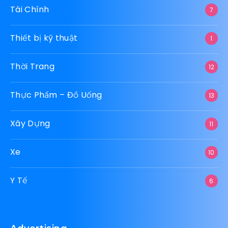
Tài Chính
7
Thiết bị kỹ thuật
1
Thời Trang
12
Thực Phẩm – Đồ Uống
13
Xây Dựng
11
Xe
10
Y Tế
6