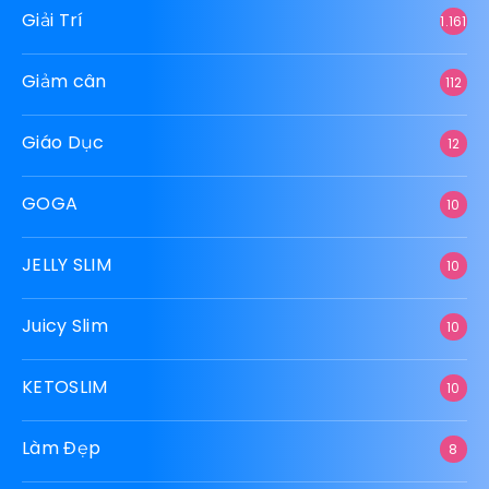
Giải Trí
1.161
Giảm cân
112
Giáo Dục
12
GOGA
10
JELLY SLIM
10
Juicy Slim
10
KETOSLIM
10
Làm Đẹp
8