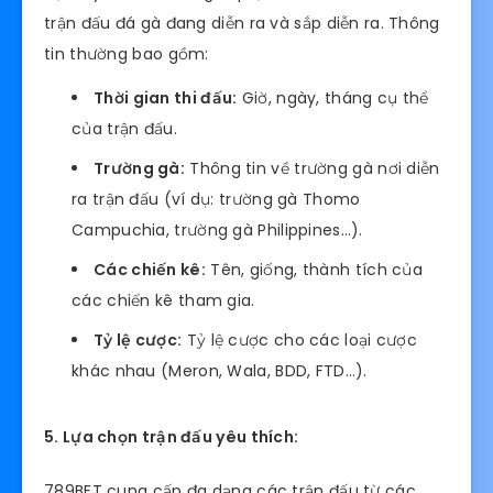
trận đấu đá gà đang diễn ra và sắp diễn ra. Thông
tin thường bao gồm:
Thời gian thi đấu:
Giờ, ngày, tháng cụ thể
của trận đấu.
Trường gà:
Thông tin về trường gà nơi diễn
ra trận đấu (ví dụ: trường gà Thomo
Campuchia, trường gà Philippines…).
Các chiến kê:
Tên, giống, thành tích của
các chiến kê tham gia.
Tỷ lệ cược:
Tỷ lệ cược cho các loại cược
khác nhau (Meron, Wala, BDD, FTD…).
5. Lựa chọn trận đấu yêu thích:
789BET cung cấp đa dạng các trận đấu từ các