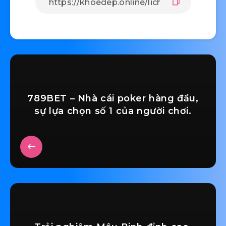
789BET – Nhà cái poker hàng đầu,
sự lựa chọn số 1 của người chơi.