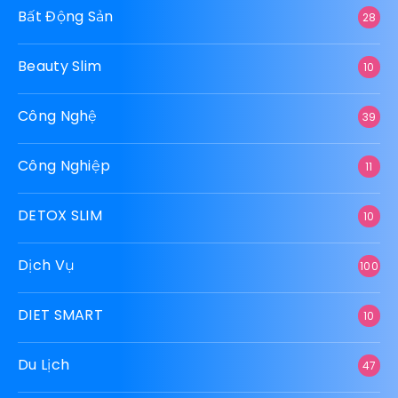
Bất Động Sản
28
Beauty Slim
10
Công Nghệ
39
Công Nghiệp
11
DETOX SLIM
10
Dịch Vụ
100
DIET SMART
10
Du Lịch
47