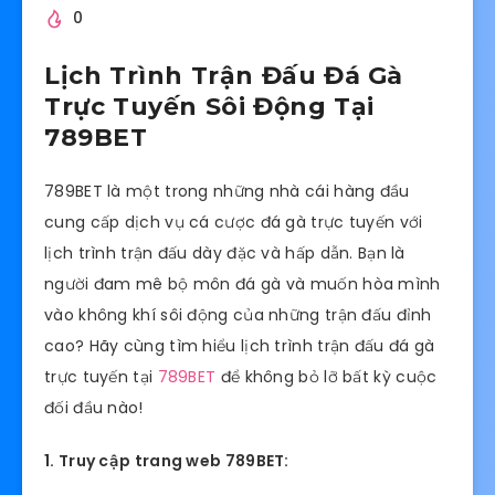
0
Lịch Trình Trận Đấu Đá Gà
Trực Tuyến Sôi Động Tại
789BET
789BET là một trong những nhà cái hàng đầu
cung cấp dịch vụ cá cược đá gà trực tuyến với
lịch trình trận đấu dày đặc và hấp dẫn. Bạn là
người đam mê bộ môn đá gà và muốn hòa mình
vào không khí sôi động của những trận đấu đỉnh
cao? Hãy cùng tìm hiểu lịch trình trận đấu đá gà
trực tuyến tại
789BET
để không bỏ lỡ bất kỳ cuộc
đối đầu nào!
1. Truy cập trang web 789BET: