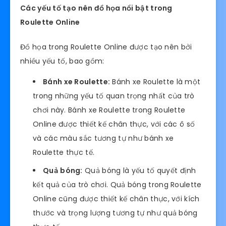
Các yếu tố tạo nên đồ họa nổi bật trong
Roulette Online
Đồ họa trong Roulette Online được tạo nên bởi
nhiều yếu tố, bao gồm:
Bánh xe Roulette:
Bánh xe Roulette là một
trong những yếu tố quan trọng nhất của trò
chơi này. Bánh xe Roulette trong Roulette
Online được thiết kế chân thực, với các ô số
và các màu sắc tương tự như bánh xe
Roulette thực tế.
Quả bóng:
Quả bóng là yếu tố quyết định
kết quả của trò chơi. Quả bóng trong Roulette
Online cũng được thiết kế chân thực, với kích
thước và trọng lượng tương tự như quả bóng