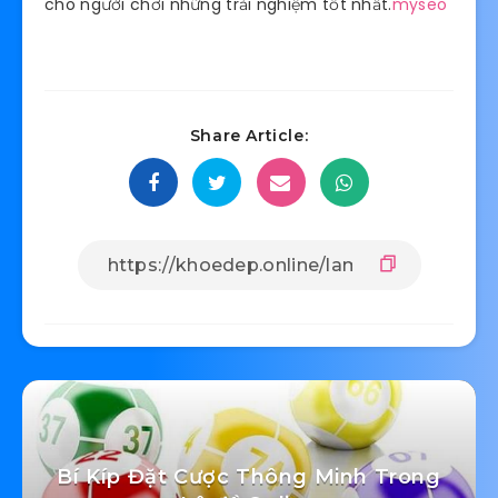
cho người chơi những trải nghiệm tốt nhất.
myseo
Share Article:
Bí Kíp Đặt Cược Thông Minh Trong