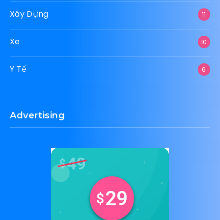
Xây Dựng
11
Xe
10
Y Tế
6
Advertising