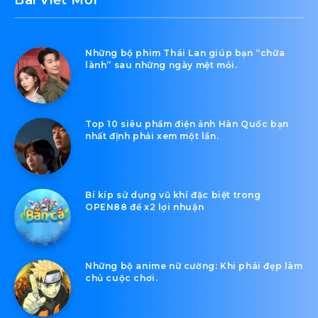
Những bộ phim Thái Lan giúp bạn “chữa
lành” sau những ngày mệt mỏi.
Top 10 siêu phẩm điện ảnh Hàn Quốc bạn
nhất định phải xem một lần.
Bí kíp sử dụng vũ khí đặc biệt trong
OPEN88 để x2 lợi nhuận
Những bộ anime nữ cường: Khi phái đẹp làm
chủ cuộc chơi.