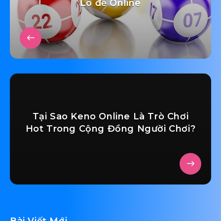
Lô đề Online
Tại Sao Keno Online Là Trò Chơi
Hot Trong Cộng Đồng Người Chơi?
Bài Viết Mới