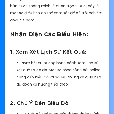
bàn cược thông minh là quan trọng. Dưới đây là
một số điều bạn có thể xem xét để có trải nghiệm
chơi tốt hơn:
Nhận Diện Các Biểu Hiện:
1.
Xem Xét Lịch Sử Kết Quả:
Nắm bắt xu hướng bằng cách xem lịch sử
kết quả trước đó. Một số bảng sòng bài online
cung cấp biểu đồ và số liệu thống kê giúp bạn
dự đoán xu hướng tiếp theo.
2.
Chú Ý Đến Biểu Đồ: