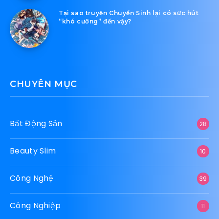
Tại sao truyện Chuyển Sinh lại có sức hút
“khó cưỡng” đến vậy?
CHUYÊN MỤC
Bất Động Sản
28
Beauty Slim
10
Công Nghệ
39
Công Nghiệp
11