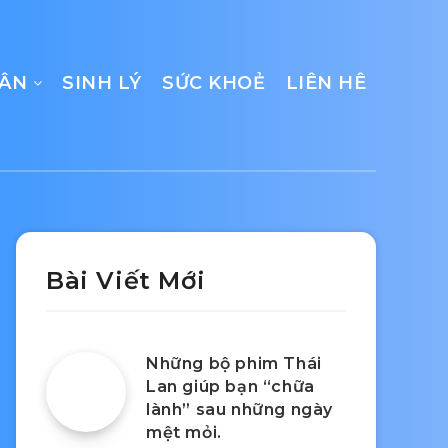
CÂN
SINH LÝ
SỨC KHOẺ
LIÊN HÊ
Bài Viết Mới
Những bộ phim Thái
Lan giúp bạn “chữa
lành” sau những ngày
mệt mỏi.