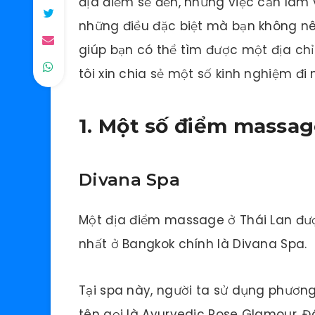
địa điểm sẽ đến, những việc cần làm
những điều đặc biệt mà bạn không nê
giúp bạn có thể tìm được một địa ch
tôi xin chia sẻ một số kinh nghiệm đi
1. Một số điểm massag
Divana Spa
Một địa điểm massage ở Thái Lan đư
nhất ở Bangkok chính là Divana Spa.
Tại spa này, người ta sử dụng phương p
tên gọi là Ayurvedic Rose Glamour. 