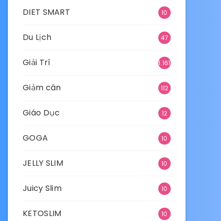
DIET SMART
10
Du Lịch
47
Giải Trí
1.161
Giảm cân
112
Giáo Dục
12
GOGA
10
JELLY SLIM
10
Juicy Slim
10
KETOSLIM
10