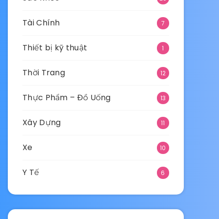
Tài Chính
7
Thiết bị kỹ thuật
1
Thời Trang
12
Thực Phẩm – Đồ Uống
13
Xây Dựng
11
Xe
10
Y Tế
6