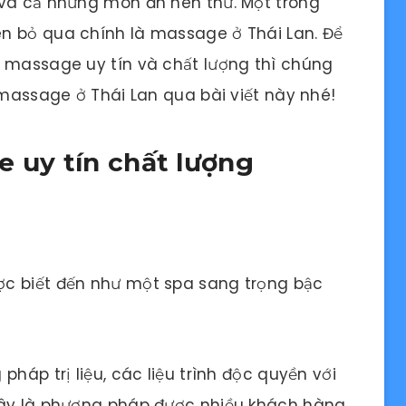
 và cả những món ăn nên thử. Một trong
n bỏ qua chính là massage ở Thái Lan. Để
ỉ massage uy tín và chất lượng thì chúng
 massage ở Thái Lan qua bài viết này nhé!
e uy tín chất lượng
ợc biết đến như một spa sang trọng bậc
háp trị liệu, các liệu trình độc quyền với
Đây là phương pháp được nhiều khách hàng