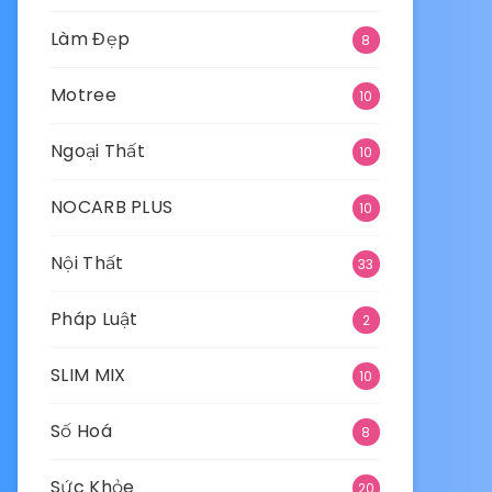
Làm Đẹp
8
Motree
10
Ngoại Thất
10
NOCARB PLUS
10
Nội Thất
33
Pháp Luật
2
SLIM MIX
10
Số Hoá
8
Sức Khỏe
20