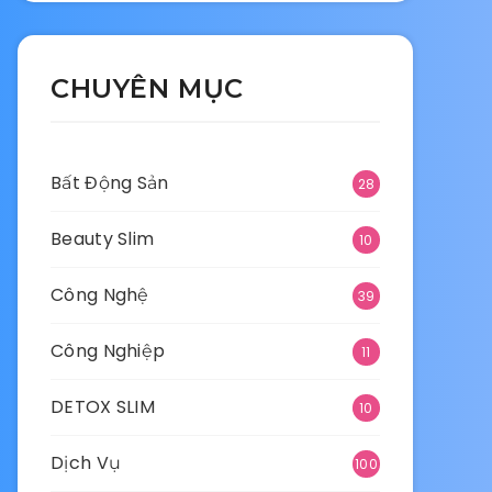
CHUYÊN MỤC
Bất Động Sản
28
Beauty Slim
10
Công Nghệ
39
Công Nghiệp
11
DETOX SLIM
10
Dịch Vụ
100