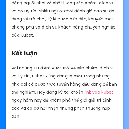
đồng người chơi về chất lượng sản phẩm, dịch vụ
và độ uy tín. Nhiều người chơi đánh giá cao sự đa
dạng về trò chơi, tỷ lệ cược hấp dẫn, khuyến mãi
phong phú và dịch vụ khách hàng chuyên nghiệp
của Kubet.
Kết luận
Với những ưu điểm vượt trội về sản phẩm, dịch vụ
và uy tín, Kubet xứng đáng là một trong những
nhà cái cá cược trực tuyến hàng đầu đáng để bạn
trải nghiệm. Hãy đăng ký tài khoản
link vào kubet
ngay hôm nay để khám phá thế giới giải trí đỉnh
cao và có cơ hội nhận những phần thưởng hấp
dẫn!