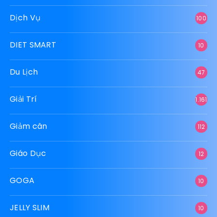
Dịch Vụ
100
DIET SMART
10
Du Lịch
47
Giải Trí
1.161
Giảm cân
112
Giáo Dục
12
GOGA
10
JELLY SLIM
10