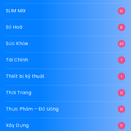
SLIM MIX
10
Số Hoá
8
Sức Khỏe
20
Tài Chính
7
Thiết bị kỹ thuật
1
Thời Trang
12
Thực Phẩm – Đồ Uống
13
Xây Dựng
11