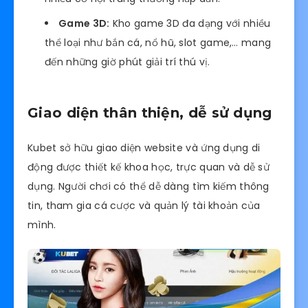
Game 3D:
Kho game 3D đa dạng với nhiều
thể loại như bắn cá, nổ hũ, slot game,… mang
đến những giờ phút giải trí thú vị.
Giao diện thân thiện, dễ sử dụng
Kubet sở hữu giao diện website và ứng dụng di
động được thiết kế khoa học, trực quan và dễ sử
dụng. Người chơi có thể dễ dàng tìm kiếm thông
tin, tham gia cá cược và quản lý tài khoản của
mình.