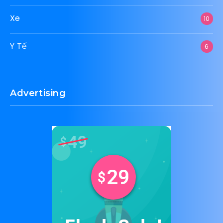
Xe
10
Y Tế
6
Advertising