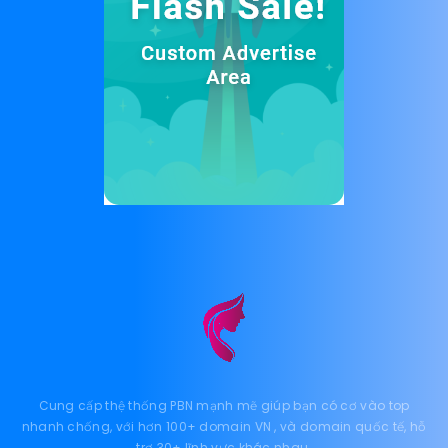
Cung cấp thệ thống PBN mạnh mẽ giúp bạn có cơ vào top
nhanh chống, với hơn 100+ domain VN , và domain quốc tế, hỗ
trợ 30+ lĩnh vực khác nhau.