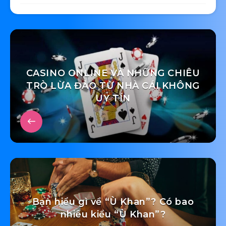
CASINO ONLINE VÀ NHỮNG CHIÊU
TRÒ LỪA ĐẢO TỪ NHÀ CÁI KHÔNG
UY TÍN
Bạn hiểu gì về “Ù Khan”? Có bao
nhiêu kiểu “Ù Khan”?