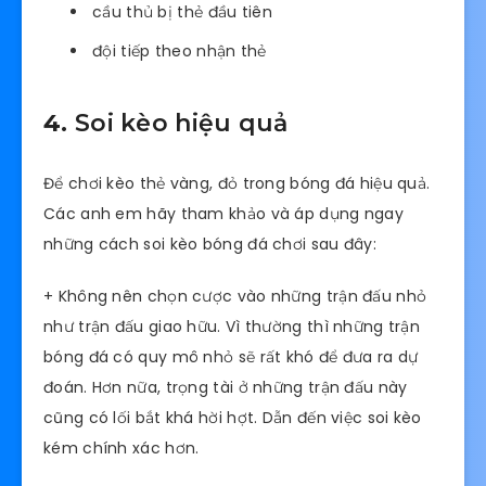
cầu thủ bị thẻ đầu tiên
đội tiếp theo nhận thẻ
4.
Soi kèo hiệu quả
Để chơi kèo thẻ vàng, đỏ trong bóng đá hiệu quả.
Các anh em hãy tham khảo và áp dụng ngay
những cách soi kèo bóng đá chơi sau đây:
+ Không nên chọn cược vào những trận đấu nhỏ
như trận đấu giao hữu. Vì thường thì những trận
bóng đá có quy mô nhỏ sẽ rất khó để đưa ra dự
đoán. Hơn nữa, trọng tài ở những trận đấu này
cũng có lối bắt khá hời hợt. Dẫn đến việc soi kèo
kém chính xác hơn.