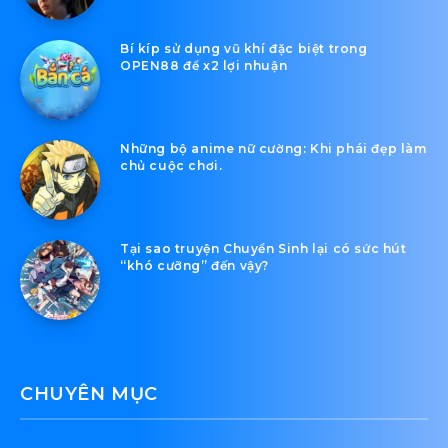
Bí kíp sử dụng vũ khí đặc biệt trong
OPEN88 để x2 lợi nhuận
Những bộ anime nữ cường: Khi phái đẹp làm
chủ cuộc chơi.
Tại sao truyện Chuyển Sinh lại có sức hút
“khó cưỡng” đến vậy?
CHUYÊN MỤC