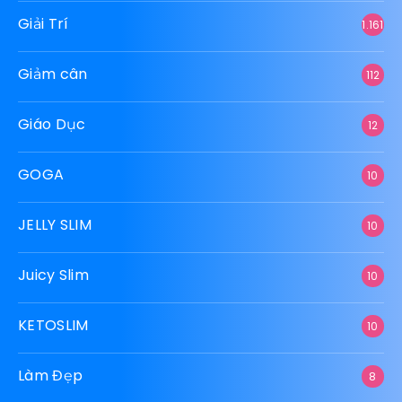
Giải Trí
1.161
Giảm cân
112
Giáo Dục
12
GOGA
10
JELLY SLIM
10
Juicy Slim
10
KETOSLIM
10
Làm Đẹp
8