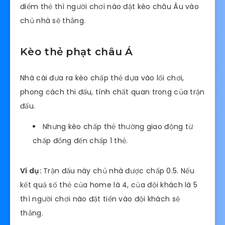
điểm thẻ thì người chơi nào đặt kèo châu Âu vào
chủ nhà sẽ thắng.
Kèo thẻ phạt châu Á
Nhà cái đưa ra kèo chấp thẻ dựa vào lối chơi,
phong cách thi đấu, tính chất quan trong của trận
đấu.
Nhưng kèo chấp thẻ thường giao động từ
chấp đồng đến chấp 1 thẻ.
Ví dụ:
Trận đấu này chủ nhà được chấp 0.5. Nếu
kết quả số thẻ của home là 4, của đội khách là 5
thì người chơi nào đặt tiền vào đội khách sẽ
thắng.