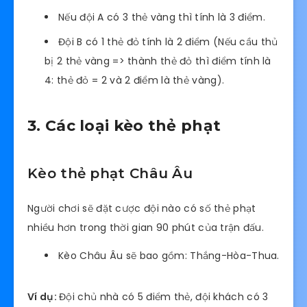
Nếu đội A có 3 thẻ vàng thì tính là 3 điểm.
Đội B có 1 thẻ đỏ tính là 2 điểm (Nếu cầu thủ
bị 2 thẻ vàng => thành thẻ đỏ thì điểm tính là
4: thẻ đỏ = 2 và 2 điểm là thẻ vàng).
3. Các loại kèo thẻ phạt
Kèo thẻ phạt Châu Âu
Người chơi sẽ đặt cược đội nào có số thẻ phạt
nhiều hơn trong thời gian 90 phút của trận đấu.
Kèo Châu Âu sẽ bao gồm: Thắng-Hòa-Thua.
Ví dụ:
Đội chủ nhà có 5 điểm thẻ, đội khách có 3