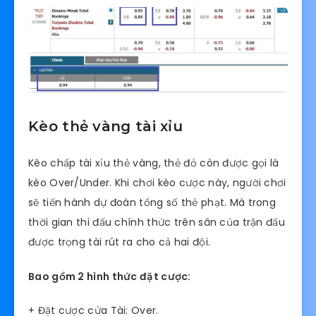
Kèo thẻ vàng tài xỉu
Kèo chấp tài xỉu thẻ vàng, thẻ đỏ còn được gọi là
kèo Over/Under. Khi chơi kèo cược này, người chơi
sẽ tiến hành dự đoán tổng số thẻ phạt. Mà trong
thời gian thi đấu chính thức trên sân của trận đấu
được trọng tài rút ra cho cả hai đội.
Bao gồm 2 hình thức đặt cược:
+ Đặt cược cửa Tài: Over.