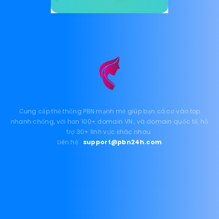
Cung cấp thệ thống PBN mạnh mẽ giúp bạn có cơ vào top
nhanh chống, với hơn 100+ domain VN , và domain quốc tế, hỗ
trợ 30+ lĩnh vực khác nhau.
Liên hệ :
support@pbn24h.com