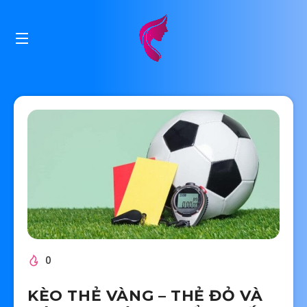
0
KÈO THẺ VÀNG – THẺ ĐỎ VÀ