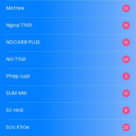
Motree
10
Ngoại Thất
10
NOCARB PLUS
10
Nội Thất
33
Pháp Luật
2
SLIM MIX
10
Số Hoá
8
Sức Khỏe
20