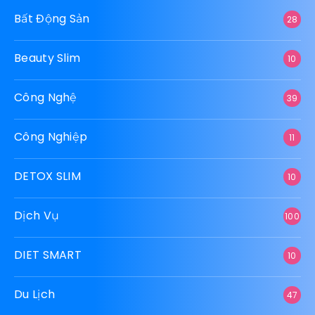
Bất Động Sản
28
Beauty Slim
10
Công Nghệ
39
Công Nghiệp
11
DETOX SLIM
10
Dịch Vụ
100
DIET SMART
10
Du Lịch
47